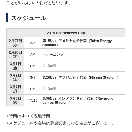
ことがいちばん大切だと思います。
スケジュール
2019 SheBelieves Cup
2月27日
第1戦 vs. アメリカ女子代表（Talen Energy
2-2
(水)
Stadium）
2月28日
AM
トレーニング
(木)
3月1日
PM
公式練習
(金)
3月2日
3-1
第2戦 vs. ブラジル女子代表（Nissan Stadium）
(土)
3月4日
PM
公式練習
(月)
3月5日
第3戦 vs. イングランド女子代表（Raymond
17:25
(火)
James Stadium）
※時間はすべて現地時間
※スケジュールや会場は急遽変更になる場合がございます。