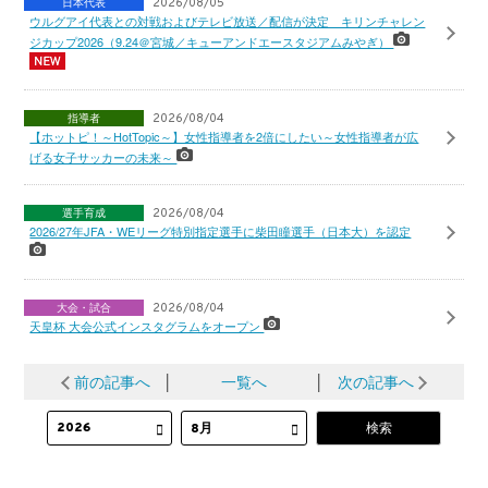
日本代表
2026/08/05
ウルグアイ代表との対戦およびテレビ放送／配信が決定 キリンチャレン
ジカップ2026（9.24＠宮城／キューアンドエースタジアムみやぎ）
指導者
2026/08/04
【ホットピ！～HotTopic～】女性指導者を2倍にしたい～女性指導者が広
げる女子サッカーの未来～
選手育成
2026/08/04
2026/27年JFA・WEリーグ特別指定選手に柴田瞳選手（日本大）を認定
大会・試合
2026/08/04
天皇杯 大会公式インスタグラムをオープン
前の記事へ
│
一覧へ
│
次の記事へ