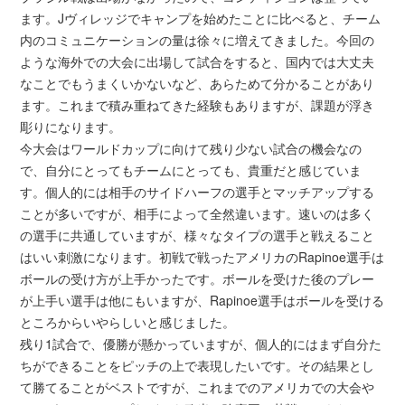
ます。Jヴィレッジでキャンプを始めたことに比べると、チーム
内のコミュニケーションの量は徐々に増えてきました。今回の
ような海外での大会に出場して試合をすると、国内では大丈夫
なことでもうまくいかないなど、あらためて分かることがあり
ます。これまで積み重ねてきた経験もありますが、課題が浮き
彫りになります。
今大会はワールドカップに向けて残り少ない試合の機会なの
で、自分にとってもチームにとっても、貴重だと感じていま
す。個人的には相手のサイドハーフの選手とマッチアップする
ことが多いですが、相手によって全然違います。速いのは多く
の選手に共通していますが、様々なタイプの選手と戦えること
はいい刺激になります。初戦で戦ったアメリカのRapinoe選手は
ボールの受け方が上手かったです。ボールを受けた後のプレー
が上手い選手は他にもいますが、Rapinoe選手はボールを受ける
ところからいやらしいと感じました。
残り1試合で、優勝が懸かっていますが、個人的にはまず自分た
ちができることをピッチの上で表現したいです。その結果とし
て勝てることがベストですが、これまでのアメリカでの大会や