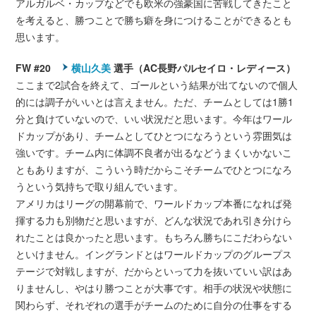
アルガルベ・カップなどでも欧米の強豪国に苦戦してきたこと
を考えると、勝つことで勝ち癖を身につけることができるとも
思います。
FW #20
横山久美
選手（AC長野パルセイロ・レディース）
ここまで2試合を終えて、ゴールという結果が出てないので個人
的には調子がいいとは言えません。ただ、チームとしては1勝1
分と負けていないので、いい状況だと思います。今年はワール
ドカップがあり、チームとしてひとつになろうという雰囲気は
強いです。チーム内に体調不良者が出るなどうまくいかないこ
ともありますが、こういう時だからこそチームでひとつになろ
うという気持ちで取り組んでいます。
アメリカはリーグの開幕前で、ワールドカップ本番になれば発
揮する力も別物だと思いますが、どんな状況であれ引き分けら
れたことは良かったと思います。もちろん勝ちにこだわらない
といけません。イングランドとはワールドカップのグループス
テージで対戦しますが、だからといって力を抜いていい訳はあ
りませんし、やはり勝つことが大事です。相手の状況や状態に
関わらず、それぞれの選手がチームのために自分の仕事をする