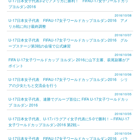
U-17日本女子代表3-2でアメリカに勝利！ FIFAU-17女子ワールドカッ
プヨルダン2016
2016/10/08
U-17日本女子代表 FIFAU-17女子ワールドカップヨルダン2016 アメ
リカ戦に向け最終調整
2016/10/07
U-17日本女子代表 FIFAU-17女子ワールドカップヨルダン2016 グル
ープステージ第3戦の会場で公式練習
2016/10/06
FIFA U-17女子ワールドカップ ヨルダン 2016に山下主審、萩尾副審がア
ポイント
2016/10/06
U-17日本女子代表 FIFAU-17女子ワールドカップヨルダン2016 シリ
アの少女たちと交流会を行う
2016/10/05
U-17日本女子代表、連勝でグループ首位に FIFA U-17女子ワールドカッ
プ ヨルダン 2016
2016/10/05
U-17日本女子代表、U-17パラグアイ女子代表に5-0で勝利！～FIFAU-17
女子ワールドカップヨルダン2016 第2戦～
2016/10/04
U-17日本女子代表 FIFAU-17女子ワールドカップヨルダン2016 パラ