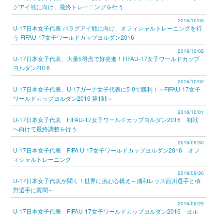
グアイ戦に向け、最終トレーニングを行う
2016/10/03
U-17日本女子代表 パラグアイ戦に向け、オフィシャルトレーニングを行
う FIFAU-17女子ワールドカップヨルダン2016
2016/10/02
U-17日本女子代表、大量5得点で好発進！FIFAU-17女子ワールドカップ
ヨルダン2016
2016/10/02
U-17日本女子代表、U-17ガーナ女子代表に5-0で勝利！～FIFAU-17女子
ワールドカップヨルダン2016 第1戦～
2016/10/01
U-17日本女子代表 FIFAU-17女子ワールドカップヨルダン2016 初戦
へ向けて最終調整を行う
2016/09/30
U-17日本女子代表 FIFA U-17女子ワールドカップヨルダン2016 オフ
ィシャルトレーニング
2016/09/30
U-17日本女子代表が聞く！世界に挑む心構え～浦和レッズ西川選手と槙
野選手に質問～
2016/09/29
U-17日本女子代表 FIFAU-17女子ワールドカップヨルダン2016 ヨル