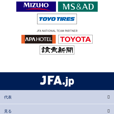
JFA NATIONAL TEAM PARTNER
代表
見る