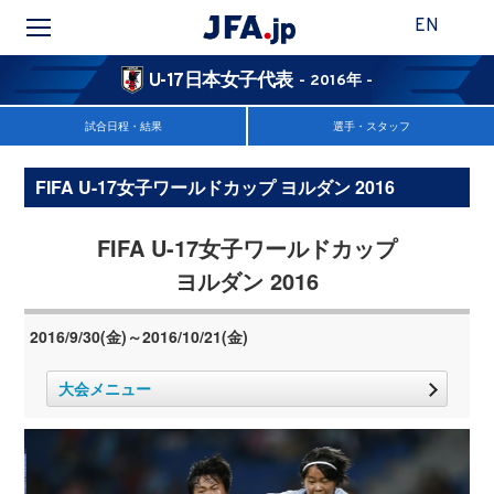
EN
U-17日本女子代表
- 2016年 -
試合日程・結果
選手・スタッフ
FIFA U-17女子ワールドカップ ヨルダン 2016
FIFA U-17女子ワールドカップ
ヨルダン 2016
2016/9/30(金)～2016/10/21(金)
大会メニュー