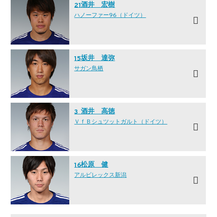
酒井 宏樹
21
ハノーファー96（ドイツ）
坂井 達弥
15
サガン鳥栖
酒井 高徳
3
ＶｆＢシュツットガルト（ドイツ）
松原 健
16
アルビレックス新潟