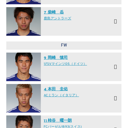
柴崎 岳
7
鹿島アントラーズ
FW
岡崎 慎司
9
1.FSVマインツ05（ドイツ）
本田 圭佑
4
ACミラン（イタリア）
柿谷 曜一朗
11
FCバーゼル1893(スイス)