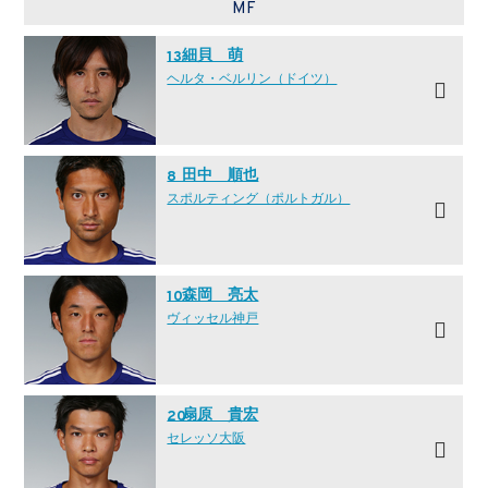
MF
細貝 萌
13
ヘルタ・ベルリン（ドイツ）
田中 順也
8
スポルティング（ポルトガル）
森岡 亮太
10
ヴィッセル神戸
扇原 貴宏
20
セレッソ大阪