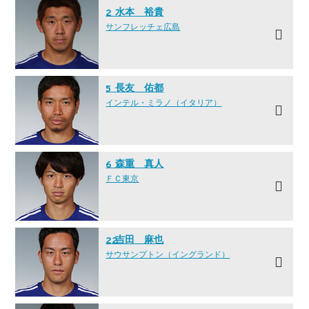
水本 裕貴
2
サンフレッチェ広島
長友 佑都
5
インテル・ミラノ（イタリア）
森重 真人
6
ＦＣ東京
吉田 麻也
22
サウサンプトン（イングランド）