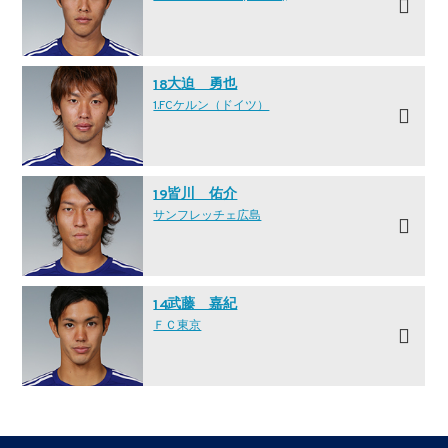
大迫 勇也
18
1.FCケルン（ドイツ）
皆川 佑介
19
サンフレッチェ広島
武藤 嘉紀
14
ＦＣ東京