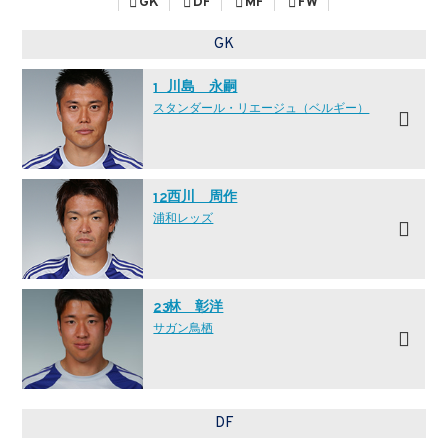
GK
DF
MF
FW
GK
川島 永嗣
1
スタンダール・リエージュ（ベルギー）
西川 周作
12
浦和レッズ
林 彰洋
23
サガン鳥栖
DF