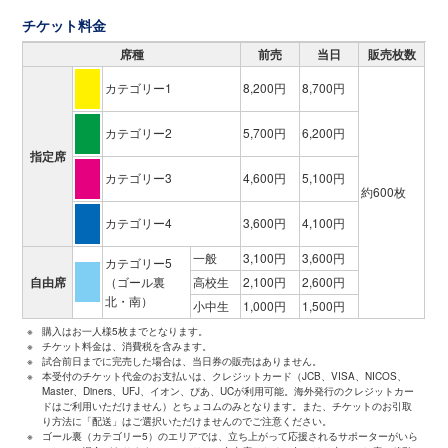
チケット料金
席種
前売
当日
販売枚数
カテゴリー1
8,200円
8,700円
カテゴリー2
5,700円
6,200円
指定席
カテゴリー3
4,600円
5,100円
約600枚
カテゴリー4
3,600円
4,100円
一般
3,100円
3,600円
カテゴリー5
自由席
（ゴール裏
高校生
2,100円
2,600円
北・南）
小中生
1,000円
1,500円
※
購入はお一人様5枚までとなります。
※
チケット料金は、消費税を含みます。
※
試合前日までに完売した場合は、当日券の販売はありません。
※
本受付のチケット代金のお支払いは、クレジットカード（JCB、VISA、NICOS、
Master、Diners、UFJ、イオン、ぴあ、UCが利用可能。海外発行のクレジットカー
ドはご利用いただけません）とちょコムのみとなります。また、チケットのお引取
り方法に「配送」はご選択いただけませんのでご注意ください。
※
ゴール裏（カテゴリー5）のエリアでは、立ち上がって応援されるサポーターがいら