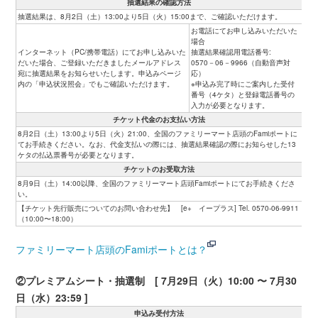
抽選結果の確認方法
抽選結果は、8月2日（土）13:00より5日（火）15:00まで、ご確認いただけます。
お電話にてお申し込みいただいた
場合
インターネット（PC/携帯電話）にてお申し込みいた
抽選結果確認用電話番号:
だいた場合、ご登録いただきましたメールアドレス
0570－06－9966（自動音声対
宛に抽選結果をお知らせいたします。申込みページ
応）
内の「申込状況照会」でもご確認いただけます。
※申込み完了時にご案内した受付
番号（4ケタ）と登録電話番号の
入力が必要となります。
チケット代金のお支払い方法
8月2日（土）13:00より5日（火）21:00、全国のファミリーマート店頭のFamiポートに
てお手続きください。なお、代金支払いの際には、抽選結果確認の際にお知らせした13
ケタの払込票番号が必要となります。
チケットのお受取方法
8月9日（土）14:00以降、全国のファミリーマート店頭Famiポートにてお手続きくださ
い。
【チケット先行販売についてのお問い合わせ先】 [e+ イープラス] Tel. 0570-06-9911
（10:00〜18:00）
ファミリーマート店頭のFamiポートとは？
②プレミアムシート・抽選制 [ 7月29日（火）10:00 〜 7月30
日（水）23:59 ]
申込み受付方法