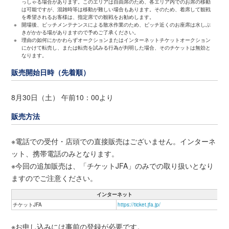
っしゃる場合があります。このエリアは自由席のため、各エリア内でのお席の移動
は可能ですが、混雑時等は移動が難しい場合もあります。そのため、着席して観戦
を希望されるお客様は、指定席での観戦をお勧めします。
※
開場後、ピッチメンテナンスによる散水作業のため、ピッチ近くのお座席は水しぶ
きがかかる場がありますので予めご了承ください。
※
理由の如何にかかわらずオークションまたはインターネットチケットオークション
にかけて転売し、または転売を試みる行為が判明した場合、そのチケットは無効と
なります。
販売開始日時（先着順）
8月30日（土） 午前10：00より
販売方法
※電話での受付・店頭での直接販売はございません。インターネ
ット、携帯電話のみとなります。
※今回の追加販売は、「チケットJFA」のみでの取り扱いとなり
ますのでご注意ください。
インターネット
チケットJFA
https://ticket.jfa.jp/
※お申し込みには事前の登録が必要です。