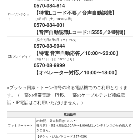
0570-084-614
【特電Lコード不要／音声自動認識】
ローソンチケッ
ト
［8月9日（土）18:00以降］
0570-084-001
【音声自動認識Lコード:15555／24時間】
［発売初日8月9日（土）のみ］
0570-08-9944
【特電 音声自動応答／10:00〜22:00】
CNプレイガイド
［8月10日（日）10:00より］
0570-08-9999
【オペレーター対応／10:00〜18:00】
※プッシュ回線・トーン信号の出る電話機でのご利用となりま
す。（一部の携帯電話・PHS、一部のケーブルテレビ接続電
話・IP電話はご利用いただけません。）
店頭販売
24時間、発売初日は10:00〜
ファミリーマート
毎月第1・第3木曜日2:00AM〜8:00AMはメンテナンスのため購入で
きません。
【チケットぴあ／Pコード:827-026】