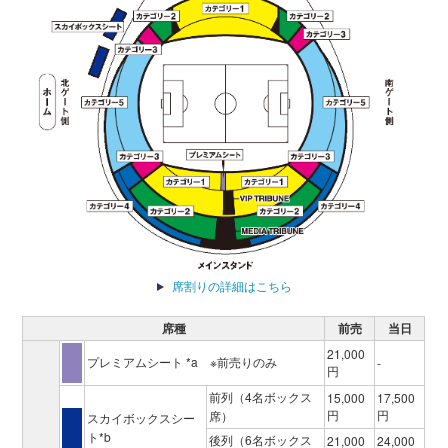
席割りの詳細はこちら
席種
前売
当日
21,000
プレミアムシート *a ※前売りのみ
-
円
前列（4名ボックス
15,000
17,500
円
円
席）
スカイボックスシー
ト*b
後列（6名ボックス
21,000
24,000