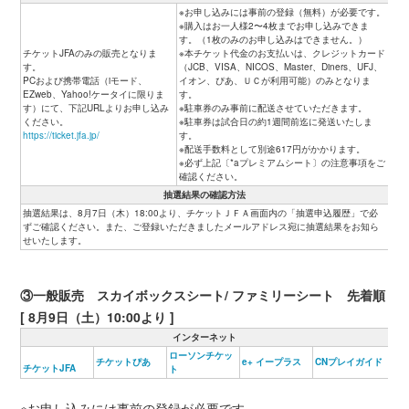
※お申し込みには事前の登録（無料）が必要です。
※購入はお一人様2〜4枚までお申し込みできま
す。（1枚のみのお申し込みはできません。）
チケットJFAのみの販売となりま
※本チケット代金のお支払いは、クレジットカード
す。
（JCB、VISA、NICOS、Master、Diners、UFJ、
PCおよび携帯電話（iモード、
イオン、ぴあ、ＵＣが利用可能）のみとなりま
EZweb、Yahoo!ケータイに限りま
す。
す）にて、下記URLよりお申し込み
※駐車券のみ事前に配送させていただきます。
ください。
※駐車券は試合日の約1週間前迄に発送いたしま
https://ticket.jfa.jp/
す。
※配送手数料として別途617円がかかります。
※必ず上記〔*aプレミアムシート〕の注意事項をご
確認ください。
抽選結果の確認方法
抽選結果は、8月7日（木）18:00より、チケットＪＦＡ画面内の「抽選申込履歴」で必
ずご確認ください。また、ご登録いただきましたメールアドレス宛に抽選結果をお知ら
せいたします。
③一般販売 スカイボックスシート/ ファミリーシート 先着順
[ 8月9日（土）10:00より ]
インターネット
ローソンチケッ
チケットぴあ
e+ イープラス
CNプレイガイド
チケットJFA
ト
※お申し込みには事前の登録が必要です。