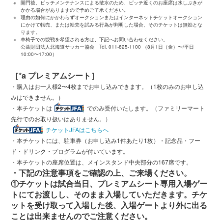
※
開門後、ピッチメンテナンスによる散水のため、ピッチ近くのお座席は水しぶきが
かかる場合がありますので予めご了承ください。
※
理由の如何にかかわらずオークションまたはインターネットチケットオークション
にかけて転売、または転売を試みる行為が判明した場合、そのチケットは無効とな
ります。
※
車椅子での観戦を希望される方は、下記へお問い合わせください。
公益財団法人北海道サッカー協会 Tel. 011-825-1100 （8月1日（金）〜/平日
10:00〜17:00）
［*a プレミアムシート］
・購入はお一人様2〜4枚までお申し込みできます。（1枚のみのお申し込
みはできません。）
・本チケットは
でのみ受付いたします。（ファミリーマート
先行でのお取り扱いはありません。）
チケットJFAはこちらへ
・本チケットには、駐車券（お申し込み1件あたり1枚）・記念品・フー
ド・ドリンク・プログラムが付いています。
・本チケットの座席位置は、メインスタンド中央部分の167席です。
・下記の注意事項をご確認の上、ご来場ください。
①チケットは試合当日、プレミアムシート専用入場ゲー
トにてお渡しし、そのまま入場していただきます。チケ
ットを受け取って入場した後、入場ゲートより外に出る
ことは出来ませんのでご注意ください。