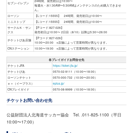
24時間、発売初日は10:00〜
セブン-イレブン
毎週火・水1:30AM〜5:30AMはメンテナンスのため購入できませ
ん。
ローソン
【Lコード:15555】 24時間、発売初日は10:00〜
ミニストップ
【Lコード:15555】 24時間、発売初日は10:00〜
サークルＫ・サン
【Pコード:827-026】
クス
発売初日は10:00〜 2日目（8/10）以降は5:30〜26:00
【Pコード:827-026】
チケットぴあ店舗
10:00〜20:00 ※店舗によって営業時間が異なります。
CNステーション
10:00〜19:00 ※店舗によって営業時間が異なります。
各プレイガイドお問合せ先
チケットJFA
https://ticket.jfa.jp/
チケットぴあ
0570-02-9111（10:00〜18:00）
ローソンチケット
0570-000-732（10:00〜20:00）
ｅ＋（イープラス）
eplus.jp/
CNプレイガイド
0570-08-9999（10:00〜18:00）
チケットお問い合わせ先
公益財団法人北海道サッカー協会 Tel. .011-825-1100（平日
10:00〜17:00）