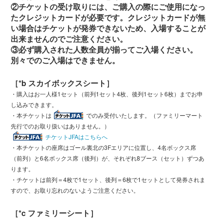
②チケットの受け取りには、ご購入の際にご使用になっ
たクレジットカードが必要です。クレジットカードが無
い場合はチケットが発券できないため、入場することが
出来ませんのでご注意ください。
③必ず購入された人数全員が揃ってご入場ください。
別々でのご入場はできません。
［*b スカイボックスシート］
・購入はお一人様1セット（前列1セット4枚、後列1セット6枚）までお申
し込みできます。
・本チケットは
でのみ受付いたします。（ファミリーマート
先行でのお取り扱いはありません。）
チケットJFAはこちらへ
・本チケットの座席はゴール裏北の3Fエリアに位置し、4名ボックス席
（前列）と6名ボックス席（後列）が、それぞれ8ブース（セット）ずつあ
ります。
・チケットは前列＝4枚で1セット、後列＝6枚で1セットとして発券されま
すので、お取り忘れのないようご注意ください。
［*c ファミリーシート］