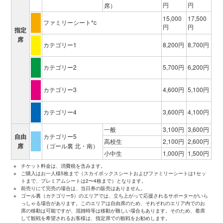
円
円
席）
15,000
17,500
ファミリーシート*c
円
円
指定
席
カテゴリー1
8,200円
8,700円
カテゴリー2
5,700円
6,200円
カテゴリー3
4,600円
5,100円
カテゴリー4
3,600円
4,100円
一般
3,100円
3,600円
自由
カテゴリー5
高校生
2,100円
2,600円
席
（ゴール裏 北・南）
小中生
1,000円
1,500円
※
チケット料金は、消費税を含みます。
※
ご購入はお一人様5枚まで（スカイボックスシートおよびファミリーシートは1セッ
トまで、プレミアムシートは2〜4枚まで）となります。
※
前売りにて完売の場合は、当日券の販売はありません。
※
ゴール裏（カテゴリー5）のエリアでは、立ち上がって応援されるサポーターがいら
っしゃる場合があります。このエリアは自由席のため、それぞれのエリア内でのお
席の移動は可能ですが、混雑時等は移動が難しい場合もあります。そのため、着席
して観戦を希望されるお客様は、指定席での観戦をお勧めします。