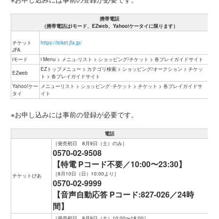
携帯電話
（携帯電話はiモード、EZweb、Yahoo!ケータイに限ります）
チケット
https://ticket.jfa.jp/
JFA
iモード
i Menu > メニュ-リスト > ショッピング/チケット > 各プレイガイドサイト
EZトップメニュー > カテゴリ検索 > ショッピング/オークション > チケッ
EZweb
ト > 各プレイガイドサイト
Yahoo!ケー
メニューリスト > ショッピング･チケット > チケット > 各プレイガイドサ
タイ
イト
※お申し込みには事前の登録が必要です。
電話
［発売初日 8月9日（土）のみ］
0570-02-9508
【特電 Pコード不要／10:00〜23:30】
［8月10日（日）10:00より］
チケットぴあ
0570-02-9999
【音声自動応答 Pコード:827-026／24時
間】
［発売初日 8月9日（土）10:00〜18:00］