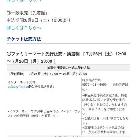
③一般販売（先着順）
申込期間:8月9日（土）10:00より
詳しくはこちらへ
チケット販売方法
①ファミリーマート先行販売・抽選制 ［ 7月26日（土）12:00
〜 7月28日（月）23:00 ］
抽選先行販売の申込み受付方法
［受付日時］ 7月26日（土）12:00 〜 28日（月）23:00
特別電話予約
インターネット受付
0570－08－5050 （自動音声対
eplus.jp/fm-jfa
/(PC/携帯電話共通）
応）
※申込み受付手続き完了後、抽選
結果確認の際に必要な受付番号
（4ケタ）をお伝えいたしますの
で、事前にメモをご用意くださ
※インターネットでのお申し込みには、e+（イープラ
い。
ス）の会員登録（無料）が必要です。
※ご購入はお一人様5枚までとなり
ます。
※当選時にはチケット代金の他
に、所定の手数料がかかります。