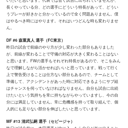
いたいと思います。代表では暫く試合に出られていませんが、
長くやっている分、どの選手にどういう特長があって、どうい
うプレーが好きかと分かっているので全く問題ありません。僕
はやるべき時にはやります。それはいつどんな時も変わりませ
ん。
DF #6 森重真人 選手（FC東京）
昨日の試合で前線のやり方が少し変わった部分もありました
が、前線が変わることで守備の対応が大きく変わることはない
と思います。FWの選手もそれぞれ特長があるので、そこをみん
なで理解しながら活かせればいいと思っています。戦って行く
上で警告受けることは仕方ない部分もあるので、チームとして
準備して、アクシデントがあった時に対応できるようにサブ組
はチャンスを伺っていなければなりません。自分も試合に出続
けたいという気持ちを常に持ちながらやっていますし、今の自
分には満足していません。常に危機感を持って取り組んで、個
人的にも足りない部分を伸ばしたいと思っています。
MF #13 清武弘嗣 選手（セビージャ）