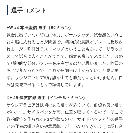
選手コメント
FW #4 本田圭佑 選手（ACミラン）
試合に出ていない時には体力、ボールタッチ、試合感というこ
とを脳に入れることが問題で、精神的な意識がプレーに反映さ
れますが、昨日はテストマッチということもあって、リラック
スして試合に入ることができて、感覚も戻って来ました。改め
て精神的な部分がプレーを左右するのだと思いました。昨日の
感じは良かったので、これから調子は上がっていくと思いま
す。サウジアラビア戦は誰が出ても勝たないといけません。自
分は先発で出るつもりで準備しています。
DF #5 長友佑都 選手（インテル・ミラン）
サウジアラビアは技術のある選手が多くいて、前線も良い選手
がいます。サイドバックが高い位置を取ってくるので、そこで
数的優位を作られるのは危険なので、サイドバックと前の選手
との守備の掛け合いや意思統一がしっかりできるように話し合