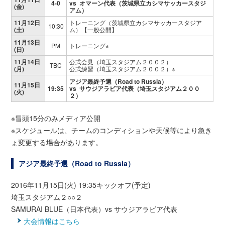
4-0
vs オマーン代表（茨城県立カシマサッカースタジ
(金)
アム）
11月12日
トレーニング（茨城県立カシマサッカースタジア
10:30
(土)
ム）【一般公開】
11月13日
PM
トレーニング※
(日)
11月14日
公式会見（埼玉スタジアム２００２）
TBC
(月)
公式練習（埼玉スタジアム２００２）※
アジア最終予選（Road to Russia）
11月15日
19:35
vs サウジアラビア代表（埼玉スタジアム２００
(火)
２）
※冒頭15分のみメディア公開
※スケジュールは、チームのコンディションや天候等により急き
ょ変更する場合があります。
アジア最終予選（Road to Russia）
2016年11月15日(火) 19:35キックオフ(予定)
埼玉スタジアム２○○２
SAMURAI BLUE（日本代表）vs サウジアラビア代表
大会情報はこちら