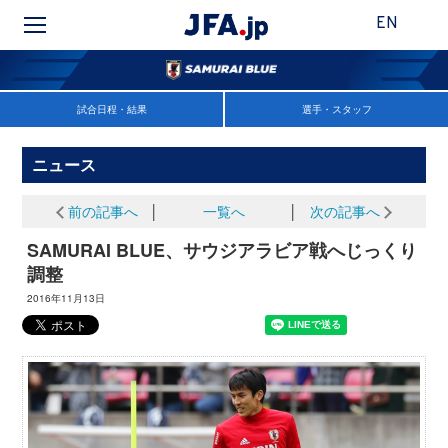
EN
試合日程・結果
選手・スタッフ
ニュース
前の記事へ
│
一覧へ
│
次の記事へ
SAMURAI BLUE、サウジアラビア戦へじっくり
調整
2016年11月13日