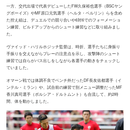
一方、交代出場で代表デビューしたFW久保裕也選手（BSCヤン
グボーイズ）やMF原口元気選手（ヘルタ・ベルリン）らを含め
た控え組は、デュエルでの競り合いや6対6でのフォーメーショ
ン練習、ビルドアップからのシュート練習などに取り組みまし
た。
ヴァイッド・ハリルホジッチ監督は、時折、選手たちに身振り
手振りを交えながらプレーの注意点を示し、攻撃陣のシュート
練習では自らがパス出しをしながら各選手の動きをチェックし
ていました。
オマーン戦では体調不良でベンチ外だったDF長友佑都選手（イ
ンテル・ミラン）や、試合前の練習で別メニュー調整だったMF
香川真司選手（ボルシア・ドルトムント）も合流して、約2時
間、体を動かしました。