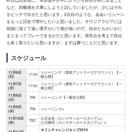
昨日は試合前に、本田選手が中に入ったら自分が外に出ること
など、距離感を大事にしようと話していましたが、少しはそれ
をピッチで出せたと思います。2点目のような、ああいうシーン
をもっと試合で増やしたいと思いました。サウジアラビアには
前線に強くて速い選手がいて個が強いので、自分たちがいかに
まとまってプレーできるかだと思います。得失点を考えて得点
も多く取りたいと思いますが、まずは勝つことだと思います。
スケジュール
11月6日
トレーニング（鹿島アントラーズグラウンド）【一
17:00
(日)
般公開】
11月7日
トレーニング（鹿島アントラーズグラウンド）【一
17:00
(月)
般公開】
11月8日
PM
トレーニング【一般非公開】
(火)
11月9日
PM
トレーニング※
(水)
11月10日
公式会見（カシマサッカースタジアム）
TBC
(木)
公式練習（カシマサッカースタジアム）※
キリンチャレンジカップ2016
11月11日