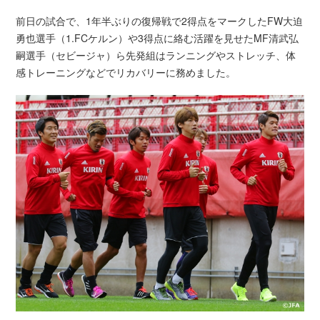
前日の試合で、1年半ぶりの復帰戦で2得点をマークしたFW大迫
勇也選手（1.FCケルン）や3得点に絡む活躍を見せたMF清武弘
嗣選手（セビージャ）ら先発組はランニングやストレッチ、体
感トレーニングなどでリカバリーに務めました。