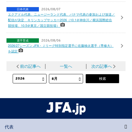
日本代表
2026/08/07
エクアドル代表、ニュージーランド代表、パナマ代表の参加および放送／
配信が決定 キリンカップサッカー2026（10.1＠神奈川／横浜国際総合
競技場、10.5＠東京／国立競技場）
選手育成
2026/08/06
2026/27シーズン JFA・Ｊリーグ特別指定選手に佐藤柚太選手（専修大）
を認定
前の記事へ
│
一覧へ
│
次の記事へ
代表