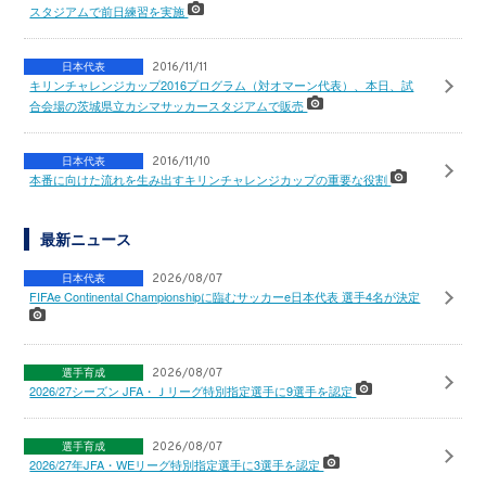
スタジアムで前日練習を実施
日本代表
2016/11/11
キリンチャレンジカップ2016プログラム（対オマーン代表）、本日、試
合会場の茨城県立カシマサッカースタジアムで販売
日本代表
2016/11/10
本番に向けた流れを生み出すキリンチャレンジカップの重要な役割
最新ニュース
日本代表
2026/08/07
FIFAe Continental Championshipに臨むサッカーe日本代表 選手4名が決定
選手育成
2026/08/07
2026/27シーズン JFA・Ｊリーグ特別指定選手に9選手を認定
選手育成
2026/08/07
2026/27年JFA・WEリーグ特別指定選手に3選手を認定