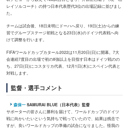
レイソルコーチ）の持つ日本代表歴代3位の出場記録に並びまし
た。
チームは試合後、18日未明にドーハへ戻り、19日(土)からの練
習でグループステージ初戦となる23日(水)のドイツ代表戦へ向
けて調整を行います。
FIFAワールドカップカタール2022は11月20日(日)に開幕。7大
会連続7度目の出場で初の8強以上を目指す日本はドイツ戦のの
ち、27日(日)にコスタリカ代表、12月1日(木)にスペイン代表と
対戦します。
監督・選手コメント
森保一
SAMURAI BLUE（日本代表）監督
サポーターの皆さんに勝利を届けて、ワールドカップのドイツ
戦に向かいたいという気持ちで戦っていたので、結果は残念で
すが、良いワールドカップの準備の試合になりました。怪我の