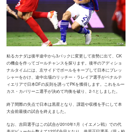
粘るカナダは後半途中から3バックに変更して攻勢に出て、CK
の機会を作ってゴールチャンスを探ります。後半のアディショ
ナルタイムには、左サイドでボールをキープして日本にプレッ
シャーをかけ、途中出場のリッチー・ラレイア選手がペナルテ
ィエリアで日本DFの反則を誘ってPKを獲得します。これをルー
カス・カバリーニ選手が決めて均衡を破り、2-1としました。
終了間際の失点で日本は黒星となり、課題や収穫を手にして本
大会前最後の試合を終えました。
なお、吉田選手はこの試合が2010年1月（イエメン戦）での代
表デビューから数えて122試合目となり、井原正巳選手（現・柏