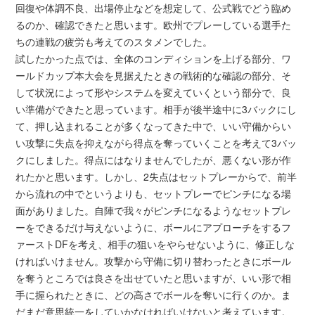
回復や体調不良、出場停止などを想定して、公式戦でどう臨め
るのか、確認できたと思います。欧州でプレーしている選手た
ちの連戦の疲労も考えてのスタメンでした。
試したかった点では、全体のコンディションを上げる部分、ワ
ールドカップ本大会を見据えたときの戦術的な確認の部分、そ
して状況によって形やシステムを変えていくという部分で、良
い準備ができたと思っています。相手が後半途中に3バックにし
て、押し込まれることが多くなってきた中で、いい守備からい
い攻撃に失点を抑えながら得点を奪っていくことを考えて3バッ
クにしました。得点にはなりませんでしたが、悪くない形が作
れたかと思います。しかし、2失点はセットプレーからで、前半
から流れの中でというよりも、セットプレーでピンチになる場
面がありました。自陣で我々がピンチになるようなセットプレ
ーをできるだけ与えないように、ボールにアプローチをするフ
ァーストDFを考え、相手の狙いをやらせないように、修正しな
ければいけません。攻撃から守備に切り替わったときにボール
を奪うところでは良さを出せていたと思いますが、いい形で相
手に握られたときに、どの高さでボールを奪いに行くのか。ま
だまだ意思統一をしていかなければいけないと考えています。