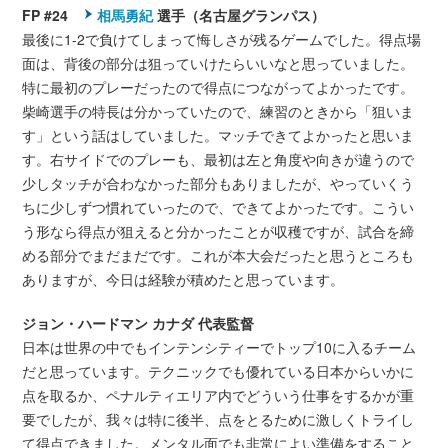
FP #24
相馬勇紀
選手（名古屋グランパス）
最後に1-2で負けてしまって悔しさが残るゲームでした。得点場
面は、背後の部分は狙っていけたらいいなと思っていました。
特に最初のプレーだったので得点につながってよかったです。
柴崎選手の特長は分かっていたので、練習のときから「狙いま
す」という話はしていました。マッチできてよかったと思いま
す。右サイドでのプレーも、最初は左と角度や向きが違うので
少しタッチが合わなかった部分もありましたが、やっていくう
ちに少しずつ慣れていったので、できてよかったです。こうい
う形なら得点が狙えると分かったことが収穫ですが、試合を締
める部分でまだまだです。これが本大会だったと思うところも
ありますが、今日は経験が積めたと思っています。
ジョン・ハードマン カナダ 代表監督
日本は世界の中でもインテンシティーでトップ10に入るチーム
だと思っています。テクニックでも優れている日本からいかに
点を取るか、ペナルティエリア内でどういう仕事をするかが重
要でしたが、我々は特に後半、点をとるために激しくトライし
て得点できました。メンタル面でも非常によい準備をすること