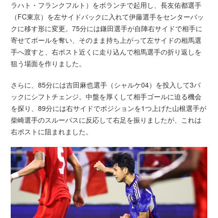
ラハト・フランクフルト）をボランチで起用し、長友佑都選手
（FC東京）を左サイドバックに入れて伊藤選手をセンターバッ
クに移す形に変更。75分には鎌田選手が自陣右サイドで相手に
寄せてボールを奪い、そのまま持ち上がって左サイドの相馬選
手へ渡すと、右ポスト近くに走り込んで相馬選手の折り返しを
狙う場面を作りました。
さらに、85分には吉田麻也選手（シャルケ04）を投入して3バ
ックにシフトチェンジ。中盤を厚くして相手ゴールに迫る機会
を探り、89分には右サイドでポジションを1つ上げた山根選手が
柴崎選手のスルーパスに反応して右足を振りましたが、これは
右ポストに阻まれました。