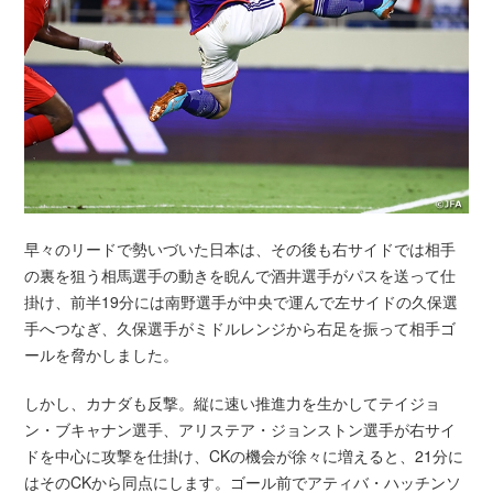
早々のリードで勢いづいた日本は、その後も右サイドでは相手
の裏を狙う相馬選手の動きを睨んで酒井選手がパスを送って仕
掛け、前半19分には南野選手が中央で運んで左サイドの久保選
手へつなぎ、久保選手がミドルレンジから右足を振って相手ゴ
ールを脅かしました。
しかし、カナダも反撃。縦に速い推進力を生かしてテイジョ
ン・ブキャナン選手、アリステア・ジョンストン選手が右サイ
ドを中心に攻撃を仕掛け、CKの機会が徐々に増えると、21分に
はそのCKから同点にします。ゴール前でアティバ・ハッチンソ