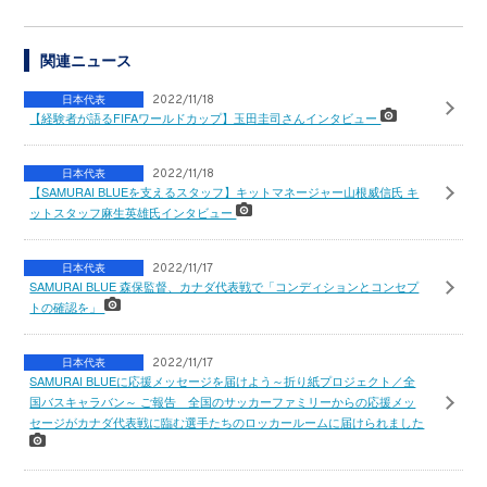
関連ニュース
日本代表
2022/11/18
【経験者が語るFIFAワールドカップ】玉田圭司さんインタビュー
日本代表
2022/11/18
【SAMURAI BLUEを支えるスタッフ】キットマネージャー山根威信氏 キ
ットスタッフ麻生英雄氏インタビュー
日本代表
2022/11/17
SAMURAI BLUE 森保監督、カナダ代表戦で「コンディションとコンセプ
トの確認を」
日本代表
2022/11/17
SAMURAI BLUEに応援メッセージを届けよう～折り紙プロジェクト／全
国バスキャラバン～ ご報告 全国のサッカーファミリーからの応援メッ
セージがカナダ代表戦に臨む選手たちのロッカールームに届けられました