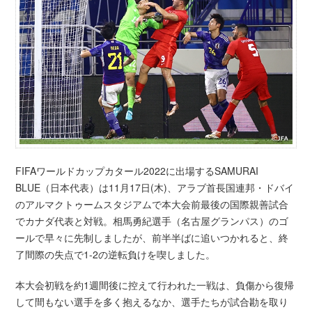
FIFAワールドカップカタール2022に出場するSAMURAI
BLUE（日本代表）は11月17日(木)、アラブ首長国連邦・ドバイ
のアルマクトゥームスタジアムで本大会前最後の国際親善試合
でカナダ代表と対戦。相馬勇紀選手（名古屋グランパス）のゴ
ールで早々に先制しましたが、前半半ばに追いつかれると、終
了間際の失点で1-2の逆転負けを喫しました。
本大会初戦を約1週間後に控えて行われた一戦は、負傷から復帰
して間もない選手を多く抱えるなか、選手たちが試合勘を取り