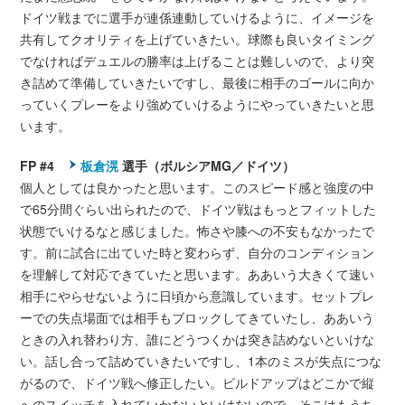
ドイツ戦までに選手が連係連動していけるように、イメージを
共有してクオリティを上げていきたい。球際も良いタイミング
でなければデュエルの勝率は上げることは難しいので、より突
き詰めて準備していきたいですし、最後に相手のゴールに向か
っていくプレーをより強めていけるようにやっていきたいと思
います。
FP #4
板倉滉
選手（ボルシアMG／ドイツ）
個人としては良かったと思います。このスピード感と強度の中
で65分間ぐらい出られたので、ドイツ戦はもっとフィットした
状態でいけるなと感じました。怖さや膝への不安もなかったで
す。前に試合に出ていた時と変わらず、自分のコンディション
を理解して対応できていたと思います。ああいう大きくて速い
相手にやらせないように日頃から意識しています。セットプレ
ーでの失点場面では相手もブロックしてきていたし、ああいう
ときの入れ替わり方、誰にどうつくかは突き詰めないといけな
い。話し合って詰めていきたいですし、1本のミスが失点につな
がるので、ドイツ戦へ修正したい。ビルドアップはどこかで縦
へのスイッチを入れていかないといけないので、そこはもうち