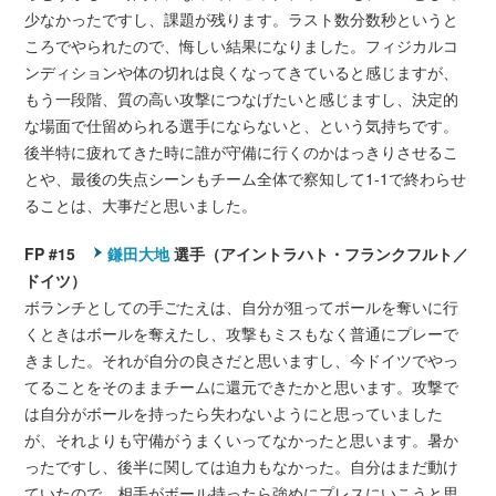
少なかったですし、課題が残ります。ラスト数分数秒というと
ころでやられたので、悔しい結果になりました。フィジカルコ
ンディションや体の切れは良くなってきていると感じますが、
もう一段階、質の高い攻撃につなげたいと感じますし、決定的
な場面で仕留められる選手にならないと、という気持ちです。
後半特に疲れてきた時に誰が守備に行くのかはっきりさせるこ
とや、最後の失点シーンもチーム全体で察知して1-1で終わらせ
ることは、大事だと思いました。
FP #15
鎌田大地
選手（アイントラハト・フランクフルト／
ドイツ）
ボランチとしての手ごたえは、自分が狙ってボールを奪いに行
くときはボールを奪えたし、攻撃もミスもなく普通にプレーで
きました。それが自分の良さだと思いますし、今ドイツでやっ
てることをそのままチームに還元できたかと思います。攻撃で
は自分がボールを持ったら失わないようにと思っていました
が、それよりも守備がうまくいってなかったと思います。暑か
ったですし、後半に関しては迫力もなかった。自分はまだ動け
ていたので、相手がボール持ったら強めにプレスにいこうと思