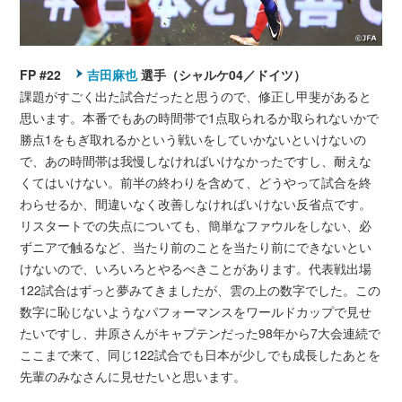
FP #22
吉田麻也
選手（シャルケ04／ドイツ）
課題がすごく出た試合だったと思うので、修正し甲斐があると
思います。本番でもあの時間帯で1点取られるか取られないかで
勝点1をもぎ取れるかという戦いをしていかないといけないの
で、あの時間帯は我慢しなければいけなかったですし、耐えな
くてはいけない。前半の終わりを含めて、どうやって試合を終
わらせるか、間違いなく改善しなければいけない反省点です。
リスタートでの失点についても、簡単なファウルをしない、必
ずニアで触るなど、当たり前のことを当たり前にできないとい
けないので、いろいろとやるべきことがあります。代表戦出場
122試合はずっと夢みてきましたが、雲の上の数字でした。この
数字に恥じないようなパフォーマンスをワールドカップで見せ
たいですし、井原さんがキャプテンだった98年から7大会連続で
ここまで来て、同じ122試合でも日本が少しでも成長したあとを
先輩のみなさんに見せたいと思います。