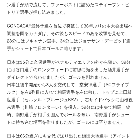
ン選手が頭で流して、ファーポストに詰めたスティーブン・ビ
トリア選手が押し込みました。
CONCACAF最終予選を首位で突破して36年ぶりの本大会出場へ
調整を図るカナダは、その後もスピードのある攻撃を見せて、
28分にはブキャナン選手、34分にはジョナサン・デービッド選
手がシュートで日本ゴールに迫ります。
日本は35分に久保選手がペナルティエリアの外から狙い、39分
には谷口選手のロングフィードに前線に顔を出した酒井選手が
ダイレクトで合わせましたが、ゴールを割れません。
日本は後半開始から3人を交代して、堂安律選手（SCフライブ
ルク）を右2列目に入れて相馬選手を左に移し、トップに上田綺
世選手（セルクル・ブルージュKSV）、右サイドバックに山根視
来選手（川崎フロンターレ）を投入。59分には中央で相馬、柴
崎、南野選手が相手を囲んでボールを奪い、南野選手がシュー
トに持ち込む場面を作りましたが、ゴールには至りません。
日本は66分過ぎにも交代で送り出した鎌田大地選手（アイント