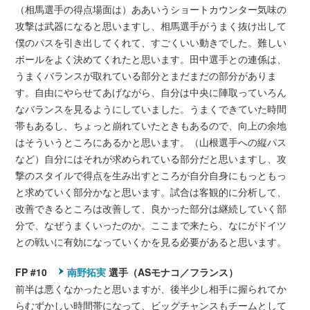
（相馬選手の得点場面は）ああいうショートカウンター気味の
攻撃は武器になると思いますし、相馬選手がうまく抜け出して
僕のパスを引き出してくれて、すごくいい動きでした。難しい
ボールをよく決めてくれたと思います。田中選手との連係は、
うまくバランスが取れている部分とまだまだの部分がありま
す。自由にやらせてあげながら、自分は中央に陣取っていろん
なバランスを見るようにしていました。うまくできていた時間
帯もあるし、ちょっと崩れていたときもあるので、向上の余地
はそういうところにあるかと思います。（山根選手への縦パス
など）自分にはそれが求められている部分だと思いますし、攻
撃のスタイルで得点を生み出すところが自分自身にもっともっ
と求めていく部分かなと思います。試合は客観的に分析して、
改善できるところは改善して、良かった部分は継続していく部
分で、なぜうまくいったのか。ここまで来たら、なにがドイツ
との戦いに有効になっていくかを見る必要があると思います。
FP #10
南野拓実
選手（ASモナコ／フランス）
前半は悪くなかったと思いますが、後半少し相手に握られてか
らむずかしい時間帯になって、ビッグチャンスもチームとして