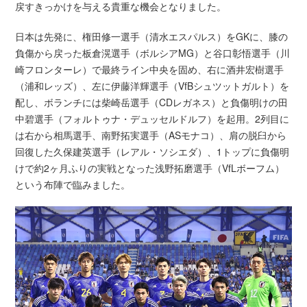
戻すきっかけを与える貴重な機会となりました。
日本は先発に、権田修一選手（清水エスパルス）をGKに、膝の
負傷から戻った板倉滉選手（ボルシアMG）と谷口彰悟選手（川
崎フロンターレ）で最終ライン中央を固め、右に酒井宏樹選手
（浦和レッズ）、左に伊藤洋輝選手（VfBシュツットガルト）を
配し、ボランチには柴崎岳選手（CDレガネス）と負傷明けの田
中碧選手（フォルトゥナ・デュッセルドルフ）を起用。2列目に
は右から相馬選手、南野拓実選手（ASモナコ）、肩の脱臼から
回復した久保建英選手（レアル・ソシエダ）、1トップに負傷明
けで約2ヶ月ふりの実戦となった浅野拓磨選手（VfLボーフム）
という布陣で臨みました。