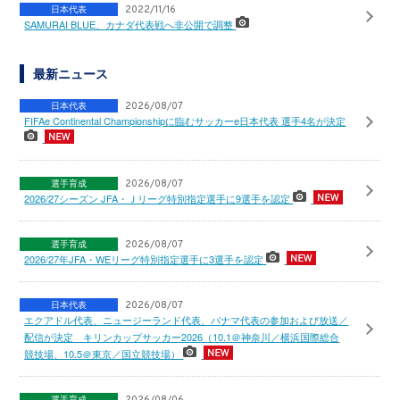
日本代表
2022/11/16
SAMURAI BLUE、カナダ代表戦へ非公開で調整
最新ニュース
日本代表
2026/08/07
FIFAe Continental Championshipに臨むサッカーe日本代表 選手4名が決定
選手育成
2026/08/07
2026/27シーズン JFA・Ｊリーグ特別指定選手に9選手を認定
選手育成
2026/08/07
2026/27年JFA・WEリーグ特別指定選手に3選手を認定
日本代表
2026/08/07
エクアドル代表、ニュージーランド代表、パナマ代表の参加および放送／
配信が決定 キリンカップサッカー2026（10.1＠神奈川／横浜国際総合
競技場、10.5＠東京／国立競技場）
選手育成
2026/08/06