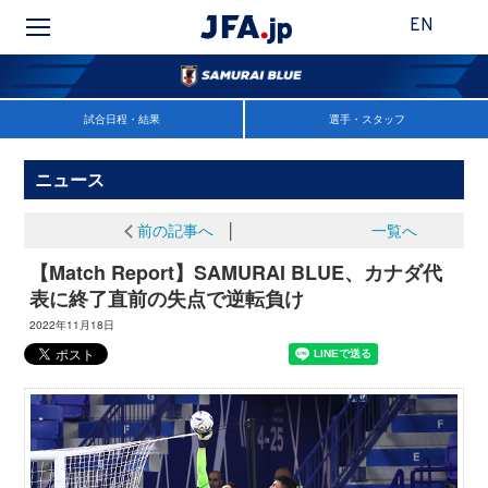
EN
試合日程・結果
選手・スタッフ
ニュース
前の記事へ
│
一覧へ
【Match Report】SAMURAI BLUE、カナダ代
表に終了直前の失点で逆転負け
2022年11月18日