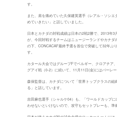
す。
また、肩を痛めていた久保建英選手（レアル・ソシエ
めていきたい」と話していました。
日本とカナダの対戦成績は日本の2戦2勝で、2013年
が、今回対戦するチームはニュージーランドやカナダの
の下、CONCACAF最終予選を首位で突破して32
す。
カタール大会ではグループFでベルギー、クロアチア、
グアイ戦（0-2）に続いて、11月11日(金)にはバー
森保監督は、カナダについて「世界トップクラスの組
る」と話しています。
吉田麻也選手（シャルケ04）も、「ワールドカップ
わせないといけないので、攻守もセットプレーも、準
日本が使うカナダ戦の試合会場のロッカールームには