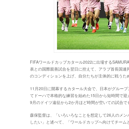
FIFAワールドカップカタール2022に出場するSAMUR
表との国際親善試合を翌日に控えて、アラブ首長国連
のコンディションを上げ、自分たちが主体的に戦うた
11月20日に開幕するカタール大会で、日本がグルー
てドーハで本格的な練習を始めた15日から短時間で
9月のドイツ遠征から2か月ほど時間が空いての試合
森保監督は、「いろいろなことを想定して26人のメ
したい」と述べて、「ワールドカップへ向けてチーム