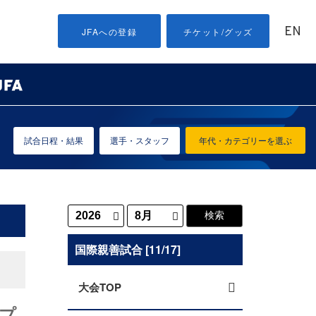
EN
JFAへの登録
チケット/グッズ
試合日程・結果
選手・スタッフ
年代・カテゴリーを選ぶ
国際親善試合 [11/17]
大会TOP
セプ