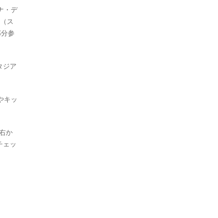
ナ・デ
手（ス
部分参
タジア
やキッ
右か
チェッ