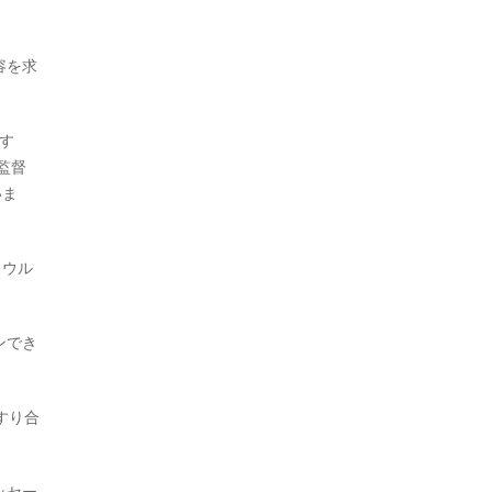
容を求
です
監督
いま
、ウル
ンでき
すり合
ッセー