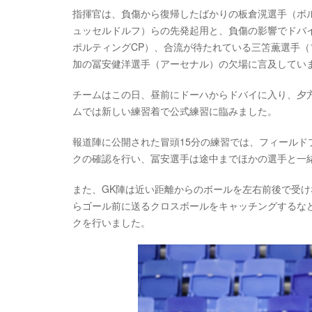
指揮官は、負傷から復帰したばかりの板倉滉選手（ボル
ュッセルドルフ）らの先発起用と、負傷の影響でドバイ
ポルティングCP）、合流が待たれている三笘薫選手（
加の冨安健洋選手（アーセナル）の欠場に言及してい
チームはこの日、昼前にドーハからドバイに入り、夕
ムでは新しい練習着で公式練習に臨みました。
報道陣に公開された冒頭15分の練習では、フィール
クの確認を行い、冨安選手は途中までほかの選手と一
また、GK陣は近い距離からのボールを左右前後で受け
らゴール前に送るクロスボールをキャッチングするな
クを行いました。