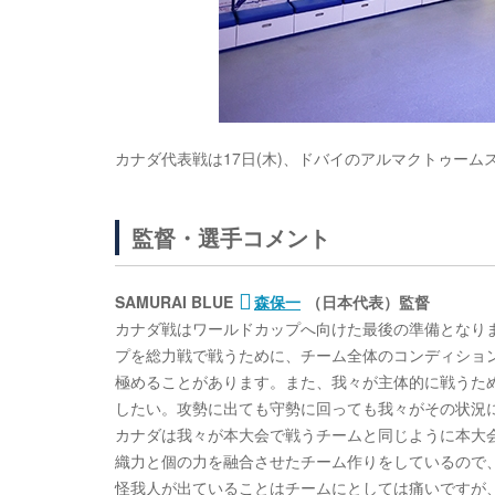
カナダ代表戦は17日(木)、ドバイのアルマクトゥームス
監督・選手コメント
SAMURAI BLUE
森保一
（日本代表）監督
カナダ戦はワールドカップへ向けた最後の準備となり
プを総力戦で戦うために、チーム全体のコンディショ
極めることがあります。また、我々が主体的に戦うた
したい。攻勢に出ても守勢に回っても我々がその状況
カナダは我々が本大会で戦うチームと同じように本大
織力と個の力を融合させたチーム作りをしているので
怪我人が出ていることはチームにとしては痛いですが