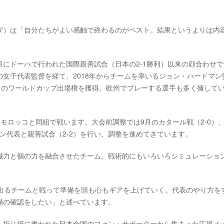
ダ）は「自分たちがよい感触で終わるのがベスト。結果というよりは内
3月にドーハで行われた国際親善試合（日本の2-1勝利）以来の顔合わせ
女子代表監督を経て、2018年からチームを率いるジョン・ハードマン
年ぶりのワールドカップ出場権を獲得。欧州でプレーする選手も多く擁して
モロッコと同組で戦います。大会前調整では9月のカタール戦（2-0）
レーン代表と親善試合（2-2）を行い、調整を進めてきています。
織力と個の力を融合させたチーム。戦術的にもいろいろシミュレーショ
に出るチームと戦って準備を頭も心もギアを上げていく。代表のやり方を
備の確認をしたい」と述べています。
、折り紙に書かれた日本全国のファン・サポーターから集まった応援メ