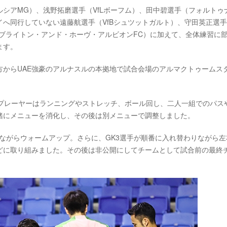
シアMG）、浅野拓磨選手（VfLボーフム）、田中碧選手（フォルトゥ
へ同行していない遠藤航選手（VfBシュツットガルト）、守田英正選
ブライトン・アンド・ホーヴ・アルビオンFC）に加えて、全体練習に
ます。
方からUAE強豪のアルナスルの本拠地で試合会場のアルマクトゥームス
ドプレーヤーはランニングやストレッチ、ボール回し、二人一組でのパス
緒にメニューを消化し、その後は別メニューで調整しました。
ながらウォームアップ。さらに、GK3選手が順番に入れ替わりながら左
どに取り組みました。その後は非公開にしてチームとして試合前の最終