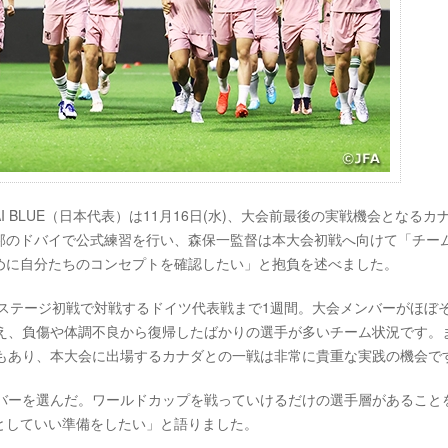
AI BLUE（日本代表）は11月16日(水)、大会前最後の実戦機会となるカ
邦のドバイで公式練習を行い、森保一監督は本大会初戦へ向けて「チー
めに自分たちのコンセプトを確認したい」と抱負を述べました。
プステージ初戦で対戦するドイツ代表戦まで1週間。大会メンバーがほぼ
迎え、負傷や体調不良から復帰したばかりの選手が多いチーム状況です。
でもあり、本大会に出場するカナダとの一戦は非常に貴重な実践の機会で
ンバーを選んだ。ワールドカップを戦っていけるだけの選手層があること
としていい準備をしたい」と語りました。