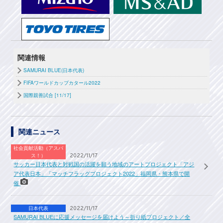
関連情報
SAMURAI BLUE(日本代表)
FIFAワールドカップカタール2022
国際親善試合 [11/17]
関連ニュース
社会貢献活動（アスパ
ス！）
2022/11/17
サッカー日本代表と対戦国の活躍を願う地域のアートプロジェクト「アジ
ア代表日本」「マッチフラッグプロジェクト2022」福岡県・熊本県で開
催
日本代表
2022/11/17
SAMURAI BLUEに応援メッセージを届けよう～折り紙プロジェクト／全