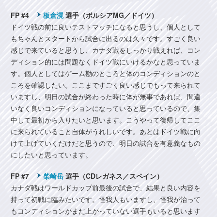
FP #4
板倉滉
選手（ボルシアMG／ドイツ）
ドイツ戦の前に良いテストマッチになると思うし、個人として
もちゃんとスタートから試合に出るのは久々です。すごく良い
感じで来ていると思うし、カナダ戦をしっかり戦えれば、コン
ディション的には問題なくドイツ戦にいけるかなと思っていま
す。個人としてはゲーム勘のところと体のコンディションのと
ころを確認したい。ここまですごく良い感じでもって来られて
いますし、明日の試合が終わった時に体が無事であれば、間違
いなく良いコンディションになっていると思っているので、集
中して最初から入りたいと思います。こうやって復帰してここ
に来られていること自体がうれしいです。あとはドイツ戦に向
けて上げていくだけだと思うので、明日の試合を有意義なもの
にしたいと思っています。
FP #7
柴崎岳
選手（CDレガネス／スペイン）
カナダ戦はワールドカップ前最後の試合で、結果と良い内容を
持って初戦に臨みたいです。怪我人もいますし、怪我が治って
もコンディションがまだ上がっていない選手もいると思います