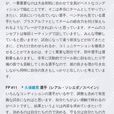
が、一番重要なのは大会初戦に合わせて全員がベストなコンデ
ィションで臨むことです。そこは本当にチームとしてやってい
きたい。試合にいつも出ていない選手、ベンチから見ている選
手たちが、プラスアルファとしてチームの総合力を付け加えら
れるようなプレーができればいいと思っています。チームのコ
ンセプトは毎回ミーティングで話していますし、みんな理解し
ていると思いますが、試合になって違う状況などが出てきたと
きに、どれだけ合わせられるか、コミュニケーションを徹底さ
せることができるかは、すごく重要な部分です。田中選手は運
動量もありますし、非常に活動的でゴール前に顔を出したり守
備の面でも貢献してくれる選手なので、彼の良さを僕が引き出
しながら同時に自分の良さもしっかりと出したいと考えていま
す。
FP #11
久保建英
選手（レアル・ソシエダ／スペイン）
いろんなコンディションの選手がいる中で、調整も含めて有意
義な試合になればと思います。自分たちがよい感触で終わるの
がベストですし、結果というよりは内容を求めていきたいで
す。決めるのは自分たちの力で決める、守る分は自分たちの力