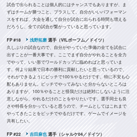
試合で出られることは個人的にはチャンスでもありますが、ま
ずはチームが勝つこと。プラスして、自分がいいパフォーマン
スをすれば、大会を通して自分が試合に出られる時間も増える
だろうし、全ての試合が繋がっていると思っています。
FP #18
浅野拓磨
選手（VfLボーフム／ドイツ）
久しぶりの試合なので、自分がやっていた準備の全てを試合に
出すことが一番大事です。ここでまず自分がやれることを全力
でやって、いい形でワールドカップに臨めればと思っていま
す。何より結果で日本の勝利に貢献したいと思っているので、
それができるようにピッチで100％やるだけです。特に不安も心
配もありません。ピッチでやってみないと分からないところは
ありますが、100％やることと怪我だけは絶対にしないように注
意しながら、やれるだけのことをやりたいです。選手同士も良
さや特長を分かっていると思うので、チームとしてはこれまで
やってきたことをピッチでやるだけです。ゲームでイメージを
共有したい。
FP #22
吉田麻也
選手（シャルケ04／ドイツ）