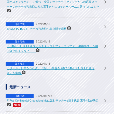
国バスキャラバン～ ご報告 全国のサッカーファミリーからの応援メッ
セージがカナダ代表戦に臨む選手たちのロッカールームに届けられました
日本代表
2022/11/16
SAMURAI BLUE、カナダ代表戦へ非公開で調整
日本代表
2022/11/16
【SAMURAI BLUEを支えるスタッフ】フォトグラファー 栗山尚久氏＆神
山陽平氏インタビュー
日本代表
2022/11/16
カタールと日本をつなぎ、『新しい景色を 2022 SAMURAI BLUE 壮行
会』を実施
最新ニュース
日本代表
2026/08/07
FIFAe Continental Championshipに臨むサッカーe日本代表 選手4名が決定