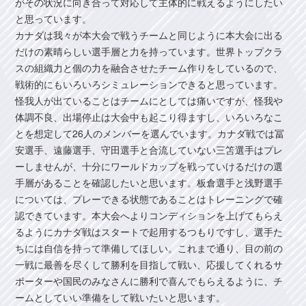
がその状況に向き合って対応して主体的に戦えるようにしたい
と思っています。
カナダは我々が本大会で戦うチームと同じように本大会に出る
だけの素晴らしい選手層と力を持っています。世界トップクラ
スの組織力と個の力を融合させたチーム作りをしているので、
戦術的にもいろいろシミュレーションできると思っています。
怪我人が出ていることはチームにとしては痛いですが、怪我や
体調不良、出場停止は大会中も起こり得ますし、いろいろなこ
とを想定して26人のメンバーを選んでいます。カナダ戦では冨
安選手、遠藤選手、守田選手と合流していない三笘選手はプレ
ーしませんが、十分にワールドカップを戦っていけるだけの選
手層があることを確認したいと思います。板倉選手と浅野選手
については、プレーできる状態であることはトレーニングで確
認できています。本大会へよりコンディションを上げてもらえ
るようにカナダ戦はスタートで起用するつもりですし、選手た
ちには自信を持って準備してほしい。これまで通り、目の前の
一戦に最善を尽くして勝利を目指して戦い、応援してくれるサ
ポーターや国民のみなさんに勝利で喜んでもらえるように、チ
ームとしていい準備をして戦いたいと思います。