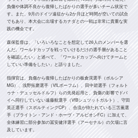
負傷や体調不良から復帰したばかりの選手が多いチーム状況で
す。また、9月のドイツ遠征から2か月ほど時間が空いての試合
でもあり、本大会に出場するカナダとの一戦は非常に貴重な実
践の機会です。
森保監督は、「いろいろなことを想定して26人のメンバーを選
んだ。ワールドカップを戦っていけるだけの選手層があること
を確認したい」と述べて、「ワールドカップへ向けてチームと
していい準備をしたい」と語りました。
指揮官は、負傷から復帰したばかりの板倉滉選手（ボルシア
MG）、浅野拓磨選手（VfLボーフム）、田中碧選手（フォルト
ゥナ・デュッセルドルフ）らの先発起用と、負傷の影響でドバ
イへ同行していない遠藤航選手（VfBシュツットガルト）、守田
英正選手（スポルティングCP）、合流が待たれている三笘薫選
手（ブライトン・アンド・ホーヴ・アルビオンFC）に加えて、
全体練習に部分参加の冨安健洋選手（アーセナル）の欠場に言
及しています。