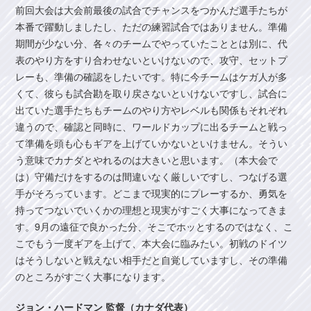
前回大会は大会前最後の試合でチャンスをつかんだ選手たちが
本番で躍動しましたし、ただの練習試合ではありません。準備
期間が少ない分、各々のチームでやっていたこととは別に、代
表のやり方をすり合わせないといけないので、攻守、セットプ
レーも、準備の確認をしたいです。特に今チームはケガ人が多
くて、彼らも試合勘を取り戻さないといけないですし、試合に
出ていた選手たちもチームのやり方やレベルも関係もそれぞれ
違うので、確認と同時に、ワールドカップに出るチームと戦っ
て準備を頭も心もギアを上げていかないといけません。そうい
う意味でカナダとやれるのは大きいと思います。（本大会で
は）守備だけをするのは間違いなく厳しいですし、つなげる選
手がそろっています。どこまで現実的にプレーするか、勇気を
持ってつないでいくかの理想と現実がすごく大事になってきま
す。9月の遠征で良かった分、そこでホッとするのではなく、こ
こでもう一度ギアを上げて、本大会に臨みたい。初戦のドイツ
はそうしないと戦えない相手だと自覚していますし、その準備
のところがすごく大事になります。
ジョン・ハードマン 監督（カナダ代表）