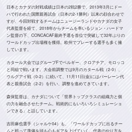
日本とカナダの対戦成績は日本の2戦2勝で、2013年3月にドー
ハで行われた国際親善試合（日本の2-1勝利）以来の顔合わせで
すが、今回対戦するチームはニュージーランドやカナダの女子
代表監督を経て、2018年からチームを率いるジョン・ハードマ
ン監督の下、CONCACAF最終予選を首位で突破して32年ぶりの
ワールドカップ出場権を獲得。欧州でプレーする選手も多く擁
しています。
カタール大会ではグループFでベルギー、クロアチア、モロッコ
と同組で戦います。大会前調整では9月のカタール戦（2-0）、
ウルグアイ戦（0-2）に続いて、11月11日(金)にはバーレーン代
表と親善試合（2-2）を行い、調整を進めてきています。
森保監督は、カナダについて「世界トップクラスの組織力と個
の力を融合させたチーム。戦術的にもいろいろシミュレーショ
ンできる」と話しています。
吉田麻也選手（シャルケ04）も、「ワールドカップに出るチー
ムと戦って準備を頭も心もギアを上げていく。代表のやり方を