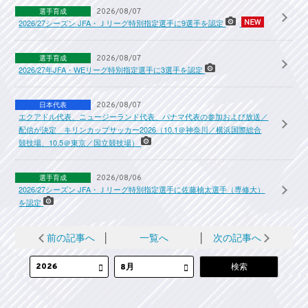
選手育成
2026/08/07
2026/27シーズン JFA・Ｊリーグ特別指定選手に9選手を認定
選手育成
2026/08/07
2026/27年JFA・WEリーグ特別指定選手に3選手を認定
日本代表
2026/08/07
エクアドル代表、ニュージーランド代表、パナマ代表の参加および放送／
配信が決定 キリンカップサッカー2026（10.1＠神奈川／横浜国際総合
競技場、10.5＠東京／国立競技場）
選手育成
2026/08/06
2026/27シーズン JFA・Ｊリーグ特別指定選手に佐藤柚太選手（専修大）
を認定
前の記事へ
│
一覧へ
│
次の記事へ