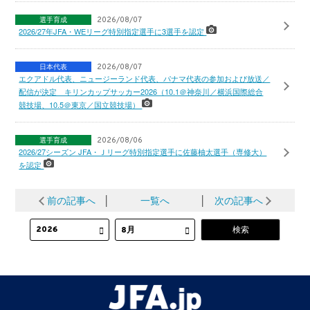
選手育成
2026/08/07
2026/27年JFA・WEリーグ特別指定選手に3選手を認定
日本代表
2026/08/07
エクアドル代表、ニュージーランド代表、パナマ代表の参加および放送／
配信が決定 キリンカップサッカー2026（10.1＠神奈川／横浜国際総合
競技場、10.5＠東京／国立競技場）
選手育成
2026/08/06
2026/27シーズン JFA・Ｊリーグ特別指定選手に佐藤柚太選手（専修大）
を認定
前の記事へ
│
一覧へ
│
次の記事へ