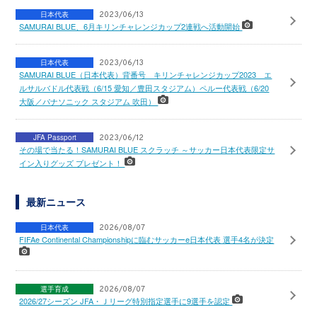
日本代表
2023/06/13
SAMURAI BLUE、6月キリンチャレンジカップ2連戦へ活動開始
日本代表
2023/06/13
SAMURAI BLUE（日本代表）背番号 キリンチャレンジカップ2023 エ
ルサルバドル代表戦（6/15 愛知／豊田スタジアム）ペルー代表戦（6/20
大阪／パナソニック スタジアム 吹田）
JFA Passport
2023/06/12
その場で当たる！SAMURAI BLUE スクラッチ ～サッカー日本代表限定サ
イン入りグッズ プレゼント！
最新ニュース
日本代表
2026/08/07
FIFAe Continental Championshipに臨むサッカーe日本代表 選手4名が決定
選手育成
2026/08/07
2026/27シーズン JFA・Ｊリーグ特別指定選手に9選手を認定