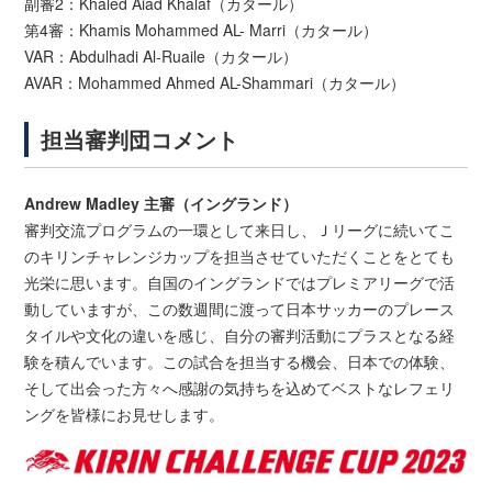
副審2：Khaled Aiad Khalaf（カタール）
第4審：Khamis Mohammed AL- Marri（カタール）
VAR：Abdulhadi Al-Ruaile（カタール）
AVAR：Mohammed Ahmed AL-Shammari（カタール）
担当審判団コメント
Andrew Madley 主審（イングランド）
審判交流プログラムの一環として来日し、Ｊリーグに続いてこ
のキリンチャレンジカップを担当させていただくことをとても
光栄に思います。自国のイングランドではプレミアリーグで活
動していますが、この数週間に渡って日本サッカーのプレース
タイルや文化の違いを感じ、自分の審判活動にプラスとなる経
験を積んでいます。この試合を担当する機会、日本での体験、
そして出会った方々へ感謝の気持ちを込めてベストなレフェリ
ングを皆様にお見せします。