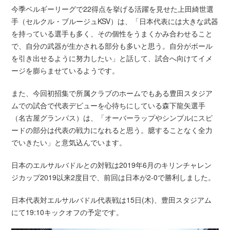
今季ベルギーリーグで22得点を挙げる活躍を見せた上田綺世選
手（セルクル・ブルージュKSV）は、「日本代表には大きな武器
を持っている選手も多く、その個性をうまくかみ合わせること
で、自分の武器が生かされる部分も多いと思う。自分がボール
を引き出せるように努力したい」と話して、試合へ向けてイメ
ージを膨らませているようです。
また、今回初招集で所属クラブのホームでもある豊田スタジア
ムでの試合で代表デビューを心待ちにしている森下龍矢選手
（名古屋グランパス）は、「オーバーラップやシンプルにスピ
ードの部分は代表の戦力になれると思う。臆することなく全力
でいきたい」と意気込んでいます。
日本のエルサルバドルとの対戦は2019年6月のキリンチャレン
ジカップ2019以来2度目で、前回は日本が2-0で勝利しました。
日本代表対エルサルバドル代表戦は15日(木)、豊田スタジアム
にて19:10キックオフの予定です。