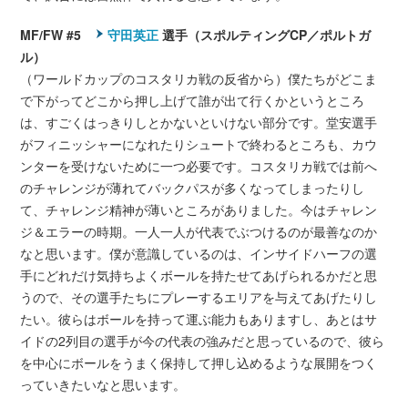
MF/FW #5
守田英正
選手（スポルティングCP／ポルトガ
ル）
（ワールドカップのコスタリカ戦の反省から）僕たちがどこま
で下がってどこから押し上げて誰が出て行くかというところ
は、すごくはっきりしとかないといけない部分です。堂安選手
がフィニッシャーになれたりシュートで終わるところも、カウ
ンターを受けないために一つ必要です。コスタリカ戦では前へ
のチャレンジが薄れてバックパスが多くなってしまったりし
て、チャレンジ精神が薄いところがありました。今はチャレン
ジ＆エラーの時期。一人一人が代表でぶつけるのが最善なのか
なと思います。僕が意識しているのは、インサイドハーフの選
手にどれだけ気持ちよくボールを持たせてあげられるかだと思
うので、その選手たちにプレーするエリアを与えてあげたりし
たい。彼らはボールを持って運ぶ能力もありますし、あとはサ
イドの2列目の選手が今の代表の強みだと思っているので、彼ら
を中心にボールをうまく保持して押し込めるような展開をつく
っていきたいなと思います。