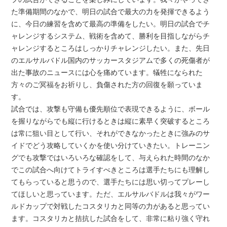
た準備期間のなかで、明日の試合で最大の力を発揮できるよう
に、今日の練習を含めて最高の準備をしたい。明日の試合でチ
ャレンジするシステム、戦術を含めて、勝利を目指しながらチ
ャレンジするところはしっかりチャレンジしたい。また、先日
のエルサルバドル国内のサッカースタジアムで多くの死傷者が
出た事故のニュースには心を痛めています。犠牲になられた
方々のご冥福をお祈りし、負傷された方の回復を願っていま
す。
試合では、攻撃も守備も優先順位で表現できるように、ボール
を握りながらでも縦に行けるときは縦に素早く突破するところ
は常に狙い目として行い、それができなかったときに強みのサ
イドでどう攻略していくかを使い分けていきたい。トレーニン
グでも攻撃ではいろいろな確認をして、与えられた時間のなか
でこの試合へ向けてトライすべきところは選手たちにも理解し
てもらっていると思うので、選手たちには思い切ってプレーし
てほしいと思っています。ただ、エルサルバドルは我々がワー
ルドカップで対戦したコスタリカと同等の力があると思ってい
ます。コスタリカと拮抗した試合をして、非常に粘り強く守れ