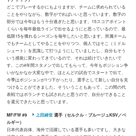
どこでプレーするかにもよりますが、チームに求められている
ことをやりながら、数字がでればいいと思っています。数字の
部分では今年はもう十分過ぎたと思います。15スコアポイント
くらいを毎年最低ラインで出せるようにと思っているので、最
低限15を獲れるシーズンを毎年したいと思います。所属チーム
でもチームとしてやることをやりつつ、個人ではそこ（ミドル
シュート）を意識して打つようにしていましたし、自分もそう
いう感覚に変わってきているので、それは続けていきたいで
す。この4年間スタメンで出してもらって、今年もポジション争
いがなかなか大変な中で、ほとんどの試合でスタートで出て、
今季はポジションが1つ下がったり、選手として新しい自分を見
つけることができました。そういうこともあって、この間の代
表戦ではボランチでも試されたと思うので、自分ができること
を還元できたらと思っています。
MF/FW #9
上田綺世
選手（セルクル・ブルージュKSV／ベ
ルギー）
日本代表自体、海外で活躍している選手も多いですし、大きな