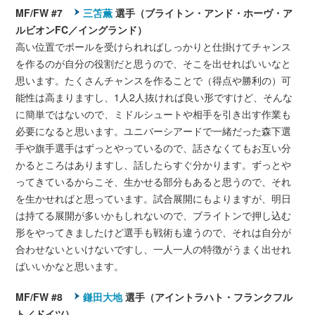
MF/FW #7
三笘薫
選手（ブライトン・アンド・ホーヴ・ア
ルビオンFC／イングランド）
高い位置でボールを受けられればしっかりと仕掛けてチャンス
を作るのが自分の役割だと思うので、そこを出せればいいなと
思います。たくさんチャンスを作ることで（得点や勝利の）可
能性は高まりますし、1人2人抜ければ良い形ですけど、そんな
に簡単ではないので、ミドルシュートや相手を引き出す作業も
必要になると思います。ユニバーシアードで一緒だった森下選
手や旗手選手はずっとやっているので、話さなくてもお互い分
かるところはありますし、話したらすぐ分かります。ずっとや
ってきているからこそ、生かせる部分もあると思うので、それ
を生かせればと思っています。試合展開にもよりますが、明日
は持てる展開が多いかもしれないので、ブライトンで押し込む
形をやってきましたけど選手も戦術も違うので、それは自分が
合わせないといけないですし、一人一人の特徴がうまく出せれ
ばいいかなと思います。
MF/FW #8
鎌田大地
選手（アイントラハト・フランクフル
ト／ドイツ）