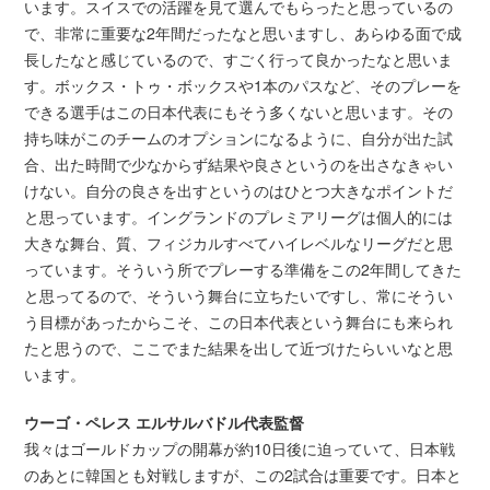
います。スイスでの活躍を見て選んでもらったと思っているの
で、非常に重要な2年間だったなと思いますし、あらゆる面で成
長したなと感じているので、すごく行って良かったなと思いま
す。ボックス・トゥ・ボックスや1本のパスなど、そのプレーを
できる選手はこの日本代表にもそう多くないと思います。その
持ち味がこのチームのオプションになるように、自分が出た試
合、出た時間で少なからず結果や良さというのを出さなきゃい
けない。自分の良さを出すというのはひとつ大きなポイントだ
と思っています。イングランドのプレミアリーグは個人的には
大きな舞台、質、フィジカルすべてハイレベルなリーグだと思
っています。そういう所でプレーする準備をこの2年間してきた
と思ってるので、そういう舞台に立ちたいですし、常にそうい
う目標があったからこそ、この日本代表という舞台にも来られ
たと思うので、ここでまた結果を出して近づけたらいいなと思
います。
ウーゴ・ペレス エルサルバドル代表監督
我々はゴールドカップの開幕が約10日後に迫っていて、日本戦
のあとに韓国とも対戦しますが、この2試合は重要です。日本と