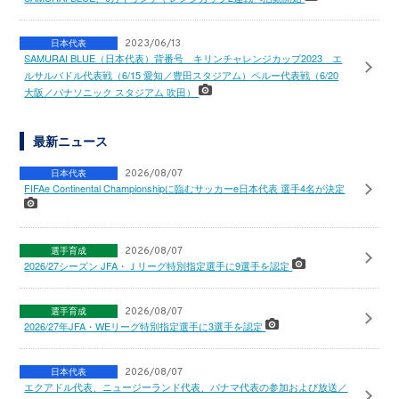
日本代表
2023/06/13
SAMURAI BLUE（日本代表）背番号 キリンチャレンジカップ2023 エ
ルサルバドル代表戦（6/15 愛知／豊田スタジアム）ペルー代表戦（6/20
大阪／パナソニック スタジアム 吹田）
最新ニュース
日本代表
2026/08/07
FIFAe Continental Championshipに臨むサッカーe日本代表 選手4名が決定
選手育成
2026/08/07
2026/27シーズン JFA・Ｊリーグ特別指定選手に9選手を認定
選手育成
2026/08/07
2026/27年JFA・WEリーグ特別指定選手に3選手を認定
日本代表
2026/08/07
エクアドル代表、ニュージーランド代表、パナマ代表の参加および放送／