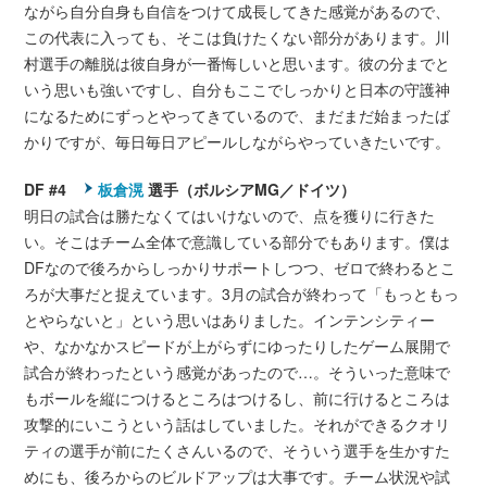
ながら自分自身も自信をつけて成長してきた感覚があるので、
この代表に入っても、そこは負けたくない部分があります。川
村選手の離脱は彼自身が一番悔しいと思います。彼の分までと
いう思いも強いですし、自分もここでしっかりと日本の守護神
になるためにずっとやってきているので、まだまだ始まったば
かりですが、毎日毎日アピールしながらやっていきたいです。
DF #4
板倉滉
選手（ボルシアMG／ドイツ）
明日の試合は勝たなくてはいけないので、点を獲りに行きた
い。そこはチーム全体で意識している部分でもあります。僕は
DFなので後ろからしっかりサポートしつつ、ゼロで終わるとこ
ろが大事だと捉えています。3月の試合が終わって「もっともっ
とやらないと」という思いはありました。インテンシティー
や、なかなかスピードが上がらずにゆったりしたゲーム展開で
試合が終わったという感覚があったので…。そういった意味で
もボールを縦につけるところはつけるし、前に行けるところは
攻撃的にいこうという話はしていました。それができるクオリ
ティの選手が前にたくさんいるので、そういう選手を生かすた
めにも、後ろからのビルドアップは大事です。チーム状況や試