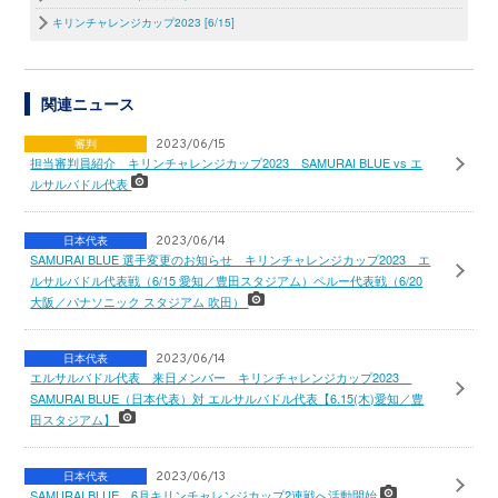
キリンチャレンジカップ2023 [6/15]
関連ニュース
審判
2023/06/15
担当審判員紹介 キリンチャレンジカップ2023 SAMURAI BLUE vs エ
ルサルバドル代表
日本代表
2023/06/14
SAMURAI BLUE 選手変更のお知らせ キリンチャレンジカップ2023 エ
ルサルバドル代表戦（6/15 愛知／豊田スタジアム）ペルー代表戦（6/20
大阪／パナソニック スタジアム 吹田）
日本代表
2023/06/14
エルサルバドル代表 来日メンバー キリンチャレンジカップ2023
SAMURAI BLUE（日本代表）対 エルサルバドル代表【6.15(木)愛知／豊
田スタジアム】
日本代表
2023/06/13
SAMURAI BLUE、6月キリンチャレンジカップ2連戦へ活動開始