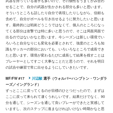
武器を持っている選手も多いので、その個性をうまくかみ合わ
せることで、自分の武器が生かされる部分も多いと思います。
そういうところも話したり自分で表現したりしながら、信頼も
含めて、自分がボールを引き出せるように努力したいと思いま
す。最終的には戦術どうこうではなくて、個人のところになっ
てくる部分は攻撃では特に多いと思うので、そこは局面局面で
出るのではないかなと思います。今シーズンは新しい環境でい
ろいろと自分なりにも変化を必要とされて、強度のところも知
識もサッカーの部分においても、いろいろなところで成長でき
たと思います。環境が変わるたびに成長して結果を残すことは
プレーヤーとしてすごく大事なことだと思うので、それを明日
の試合や練習で常に出せるようにしていきたいです。
MF/FW #17
川辺駿
選手（ウォルバーハンプトン・ワンダラ
ーズ／イングランド）
ずっとここに戻ってくるのが目標のひとつだったので、まずは
ここに戻って来られて凄くうれしいです。結果だけでなく、90
分を通して、シーズンを通して良いプレーができたと実感して
いますし、次のステップに進まなければいけない時期かなと思