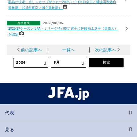
配信が決定 キリンカップサッカー2026（10.1＠神奈川／横浜国際総合
競技場、10.5＠東京／国立競技場）
選手育成
2026/08/06
2026/27シーズン JFA・Ｊリーグ特別指定選手に佐藤柚太選手（専修大）
を認定
前の記事へ
│
一覧へ
│
次の記事へ
代表
見る