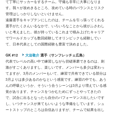
て丁寧にサッカーをするチーム。守備も非常に大事になりま
す。我々が攻めきるところ、攻めている時のバランスとリスク
管理はしっかりしないといけません。
遠藤選手をキャプテンにしたのは、チームを引っ張ってくれる
選手がたくさんいるなかで、いろいろなことから彼がふさわし
いと考えました。彼が持っているこれまで積み上げたキャリア
でワールドカップも数回経験してオリンピックも経験してい
て、日本代表としての国際経験も豊富で決めました。
GK #12
大迫敬介
選手（サンフレッチェ広島）
代表でレベルの高い中で練習しながら切磋琢磨できるのは、刺
激がすごくありますし、楽しいです。メンバーも多少は変わっ
てますが、3月のメンバーもいて、練習で共有できている部分は
3月よりは多少あるのかなという感覚です。練習の中でも、あう
んの呼吸というか、そういう合うシーンは3月より増えている感
覚があります。チャンスをつかむためにずっとやってきたの
で、試合に出るとなったら自分のパフォーマンス出したいです
し、いつチャンスが来てもいいような準備をしています。シュ
ートストップのところは自信ありますが、チームで結果を出し