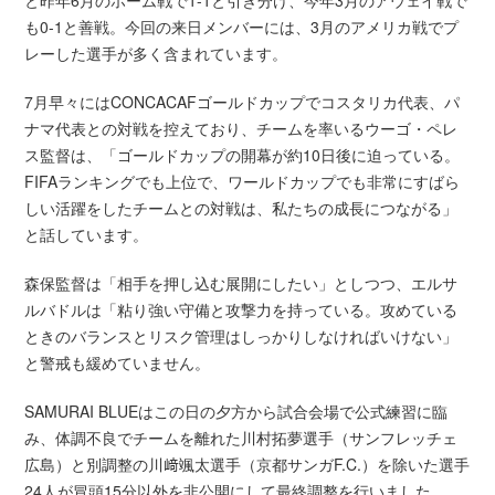
も0-1と善戦。今回の来日メンバーには、3月のアメリカ戦でプ
レーした選手が多く含まれています。
7月早々にはCONCACAFゴールドカップでコスタリカ代表、パ
ナマ代表との対戦を控えており、チームを率いるウーゴ・ペレ
ス監督は、「ゴールドカップの開幕が約10日後に迫っている。
FIFAランキングでも上位で、ワールドカップでも非常にすばら
しい活躍をしたチームとの対戦は、私たちの成長につながる」
と話しています。
森保監督は「相手を押し込む展開にしたい」としつつ、エルサ
ルバドルは「粘り強い守備と攻撃力を持っている。攻めている
ときのバランスとリスク管理はしっかりしなければいけない」
と警戒も緩めていません。
SAMURAI BLUEはこの日の夕方から試合会場で公式練習に臨
み、体調不良でチームを離れた川村拓夢選手（サンフレッチェ
広島）と別調整の川﨑颯太選手（京都サンガF.C.）を除いた選手
24人が冒頭15分以外を非公開にして最終調整を行いました。