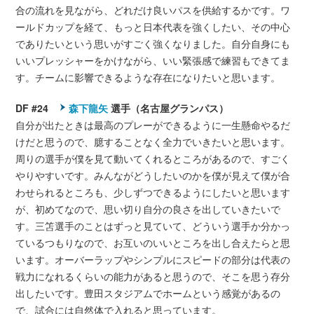
合の流れを見ながら、どれだけ良いパスを供給するかです。ワ
ールドカップを経て、もっと日本代表を強くしたい、その中心
でありたいという思いがすごく強くなりました。自分自身にも
いいプレッシャーをかけながら、いい緊張感で練習もできてま
す。チームに影響できるような存在になりたいと思います。
DF #24
森下龍矢
選手（名古屋グランパス）
自分が出たときは最高のプレーができるように一生懸命やるだ
けだと思うので、臆することなく全力でいきたいと思います。
周りの選手が僕を見て動いてくれるところがあるので、すごく
やりやすいです。みんながどうしたいのかを僕が見えて僕が合
わせられるところも、少しずつできるようにしたいと思います
が、初めてなので、思い切り自分の良さを出していきたいで
す。三笘選手のことはずっと見ていて、どういう選手か分かっ
ているつもりなので、お互いのいいところを出し合えたらと思
います。オーバーラップやシンプルにスピードの部分は代表の
戦力になれるくらいの能力があると思うので、そこを思う存分
出したいです。豊田スタジアムでホームという感覚があるの
で、試合には自然体で入れると思っています。