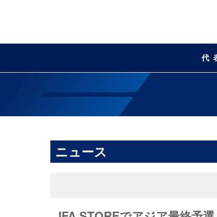
代
ニュース
JFA STOREでアジア最終