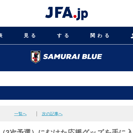
表
見る
する
関わる
一覧へ
│
次の記事へ
予選（3次予選）にむけた応援グッズを手に