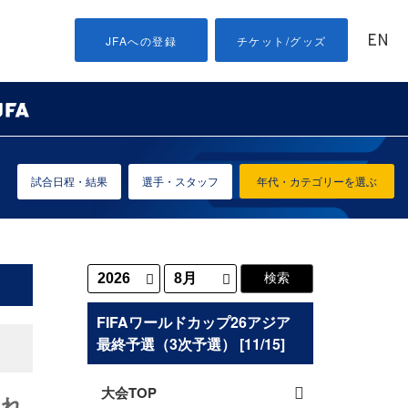
EN
JFAへの登録
チケット/グッズ
試合日程・結果
選手・スタッフ
年代・カテゴリーを選ぶ
FIFAワールドカップ26アジア
最終予選（3次予選） [11/15]
大会TOP
入れ