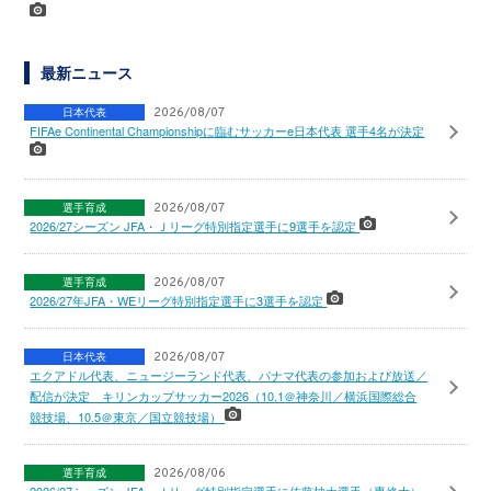
最新ニュース
日本代表
2026/08/07
FIFAe Continental Championshipに臨むサッカーe日本代表 選手4名が決定
選手育成
2026/08/07
2026/27シーズン JFA・Ｊリーグ特別指定選手に9選手を認定
選手育成
2026/08/07
2026/27年JFA・WEリーグ特別指定選手に3選手を認定
日本代表
2026/08/07
エクアドル代表、ニュージーランド代表、パナマ代表の参加および放送／
配信が決定 キリンカップサッカー2026（10.1＠神奈川／横浜国際総合
競技場、10.5＠東京／国立競技場）
選手育成
2026/08/06