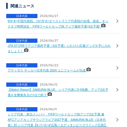
関連ニュース
日本代表
2024/06/27
9/5(木)中国代表戦、10/15(火)オーストラリア代表戦の会場、放送、キッ
クオフ時間決定 FIFAワールドカップ26 アジア最終予選(3次予選)
日本代表
2024/06/27
JFA STOREでアジア最終予選（3次予選）にむけた応援グッズを手に入れ
ましょう！
日本代表
2024/06/22
アディダス サッカー日本代表 2024 ユニフォームが完成
日本代表
2024/06/12
【Match Report】SAMURAI BLUE、シリア代表に5-0快勝、アジア2次予
選を全勝無失点の1位で終了
日本代表
2024/06/11
シリア代表 来日メンバー FIFAワールドカップ26アジア2次予選 兼
AFCアジアカップサウジアラビア2027予選 SAMURAI BLUE（日本代
表）対 シリア代表【6.11(火)＠広島／エディオンピースウイング広島】