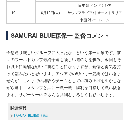
日本
対 インドネシア
10
6月10日(火)
サウジアラビア 対 オーストラリア
中国 対 バーレーン
SAMURAI BLUE森保一 監督コメント
予想通り厳しいグループに入ったな、という第一印象です。前
回のワールドカップ最終予選も険しい道のりを歩み、今回もそ
れ以上に過酷な戦いに挑むことになりますが、覚悟と勇気を持
って臨みたいと思います。アジアでの戦いは一筋縄ではいきま
せんが、これまでの経験やチームとしての積み上げを生かしな
がら選手、スタッフと共に一戦一戦、勝利を目指して戦い抜き
ます。サポーターの皆さんも共闘をよろしくお願いします。
関連情報
SAMURAI BLUE(日本代表)