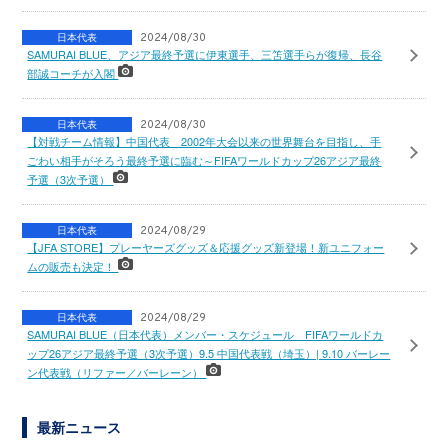
日本代表
2024/08/30
SAMURAI BLUE、アジア最終予選に伊東選手、三笘選手らが復帰、長谷
部誠コーチが入閣
日本代表
2024/08/30
【対戦チーム情報】中国代表 2002年大会以来の世界舞台を目指し、手
ごわい相手がそろう最終予選に臨む～FIFAワールドカップ26アジア最終
予選（3次予選）
日本代表
2024/08/29
【JFA STORE】プレーヤーズグッズ＆応援グッズ新登場！新ユニフォー
ムの販売も決定！
日本代表
2024/08/29
SAMURAI BLUE（日本代表）メンバー・スケジュール FIFAワールドカ
ップ26アジア最終予選（3次予選）9.5 中国代表戦（埼玉）| 9.10 バーレー
ン代表戦（リファー／バーレーン）
最新ニュース