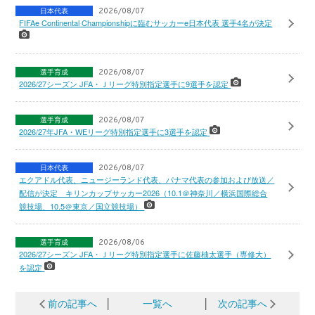
日本代表
2026/08/07
FIFAe Continental Championshipに臨むサッカーe日本代表 選手4名が決定
選手育成
2026/08/07
2026/27シーズン JFA・Ｊリーグ特別指定選手に9選手を認定
選手育成
2026/08/07
2026/27年JFA・WEリーグ特別指定選手に3選手を認定
日本代表
2026/08/07
エクアドル代表、ニュージーランド代表、パナマ代表の参加および放送／
配信が決定 キリンカップサッカー2026（10.1＠神奈川／横浜国際総合
競技場、10.5＠東京／国立競技場）
選手育成
2026/08/06
2026/27シーズン JFA・Ｊリーグ特別指定選手に佐藤柚太選手（専修大）
を認定
前の記事へ
│
一覧へ
│
次の記事へ