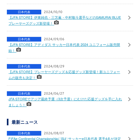
日本代表
2024/10/10
【JFA STORE】伊東純也・三笘薫・中村敬斗選手などのSAMURAI BLUE
プレーヤーズグッズ新登場！
日本代表
2024/09/06
【JFA STORE】アディダス サッカー日本代表 2024 ユニフォーム販売開
始！
日本代表
2024/08/29
【JFA STORE】プレーヤーズグッズ＆応援グッズ新登場！新ユニフォー
ムの販売も決定！
日本代表
2024/06/27
JFA STOREでアジア最終予選（3次予選）にむけた応援グッズを手に入れ
ましょう！
最新ニュース
日本代表
2026/08/07
FIFAe Continental Championshipに臨むサッカーe日本代表 選手4名が決定