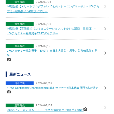
選手育成
2021/07/28
16期生⑩【エリートプログラムU-13とのトレーニングマッチ】～JFAアカ
デミー福島男子EASTダイアリー
選手育成
2021/07/28
16期生⑨【言語技術（コミュニケーションスキル）の講義 三回目】～
JFAアカデミー福島男子EASTダイアリー
選手育成
2021/07/19
JFAアカデミー福島男子（EAST）東日本大震災・原子力災害伝承館を見
学
最新ニュース
日本代表
2026/08/07
FIFAe Continental Championshipに臨むサッカーe日本代表 選手4名が決定
選手育成
2026/08/07
2026/27シーズン JFA・Ｊリーグ特別指定選手に9選手を認定