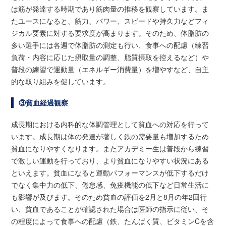
は筋が発達する時期であり筋肉量の推移を観察しています。ま
たユースになると、筋力、パワー、スピードや持久力などフィ
ジカル要素に対する要求度が高まります。そのため、体脂肪の
多い選手には各週で体脂肪の測定も行い、食事への配慮（練習
負荷・内容に応じた摂取量の調整、脂質摂取を控えるなど）や
普段の練習で運動量（エネルギー消費量）を増やすなど、自主
的な取り組みを促しています。
③貧血経過観察
成長期における内科的な体調管理として貧血への対応を行って
います。成長期は体の発達が著しく鉄の需要量も増加するため
貧血になりやすくなります。またアカデミー生は普段から練習
で激しい運動を行っており、より貧血になりやすい状況にある
といえます。貧血になると運動パフォーマンスが低下するだけ
でなく集中力の低下、倦怠感、免疫機能の低下など日常生活に
も影響が及びます。そのため貧血の評価を2月と8月の年2回行
い、貧血であることが確認された場合は医師の指示に従い、そ
の程度によって食事への配慮（鉄、たんぱく質、ビタミンCを含