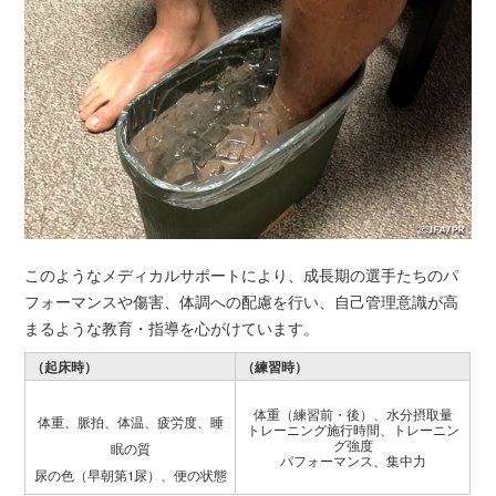
このようなメディカルサポートにより、成長期の選手たちのパ
フォーマンスや傷害、体調への配慮を行い、自己管理意識が高
まるような教育・指導を心がけています。
（起床時）
（練習時）
体重（練習前・後）、水分摂取量
体重、脈拍、体温、疲労度、睡
トレーニング施行時間、トレーニン
グ強度
眠の質
パフォーマンス、集中力
尿の色（早朝第1尿）、便の状態