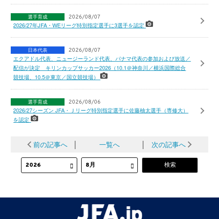
選手育成
2026/08/07
2026/27年JFA・WEリーグ特別指定選手に3選手を認定
日本代表
2026/08/07
エクアドル代表、ニュージーランド代表、パナマ代表の参加および放送／
配信が決定 キリンカップサッカー2026（10.1＠神奈川／横浜国際総合
競技場、10.5＠東京／国立競技場）
選手育成
2026/08/06
2026/27シーズン JFA・Ｊリーグ特別指定選手に佐藤柚太選手（専修大）
を認定
前の記事へ
│
一覧へ
│
次の記事へ