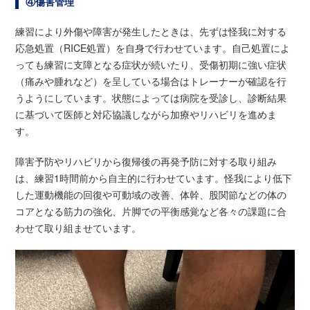
④傷害管理
練習により外傷や障害が発生したときは、先ずは怪我に対する
応急処置（RICE処置）を自身で行わせています。自己処置によ
っても練習に支障となる症状が続いたり、受傷初期に強い症状
（痛みや腫れなど）を呈している場合はトレーナーが確認を行
うようにしています。状態によっては病院を受診し、診断結果
に基づいて医師と対応協議しながら加療やリハビリを進めま
す。
障害予防やリハビリから復帰後の再発予防に対する取り組み
は、練習1時間前から自主的に行わせています。怪我により低下
した運動機能の回復や可動域の改善、体幹、股関節などの体の
コアとなる筋力の強化、片脚での平衡感覚など各々の課題に合
わせて取り組ませています。