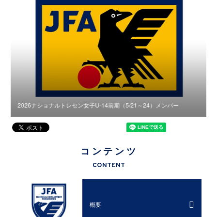
2026ナショナルトレセン女子U-14前期（5/21～24）メンバー
2
コンテンツ
CONTENT
概要