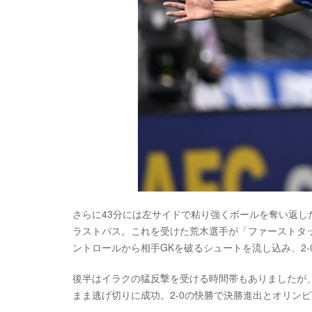
さらに43分には左サイドで粘り強くボールを奪い返
ラストパス。これを受けた荒木選手が「ファーストタ
ントロールから相手GKを破るシュートを流し込み、2-
後半はイラクの猛反撃を受ける時間帯もありましたが
まま逃げ切りに成功。2-0の快勝で決勝進出とオリン