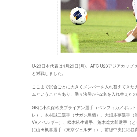
U-23日本代表は4月29日(月)、AFC U23アジアカップ カタ
と対戦しました。
ここまで試合ごとに大きくメンバーを入れ替えてきた
ムということもあり、準々決勝から2名を入れ替えた
GKに小久保玲央ブライアン選手（ベンフィカ／ポルト
レ）、木村誠二選手（サガン鳥栖）、大畑歩夢選手（
VV／ベルギー）、松木玖生選手、荒木遼太郎選手（と
に山田楓喜選手（東京ヴェルディ）、前線中央に細谷