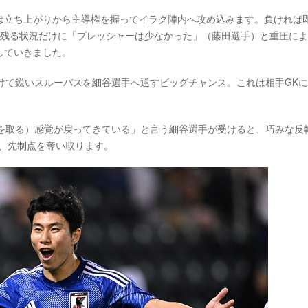
は立ち上がりから主導権を握ってイラク陣内へ攻め込みます。負ければ
も残る状況だけに「プレッシャーは少なかった」（藤田選手）と重圧に
していきました。
けて鋭いスルーパスを細谷選手へ通すビッグチャンス。これは相手GK
点を取る）感覚が戻ってきている」と言う細谷選手が受けると、巧みな反
、先制点を奪い取ります。