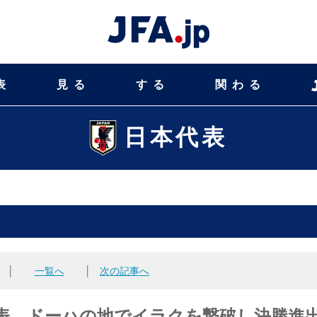
表
見る
する
関わる
日本代表
│
一覧へ
│
次の記事へ
23日本代表、ドーハの地でイラクを撃破し決勝進