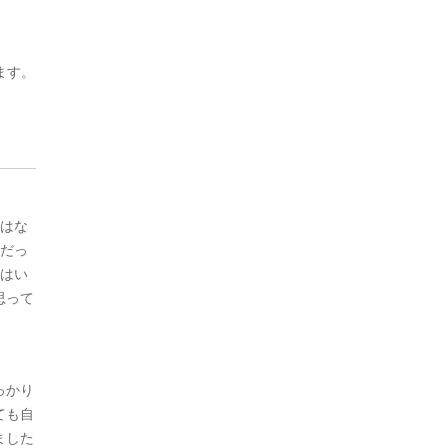
ます。
ではな
合だっ
話はい
思って
っかり
ても自
ました