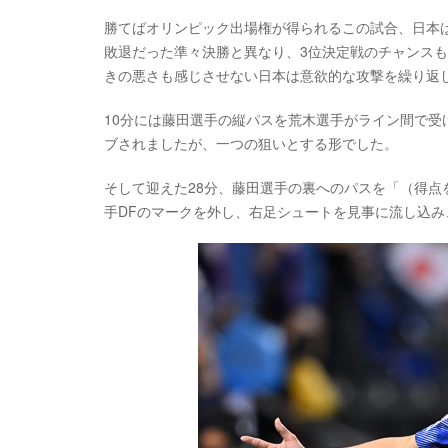
勝てばオリンピック出場権が得られるこの試合、日本
敗退だった準々決勝と異なり、3位決定戦のチャンス
きの悪さも感じさせない日本は意欲的な攻撃を繰り返
10分には藤田選手の縦パスを荒木選手がライン間で受
ブされましたが、一つの狙いとする形でした。
そして迎えた28分、藤田選手の裏へのパスを「（得
手DFのマークを外し、右足シュートを見事に流し込み