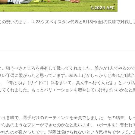
勢いのまま、U-23ウズベキスタン代表と5月3日(金)の決勝で対戦し
と、狙うべきところを共有して戦ってくれました。誰かが1人でやるの
良い守備に繋がったと思っています。積み上げがしっかりと表れた1試
ど、「俺たちは（サイドに）餌をまいて、真ん中へ行くんだよ」という
してくれました。もっとバリエーションを増やしていければいいかなと
いう意味で、選手だけのミーティングを全員でしました。その結果、し
からあのようなプレーができたのかなと思います。（ボールを）奪われ
やれたのが良かったです。球際は負けられないという気持ちでやってい