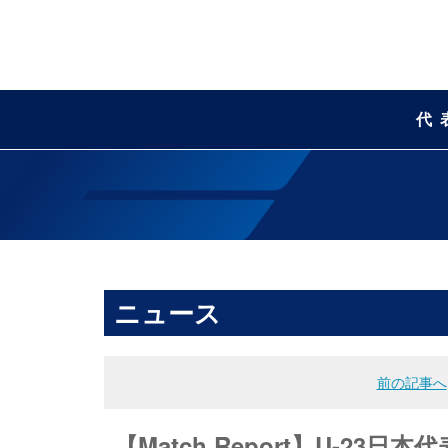
代
ニュース
前の記事へ
【Match Report】U-