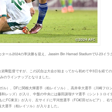
ール2024の準決勝を迎え、Jassim Bin Hamad StadiumでU-23イ
大岩剛監督ですが、この試合は大会が始まってから初めて中3日を経て
のみのラインナップとなりました。
ガル）、DFに関根大輝選手（柏レイソル）、高井幸大選手（川崎フロ
浦和レッズ）が入り、中盤の中央には藤田譲瑠チマ選手（シントトロイ
もにFC東京）が入り、左サイドに平河悠選手（FC町田ゼルビア）、右
真大選手（柏レイソル）が入りました。