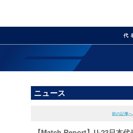
代
ニュース
前の記事へ
【Match Report】U-