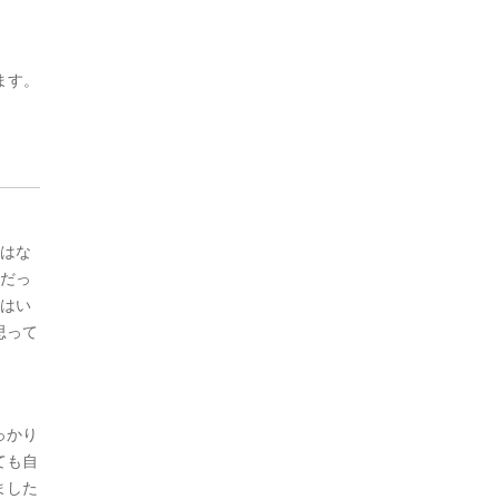
ます。
ではな
合だっ
話はい
思って
っかり
ても自
ました