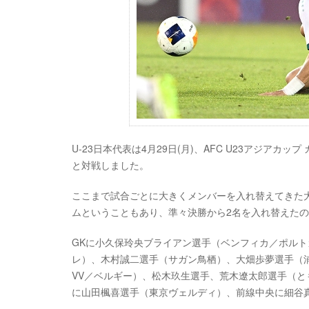
U-23日本代表は4月29日(月)、AFC U23アジアカップ カタ
と対戦しました。
ここまで試合ごとに大きくメンバーを入れ替えてきた
ムということもあり、準々決勝から2名を入れ替えた
GKに小久保玲央ブライアン選手（ベンフィカ／ポルト
レ）、木村誠二選手（サガン鳥栖）、大畑歩夢選手（
VV／ベルギー）、松木玖生選手、荒木遼太郎選手（と
に山田楓喜選手（東京ヴェルディ）、前線中央に細谷