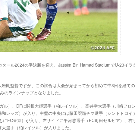
ール2024の準決勝を迎え、Jassim Bin Hamad StadiumでU-23イ
大岩剛監督ですが、この試合は大会が始まってから初めて中3日を経て
のみのラインナップとなりました。
ガル）、DFに関根大輝選手（柏レイソル）、高井幸大選手（川崎フロ
浦和レッズ）が入り、中盤の中央には藤田譲瑠チマ選手（シントトロイ
もにFC東京）が入り、左サイドに平河悠選手（FC町田ゼルビア）、右
真大選手（柏レイソル）が入りました。