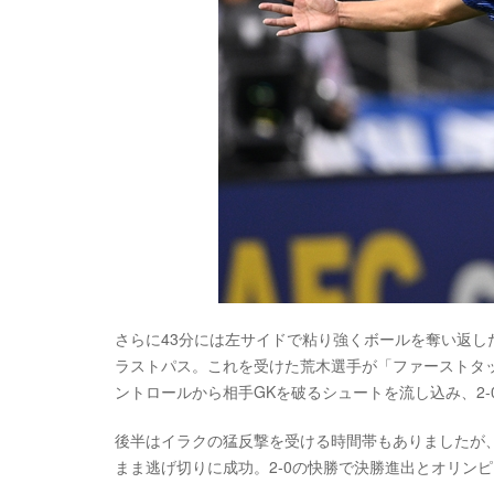
さらに43分には左サイドで粘り強くボールを奪い返
ラストパス。これを受けた荒木選手が「ファーストタ
ントロールから相手GKを破るシュートを流し込み、2-
後半はイラクの猛反撃を受ける時間帯もありましたが
まま逃げ切りに成功。2-0の快勝で決勝進出とオリン