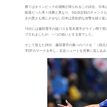
勝てばオリンピック出場権が得られるこの試合、日本
敗退だった準々決勝と異なり、3位決定戦のチャンス
きの悪さも感じさせない日本は意欲的な攻撃を繰り返
10分には藤田選手の縦パスを荒木選手がライン間で受
ブされましたが、一つの狙いとする形でした。
そして迎えた28分、藤田選手の裏へのパスを「（得
手DFのマークを外し、右足シュートを見事に流し込み