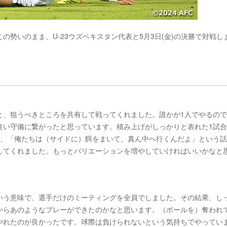
勢いのまま、U-23ウズベキスタン代表と5月3日(金)の決勝で対戦し
と、狙うべきところを共有して戦ってくれました。誰かが1人でやるの
良い守備に繋がったと思っています。積み上げがしっかりと表れた1試
ど、「俺たちは（サイドに）餌をまいて、真ん中へ行くんだよ」という
してくれました。もっとバリエーションを増やしていければいいかなと
いう意味で、選手だけのミーティングを全員でしました。その結果、し
からあのようなプレーができたのかなと思います。（ボールを）奪われ
やれたのが良かったです。球際は負けられないという気持ちでやってい