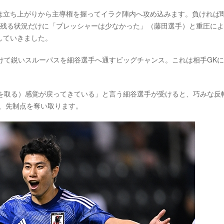
は立ち上がりから主導権を握ってイラク陣内へ攻め込みます。負ければ
も残る状況だけに「プレッシャーは少なかった」（藤田選手）と重圧に
していきました。
けて鋭いスルーパスを細谷選手へ通すビッグチャンス。これは相手GK
点を取る）感覚が戻ってきている」と言う細谷選手が受けると、巧みな反
、先制点を奪い取ります。