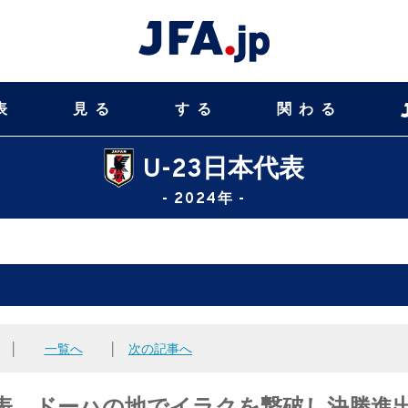
表
見る
する
関わる
U-23日本代表
- 2024年 -
│
一覧へ
│
次の記事へ
23日本代表、ドーハの地でイラクを撃破し決勝進