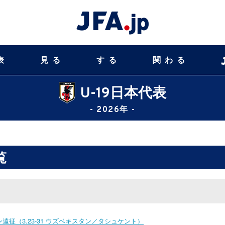
表
見る
する
関わる
U-19日本代表
- 2026年 -
覧
遠征（3.23-31 ウズベキスタン／タシュケント）