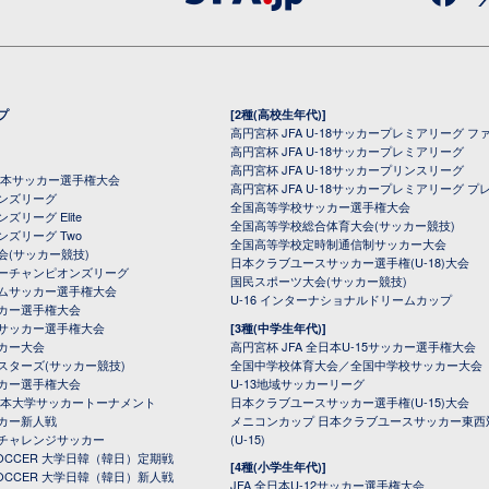
プ
[2種(高校生年代)]
高円宮杯 JFA U-18サッカープレミアリーグ フ
高円宮杯 JFA U-18サッカープレミアリーグ
高円宮杯 JFA U-18サッカープリンスリーグ
全日本サッカー選手権大会
高円宮杯 JFA U-18サッカープレミアリーグ プ
オンズリーグ
全国高等学校サッカー選手権大会
ズリーグ Elite
全国高等学校総合体育大会(サッカー競技)
ンズリーグ Two
全国高等学校定時制通信制サッカー大会
会(サッカー競技)
日本クラブユースサッカー選手権(U-18)大会
ーチャンピオンズリーグ
国民スポーツ大会(サッカー競技)
ムサッカー選手権大会
U-16 インターナショナルドリームカップ
カー選手権大会
サッカー選手権大会
[3種(中学生年代)]
カー大会
高円宮杯 JFA 全日本U-15サッカー選手権大会
スターズ(サッカー競技)
全国中学校体育大会／全国中学校サッカー大会
カー選手権大会
U-13地域サッカーリーグ
日本大学サッカートーナメント
日本クラブユースサッカー選手権(U-15)大会
カー新人戦
メニコンカップ 日本クラブユースサッカー東西
チャレンジサッカー
(U-15)
 SOCCER 大学日韓（韓日）定期戦
[4種(小学生年代)]
 SOCCER 大学日韓（韓日）新人戦
JFA 全日本U-12サッカー選手権大会