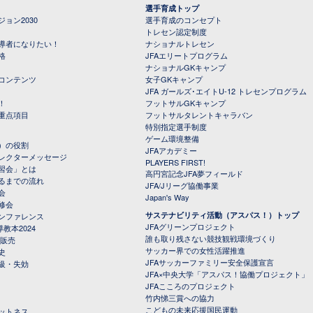
選手育成トップ
ョン2030
選手育成のコンセプト
トレセン認定制度
導者になりたい！
ナショナルトレセン
格
JFAエリートプログラム
ナショナルGKキャンプ
コンテンツ
女子GKキャンプ
JFA ガールズ･エイトU-12 トレセンプログラム
！
フットサルGKキャンプ
重点項目
フットサルタレントキャラバン
特別指定選手制度
ゲーム環境整備
）の役割
JFAアカデミー
レクターメッセージ
PLAYERS FIRST!
習会」とは
高円宮記念JFA夢フィールド
るまでの流れ
JFA/Jリーグ協働事業
会
Japan's Way
修会
サステナビリティ活動（アスパス！）トップ
ンファレンス
JFAグリーンプロジェクト
教本2024
誰も取り残さない競技観戦環境づくり
 販売
サッカー界での女性活躍推進
史
JFAサッカーファミリー安全保護宣言
級・失効
JFA×中央大学「アスパス！協働プロジェクト」
JFAこころのプロジェクト
竹内悌三賞への協力
こどもの未来応援国民運動
ットネス