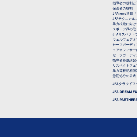
指導者の役割と
保護者の役割
JFAnews連
JFAテクニカ
暴力根絶に向け
スポーツ界の取
JFAリスペク
ウェルフェアオ
セーフガーディ
ェアオフィサー
セーフガーディ
指導者養成講習
リスペクトフェ
暴力等根絶相談
懲罰処分の公表
JFAクラウド
JFA DREAM F
JFA PARTNERS