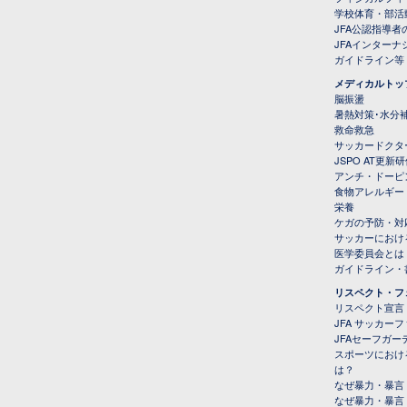
学校体育・部活
JFA公認指導者
JFAインター
ガイドライン等
メディカルトッ
脳振盪
暑熱対策･水分
救命救急
サッカードクタ
JSPO AT更新
アンチ・ドーピ
食物アレルギー
栄養
ケガの予防・対
サッカーにおけ
医学委員会とは
ガイドライン・書
リスペクト・フ
リスペクト宣言
JFA サッカー
JFAセーフガ
スポーツにおけ
は？
なぜ暴力・暴言
なぜ暴力・暴言