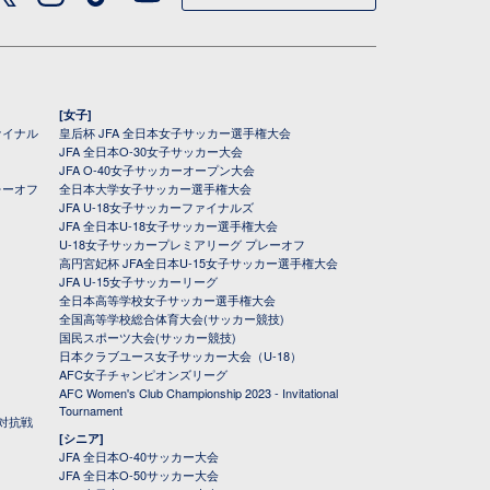
[女子]
ァイナル
皇后杯 JFA 全日本女子サッカー選手権大会
JFA 全日本O-30女子サッカー大会
JFA O-40女子サッカーオープン大会
レーオフ
全日本大学女子サッカー選手権大会
JFA U-18女子サッカーファイナルズ
JFA 全日本U-18女子サッカー選手権大会
U-18女子サッカープレミアリーグ プレーオフ
高円宮妃杯 JFA全日本U-15女子サッカー選手権大会
JFA U-15女子サッカーリーグ
全日本高等学校女子サッカー選手権大会
全国高等学校総合体育大会(サッカー競技)
国民スポーツ大会(サッカー競技)
日本クラブユース女子サッカー大会（U-18）
AFC女子チャンピオンズリーグ
AFC Women's Club Championship 2023 - Invitational
Tournament
対抗戦
[シニア]
JFA 全日本O-40サッカー大会
JFA 全日本O-50サッカー大会