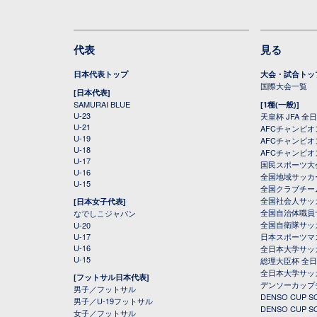
代表
見る
日本代表トップ
大会・試合トッ
国際大会一覧
[日本代表]
SAMURAI BLUE
[1種(一般)]
U-23
天皇杯 JFA 
U-21
AFCチャンピ
U-19
AFCチャンピオン
U-18
AFCチャンピオ
U-17
国民スポーツ大
U-16
全国地域サッカ
U-15
全国クラブチー
全国社会人サッ
[日本女子代表]
全国自治体職員
なでしこジャパン
全国自衛隊サッ
U-20
U-17
日本スポーツマ
U-16
全日本大学サッ
U-15
総理大臣杯 全
全日本大学サッ
[フットサル日本代表]
デンソーカップ
男子／フットサル
DENSO CUP
男子／U-19フットサル
DENSO CUP
女子／フットサル