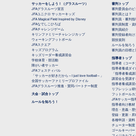
サッカーをしよう！（グラスルーツ）
審判トップ
JFAグラスルーツ宣言
審判委員会のビジ
JFAユニクロ サッカーキッズ
審判員とは？
JFA Magical Field Inspired by Disney
審判員・審判指
JFAなでしこひろば
審判員制度・資
JFAチャレンジゲーム
審判員紹介
キリンファミリーチャレンジカップ
審判登録者向け
ウォーキングフットボール
競技規則
JFAスクエア
ルールを知ろう
キッズプログラム
審判員の目標と
キッズリーダー養成講習会
指導者トップ
学校体育・部活動
指導者（コーチ
障がい者サッカー
指導者養成ダイ
JFAフェスティバル
「指導者養成講
「サッカーが好きだから～I just love football～」
講習会を受講す
全国サッカーファミリープロファイル
指導者養成講習
JFAグラスルーツ推進・賛同パートナー制度
リフレッシュ研
大会・試合トップ
フットボールカ
JFAサッカー指導
ルールを知ろう！
指導者向け教材
理念・意義・歴
登録・更新・昇
各種申請・資料
チューター制度
ゴールキーパー
フィジカルフィ