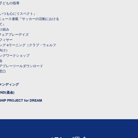
子どもの指導
載『いつも心にリスペクト』
ルニュース連載『サッカーの活動における
て』
り組み
トフェアプレーデイズ
フィサー
ング eラーニング（クラブ・ウェルフ
向け）
ングワークショップ
会
アプレーツールダウンロード
窓口
ファンディング
UND(基金)
HIP PROJECT for DREAM