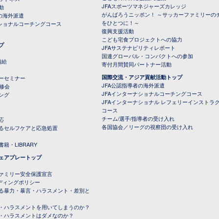
JFAスポーツマネジャーズカレッジ
動
がんばろうニッポン！ ～サッカーファミリーの
の海外派遣
をひとつに！～
ナショナルコーチングコース
復興支援活動
こども宅食プロジェクトへの協力
プ
JFAサステナビリティレポート
（PDFファイル）
国連グローバル・コンパクトへの参加
補給
寄付月間賛同パートナー活動
国際交流・アジア貢献活動トップ
ーセミナー
JFA公認指導者の海外派遣
研修会
JFAインターナショナルコーチングコース
ング
JFAインターナショナル レフェリーインストラ
コース
チーム/選手/指導者の受け入れ
応
各国協会／リーグの視察団の受け入れ
るセルフケアと応急処置
籍・LIBRARY
ェアプレートップ
ファミリー安全保護宣言
ーディングポリシー
る暴力・暴言・ハラスメント・差別と
・ハラスメントを用いてしまうのか？
・ハラスメントはダメなのか？