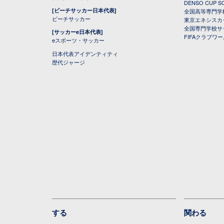
DENSO CUP
[ビーチサッカー日本代表]
全国高等専門学
ビーチサッカー
東京エネシスカ
全国専門学校サ
[サッカーe日本代表]
FIFAクラブワ
eスポーツ・サッカー
日本代表アイデンティティ
歴代ジャージ
する
関わる