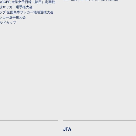
 SOCCER 大学女子日韓（韓日）定期戦
校サッカー選手権大会
ップ 全国高専サッカー地域選抜大会
ッカー選手権大会
ールドカップ
JFA