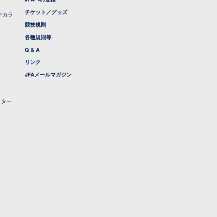
チケット／グッズ
チカラ
競技規則
各種規則等
Q & A
リンク
JFAメールマガジン
クター