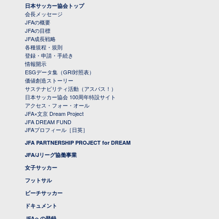
日本サッカー協会トップ
会長メッセージ
JFAの概要
JFAの目標
JFA成長戦略
各種規程・規則
登録・申請・手続き
情報開示
ESGデータ集（GRI対照表）
価値創造ストーリー
サステナビリティ活動（アスパス！）
日本サッカー協会 100周年特設サイト
アクセス・フォー・オール
JFA×文京 Dream Project
JFA DREAM FUND
JFAプロフィール［日英］
JFA PARTNERSHIP PROJECT for DREAM
JFA/Jリーグ協働事業
女子サッカー
フットサル
ビーチサッカー
ドキュメント
JFAへの登録