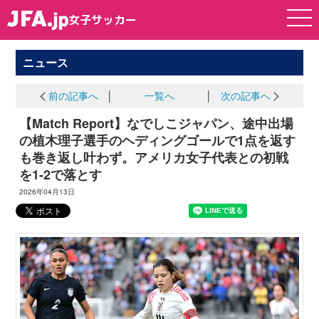
女子サッカー
女子サッカー
ニュース
前の記事へ
│
一覧へ
│
次の記事へ
【Match Report】なでしこジャパン、途中出場
の植木理子選手のヘディングゴールで1点を返す
も巻き返し叶わず。アメリカ女子代表との初戦
を1-2で落とす
2026年04月13日