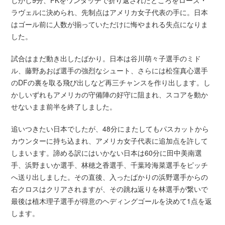
しかし9分、FKをワンタッチで折り返されたところをローズ・
ラヴェルに決められ、先制点はアメリカ女子代表の手に。日本
はゴール前に人数が揃っていただけに悔やまれる失点になりま
した。
試合はまだ動き出したばかり。日本は谷川萌々子選手のミド
ル、藤野あおば選手の強烈なシュート、さらには松窪真心選手
のDFの裏を取る飛び出しなど再三チャンスを作り出します。し
かしいずれもアメリカの守備陣の好守に阻まれ、スコアを動か
せないまま前半を終了しました。
追いつきたい日本でしたが、48分にまたしてもパスカットから
カウンターに持ち込まれ、アメリカ女子代表に追加点を許して
しまいます。諦める訳にはいかない日本は60分に田中美南選
手、浜野まいか選手、林穂之香選手、千葉玲海菜選手をピッチ
へ送り出しました。その直後、入ったばかりの浜野選手からの
右クロスはクリアされますが、その跳ね返りを林選手が繋いで
最後は植木理子選手が得意のヘディングゴールを決めて1点を返
します。