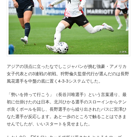
アジアの頂点に立ったなでしこジャパンが挑む強豪・アメリカ
女子代表との3連戦の初戦、狩野倫久監督代行が選んだのは長野
風花選手を中盤の底に置く4-3-3システムでした。
「勢いを持って行こう」（長谷川唯選手）という言葉通り、最
初に仕掛けたのは日本。北川ひかる選手のスローインからテン
ポ良くボールを回し、長野選手から繰り出されたパスに宮澤ひ
なた選手が反応します。あと一歩のところで触ることはできま
せんでしたが、いいスタートを見せました。