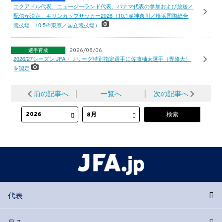
エクアドル代表、ニュージーランド代表、パナマ代表の参加および放送／
配信が決定 キリンカップサッカー2026（10.1＠神奈川／横浜国際総合
競技場、10.5＠東京／国立競技場）
選手育成
2026/08/06
2026/27シーズン JFA・Ｊリーグ特別指定選手に佐藤柚太選手（専修大）
を認定
前の記事へ
│
一覧へ
│
次の記事へ
代表