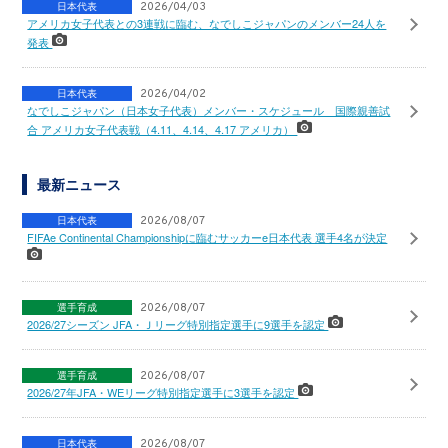
日本代表
2026/04/03
アメリカ女子代表との3連戦に臨む、なでしこジャパンのメンバー24人を
発表
日本代表
2026/04/02
なでしこジャパン（日本女子代表）メンバー・スケジュール 国際親善試
合 アメリカ女子代表戦（4.11、4.14、4.17 アメリカ）
最新ニュース
日本代表
2026/08/07
FIFAe Continental Championshipに臨むサッカーe日本代表 選手4名が決定
選手育成
2026/08/07
2026/27シーズン JFA・Ｊリーグ特別指定選手に9選手を認定
選手育成
2026/08/07
2026/27年JFA・WEリーグ特別指定選手に3選手を認定
日本代表
2026/08/07