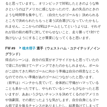
ると思っていますし、オリンピックで対戦したときのような怖
さというのはアメリカに感じなかったので、あの失点のときの
ような時間帯を集中して、（自分たちがゴールを）決められる
ところで決められたらもっと違う試合運びになっていたかもし
れません。ここからの2戦はチームとしてというよりは、それぞ
れが目の前の相手に対してやらせないこと、走り勝って1対1で
負けないようにすることが重要になってくると思います。
FW #9
植木理子
選手（ウェストハム・ユナイテッド／イン
グランド）
得点のシーンは、自分の位置がオフサイドかもと思っていたの
で逆に力が抜けてヘディングできたのかもしれません。ボール
がこぼれてきた時のゴールに向かう準備は自分の得意なところ
なのでそのいい準備があのゴールにつながったと思います。
（前半は）ベンチから見ていて、全体的に守備がハマっている
ことも多かったですし、やられているシーンも少なかったと思
いますが、ああいう少ないチャンスを決めてくるのがアメリカ
や強豪国。その差だったような気がします。自分自身にもゴー
ル前で足を振るチャンスがありましたし、結果負けてしまって