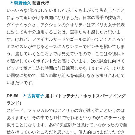
狩野倫久
監督代行
いろいろな想定はしていましたが、立ち上がりで失点したこと
によって追いかける展開になりました。日本の選手の技術力、
ダイナミックさ、アクションのクオリティはアメリカ女子代表
に対しても十分通用することは、選手たちも感じたと思いま
す。けれど、ファイナルサードでゴールに迫っていくところで
ミスやズレが生じると一気にカウンターでピンチを招いてしま
う。崩していくところまでは見えているので、ここは今後我々
が追求していくポイントだと感じています。次の試合に向けて
ピッチで落とし込む時間は前日練習しかありませんが、よりよ
い回復に努めて、我々の取り組みを確認しながら擦り合わせて
いきたいです。
DF #6
古賀塔子
選手（トッテナム・ホットスパー／イング
ランド）
スピード、フィジカルではアメリカの方が速く強いというのは
ありますが、その中でも1対1で守れるというのがこのチームを
救うことになります。あの2失点以外は負けていなかったので自
信を持っていいところだと思います。個人的にはまだまだでき