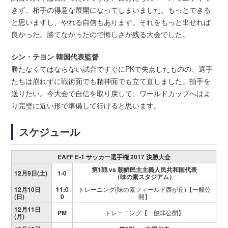
きず、相手の得意な展開になってしまいました。もっとできる
と思いますし、やれる自信もあります。それをもっと出せれば
良かった。勝てなかったので悔しさが残る大会でした。
シン・テヨン 韓国代表監督
勝たなくてはならない試合ですぐにPKで失点したものの、選手
たちは崩れずに戦術面でも精神面でも立て直しました。拍手を
送りたい。今大会で自信を取り戻して、ワールドカップへはよ
り完璧に近い形で準備して行けると思います。
スケジュール
EAFF E-1 サッカー選手権 2017 決勝大会
第1戦 vs 朝鮮民主主義人民共和国代表
12月9日(土)
1-0
（味の素スタジアム）
12月10日
11:0
トレーニング(味の素フィールド西が丘)【一般公
(日)
0
開】
12月11日
PM
トレーニング【一般非公開】
(月)