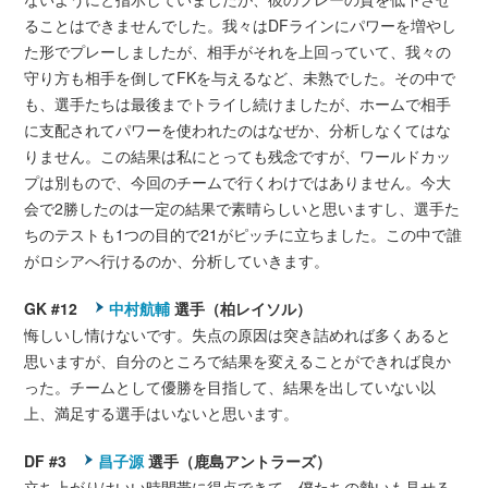
ることはできませんでした。我々はDFラインにパワーを増やし
た形でプレーしましたが、相手がそれを上回っていて、我々の
守り方も相手を倒してFKを与えるなど、未熟でした。その中で
も、選手たちは最後までトライし続けましたが、ホームで相手
に支配されてパワーを使われたのはなぜか、分析しなくてはな
りません。この結果は私にとっても残念ですが、ワールドカッ
プは別もので、今回のチームで行くわけではありません。今大
会で2勝したのは一定の結果で素晴らしいと思いますし、選手た
ちのテストも1つの目的で21がピッチに立ちました。この中で誰
がロシアへ行けるのか、分析していきます。
GK #12
中村航輔
選手（柏レイソル）
悔しいし情けないです。失点の原因は突き詰めれば多くあると
思いますが、自分のところで結果を変えることができれば良か
った。チームとして優勝を目指して、結果を出していない以
上、満足する選手はいないと思います。
DF #3
昌子源
選手（鹿島アントラーズ）
立ち上がりはいい時間帯に得点できて、僕たちの勢いも見せる