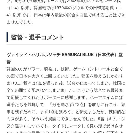
プ。4失点での敗戦はホームでは2003年6月のアルゼンチン戦
（1-4）以来、韓国戦では1979年のソウルでの日韓定期戦（1-
4）以来です。日本は年内最後の試合を白星で終えることはでき
ませんでした。
監督・選手コメント
ヴァイッド・ハリルホジッチ SAMURAI BLUE（日本代表）監
督
韓国の方がパワー、瞬発力、技術、ゲームコントロールと全て
の面で日本を大きく上回っていました。韓国を称えるしかあり
ません。我々は1点を獲った後、試合が止まってしまい、韓国に
全ての面で支配されてしまいました。こういう試合でも最後ま
で応援してくれたサポーターに感謝します。ハーフタイムには
選手たちを鼓舞して、「形を崩さずに2点目を取りに行こう、結
果を残すために、まず1点を獲ろう」と伝えましたが、技術的な
ミスが多く、そういう展開にできませんでした。9番（キム・シ
ヌク選手）についても、タイトにマークして良い形で受けさせ
ないようにと指示していましたが、彼のプレーの質を低下させ