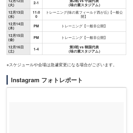
12月12日
第2戦
vs 中国
代表
2-1
(火)
（味の素スタジアム）
12月13日
11:0
トレーニング(味の素フィールド西が丘)【一般公
(水)
0
開】
12月14日
PM
トレーニング【一般非公開】
(木)
12月15日
PM
トレーニング【一般非公開】
(金)
12月16日
第3戦
vs 韓国代表
1-4
(土)
（味の素スタジアム）
※スケジュールや会場は急遽変更になる場合がございます。
Instagram フォトレポート