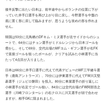
後半反撃に出たい日本は、前半途中からボランチの位置に下が
っていた井手口選手を再び上がり目に戻し、今野選手を中盤の
底に置く形に戻して臨みますが、思うような攻めの形を作れま
せん。
韓国は53分に元鳥栖のDFキム・ミヌ選手が左サイドからのシュ
ートで、64分にはチョン選手がミドルレンジから日本ゴールを
脅かし、そして69分、交代出場のMFヨム・ギフン選手が右FK
で直接ゴールを狙ったボールが、クリアを試みた小林選手に当
たって4点目が入りました。
日本は66分に井手口選手に代えて代表デビューのMF三竿健斗選
手（鹿島アントラーズ）、70分には伊東選手に代えてFW川又堅
碁選手（ジュビロ磐田）を投入。80分に車屋選手の折り返しに
小林選手が右足でゴール狙い、84分には交代出場のFW阿部浩之
選手（川崎フロンターレ）の右クロスに川又選手が頭で合わせ
ますが、相手GKに阻まれました。