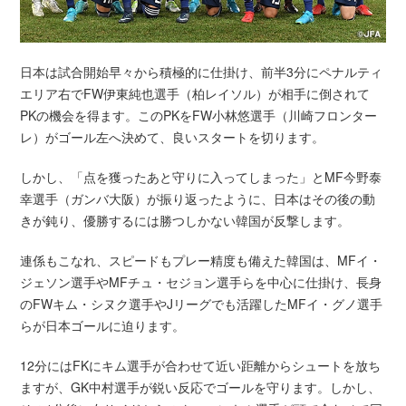
日本は試合開始早々から積極的に仕掛け、前半3分にペナルティ
エリア右でFW伊東純也選手（柏レイソル）が相手に倒されて
PKの機会を得ます。このPKをFW小林悠選手（川崎フロンター
レ）がゴール左へ決めて、良いスタートを切ります。
しかし、「点を獲ったあと守りに入ってしまった」とMF今野泰
幸選手（ガンバ大阪）が振り返ったように、日本はその後の動
きが鈍り、優勝するには勝つしかない韓国が反撃します。
連係もこなれ、スピードもプレー精度も備えた韓国は、MFイ・
ジェソン選手やMFチュ・セジョン選手らを中心に仕掛け、長身
のFWキム・シヌク選手やJリーグでも活躍したMFイ・グノ選手
らが日本ゴールに迫ります。
12分にはFKにキム選手が合わせて近い距離からシュートを放ち
ますが、GK中村選手が鋭い反応でゴールを守ります。しかし、