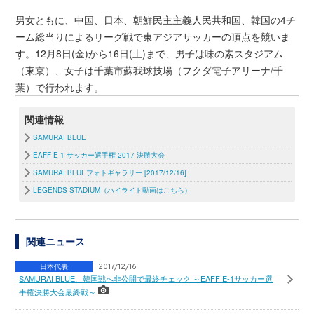
男女ともに、中国、日本、朝鮮民主主義人民共和国、韓国の4チ
ーム総当りによるリーグ戦で東アジアサッカーの頂点を競いま
す。12月8日(金)から16日(土)まで、男子は味の素スタジアム
（東京）、女子は千葉市蘇我球技場（フクダ電子アリーナ/千
葉）で行われます。
関連情報
SAMURAI BLUE
EAFF E-1 サッカー選手権 2017 決勝大会
SAMURAI BLUEフォトギャラリー [2017/12/16]
LEGENDS STADIUM（ハイライト動画はこちら）
関連ニュース
日本代表
2017/12/16
SAMURAI BLUE、韓国戦へ非公開で最終チェック ～EAFF E-1サッカー選
手権決勝大会最終戦～