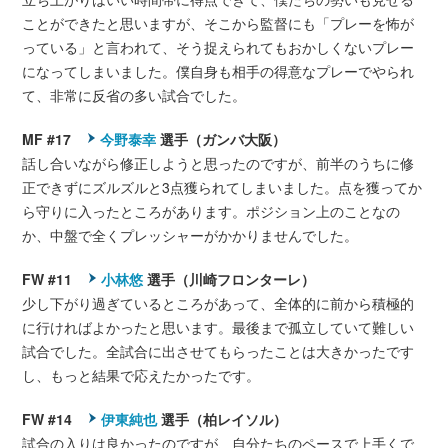
ことができたと思いますが、そこから監督にも「プレーを怖が
っている」と言われて、そう捉えられてもおかしくないプレー
になってしまいました。僕自身も相手の得意なプレーでやられ
て、非常に反省の多い試合でした。
MF #17
今野泰幸
選手（ガンバ大阪）
話し合いながら修正しようと思ったのですが、前半のうちに修
正できずにズルズルと3点獲られてしまいました。点を獲ってか
ら守りに入ったところがあります。ポジション上のことなの
か、中盤で全くプレッシャーがかかりませんでした。
FW #11
小林悠
選手（川崎フロンターレ）
少し下がり過ぎているところがあって、全体的に前から積極的
に行ければよかったと思います。最後まで孤立していて難しい
試合でした。全試合に出させてもらったことは大きかったです
し、もっと結果で応えたかったです。
FW #14
伊東純也
選手（柏レイソル）
試合の入りは良かったのですが、自分たちのペースで上手くで