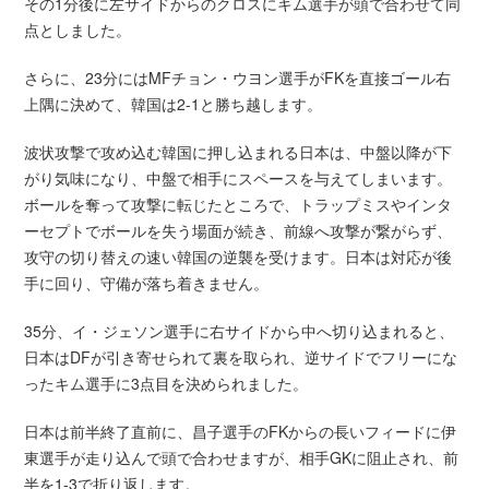
その1分後に左サイドからのクロスにキム選手が頭で合わせて同
点としました。
さらに、23分にはMFチョン・ウヨン選手がFKを直接ゴール右
上隅に決めて、韓国は2-1と勝ち越します。
波状攻撃で攻め込む韓国に押し込まれる日本は、中盤以降が下
がり気味になり、中盤で相手にスペースを与えてしまいます。
ボールを奪って攻撃に転じたところで、トラップミスやインタ
ーセプトでボールを失う場面が続き、前線へ攻撃が繋がらず、
攻守の切り替えの速い韓国の逆襲を受けます。日本は対応が後
手に回り、守備が落ち着きません。
35分、イ・ジェソン選手に右サイドから中へ切り込まれると、
日本はDFが引き寄せられて裏を取られ、逆サイドでフリーにな
ったキム選手に3点目を決められました。
日本は前半終了直前に、昌子選手のFKからの長いフィードに伊
東選手が走り込んで頭で合わせますが、相手GKに阻止され、前
半を1-3で折り返します。