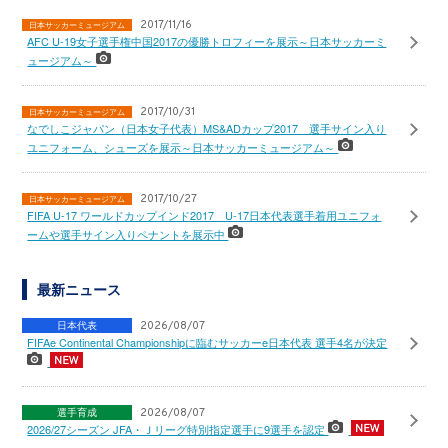
2017/11/16
日本サッカーミュージアム
AFC U-19女子選手権中国2017の優勝トロフィーを展示～日本サッカーミ
ュージアム～
2017/10/31
日本サッカーミュージアム
なでしこジャパン（日本女子代表）MS&ADカップ2017 選手サイン入り
ユニフォーム、シューズを展示～日本サッカーミュージアム～
2017/10/27
日本サッカーミュージアム
FIFA U-17 ワールドカップインド2017 U-17日本代表選手着用ユニフォ
ームや選手サイン入りペナントを展示中
最新ニュース
日本代表
2026/08/07
FIFAe Continental Championshipに臨むサッカーe日本代表 選手4名が決定
選手育成
2026/08/07
2026/27シーズン JFA・Ｊリーグ特別指定選手に9選手を認定