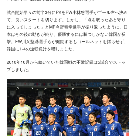
試合開始早々の前半3分にPKをFW小林悠選手がゴール左へ決め
て、良いスタートを切ります。しかし、「点を取ったあと守り
に入ってしまった」とMF今野泰幸選手が振り返ったように、日
本はその後の動きが鈍り、優勝するには勝つしかない韓国が反
撃。FW川又堅碁選手らが健闘するもゴールネットを揺らせず、
韓国に1-4の逆転負けを喫しました。
2010年10月から続いていた韓国戦の不敗記録は5試合でストッ
プしました。