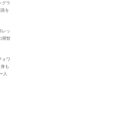
ングラ
判員を
和レッ
の潮智
フォワ
自身も
ー人