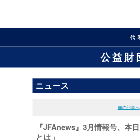
代
公益財
ニュース
前の記事へ
『JFAnews』3月情報号、本
とは」