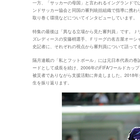
一方、「サッカーの母国」と言われるイングランドで
ンドサッカー協会と同国の審判統括組織で指導に携わり
取り巻く環境などについてインタビューしています。
特集の最後は「異なる立場から見た審判員」です。Ｊ
ズレディースの安藤梢選手、Ｆリーグの名古屋オーシ
史記者に、それぞれの視点から審判員について語って
隔月連載の「私とフットボール」には元日本代表の巻
ードとして成長を続け、2006年のFIFAワールドカ
被災者でありながら支援活動に奔走しました。2018
生を振り返ります。