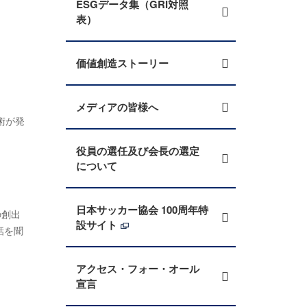
ESGデータ集（GRI対照
表）
価値創造ストーリー
メディアの皆様へ
術が発
役員の選任及び会長の選定
について
。
日本サッカー協会 100周年特
の創出
設サイト
話を聞
アクセス・フォー・オール
宣言