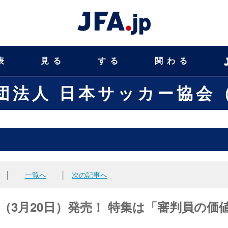
表
見る
する
関わる
団法人 日本サッカー協会（
│
一覧へ
│
次の記事へ
日（3月20日）発売！ 特集は「審判員の価