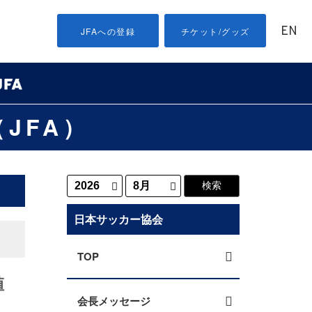
EN
JFAへの登録
チケット/グッズ
JFA）
日本サッカー協会
TOP
値
会長メッセージ