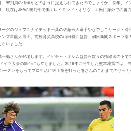
は、審判員の価値がどのように捉えられてきたのでしょうか。長年、イ
、現在はJFAの審判部で働くレイモンド・オリヴィエ氏に海外での審
リーグのジェフユナイテッド千葉の佐藤寿人選手やなでしこリーグ・浦
ャンズ星龍太選手、前橋育英高校の山田耕介監督、朝日新聞スポーツ部
もらいました。
誠一郎さんが登場します。イビチャ・オシム監督ら数々の指導者の下で
ップドイツ大会の舞台にも立ちました。2016年に発生した熊本地震では、
年シーズンをもってプロ生活に終止符を打った巻さんのこれまでのサッカ