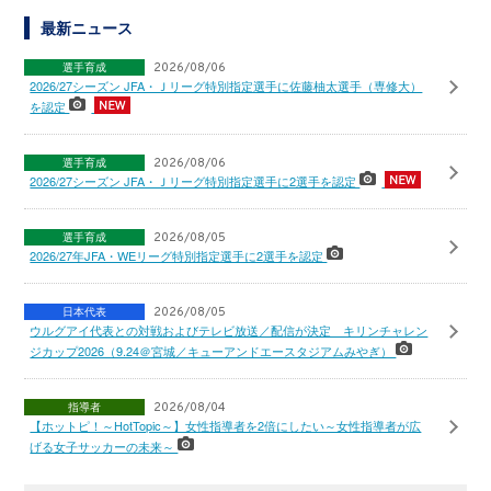
最新ニュース
選手育成
2026/08/06
2026/27シーズン JFA・Ｊリーグ特別指定選手に佐藤柚太選手（専修大）
を認定
選手育成
2026/08/06
2026/27シーズン JFA・Ｊリーグ特別指定選手に2選手を認定
選手育成
2026/08/05
2026/27年JFA・WEリーグ特別指定選手に2選手を認定
日本代表
2026/08/05
ウルグアイ代表との対戦およびテレビ放送／配信が決定 キリンチャレン
ジカップ2026（9.24＠宮城／キューアンドエースタジアムみやぎ）
指導者
2026/08/04
【ホットピ！～HotTopic～】女性指導者を2倍にしたい～女性指導者が広
げる女子サッカーの未来～