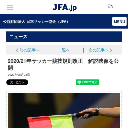
EN
公益財団法人 日本サッカー協会（JFA）
ニュース
前の記事へ
│
一覧へ
│
次の記事へ
2020/21年サッカー競技規則改正 解説映像を公
開
2020年06月05日