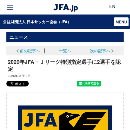
EN
公益財団法人 日本サッカー協会（JFA）
ニュース
前の記事へ
│
一覧へ
│
次の記事へ
2026年JFA・Ｊリーグ特別指定選手に2選手を認
定
2026年03月19日