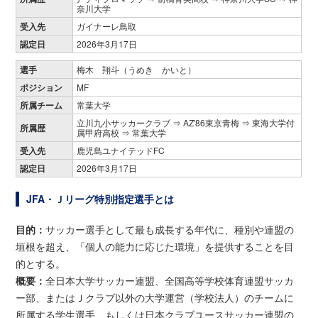
奈川大学
受入先
ガイナーレ鳥取
認定日
2026年3月17日
選手
梅木 翔斗（うめき かいと）
ポジション
MF
所属チーム
常葉大学
立川九小サッカークラブ ⇒ AZ'86東京青梅 ⇒ 東海大学付
所属歴
属甲府高校 ⇒ 常葉大学
受入先
鹿児島ユナイテッドFC
認定日
2026年3月17日
JFA・Ｊリーグ特別指定選手とは
目的：
サッカー選手として最も成長する年代に、種別や連盟の
垣根を超え、「個人の能力に応じた環境」を提供することを目
的とする。
概要：
全日本大学サッカー連盟、全国高等学校体育連盟サッカ
ー部、またはＪクラブ以外の大学運営（学校法人）のチームに
所属する学生選手、もしくは日本クラブユースサッカー連盟の