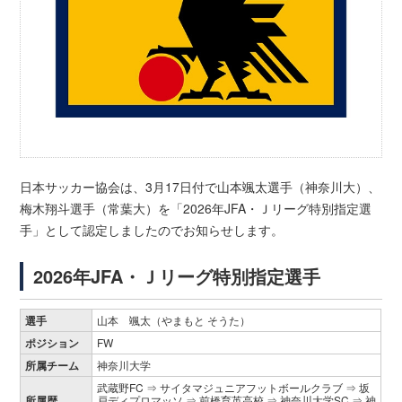
日本サッカー協会は、3月17日付で山本颯太選手（神奈川大）、
梅木翔斗選手（常葉大）を「2026年JFA・Ｊリーグ特別指定選
手」として認定しましたのでお知らせします。
2026年JFA・Ｊリーグ特別指定選手
選手
山本 颯太（やまもと そうた）
ポジション
FW
所属チーム
神奈川大学
武蔵野FC ⇒ サイタマジュニアフットボールクラブ ⇒ 坂
所属歴
戸ディプロマッソ ⇒ 前橋育英高校 ⇒ 神奈川大学SC ⇒ 神