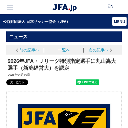
EN
公益財団法人 日本サッカー協会（JFA）
ニュース
前の記事へ
│
一覧へ
│
次の記事へ
2026年JFA・Ｊリーグ特別指定選手に丸山嵩大
選手（新潟経営大）を認定
2026年04月10日