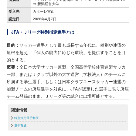
⇒ 新潟経営大学
受入先
カターレ富山
認定日
2026年4月7日
JFA・Ｊリーグ特別指定選手とは
目的：
サッカー選手として最も成長する年代に、種別や連盟の
垣根を超え、「個人の能力に応じた環境」を提供することを目
的とする。
概要：
全日本大学サッカー連盟、全国高等学校体育連盟サッカ
ー部、またはＪクラブ以外の大学運営（学校法人）のチームに
所属する学生選手、もしくは日本クラブユースサッカー連盟の
加盟チームの所属選手を対象に、JFAが認定した選手に限り所属
チーム登録のまま、Ｊリーグ等の試合に出場可能とする。
関連情報
特別指定選手制度
選手育成