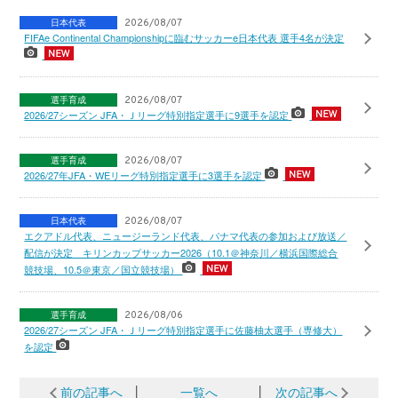
日本代表
2026/08/07
FIFAe Continental Championshipに臨むサッカーe日本代表 選手4名が決定
選手育成
2026/08/07
2026/27シーズン JFA・Ｊリーグ特別指定選手に9選手を認定
選手育成
2026/08/07
2026/27年JFA・WEリーグ特別指定選手に3選手を認定
日本代表
2026/08/07
エクアドル代表、ニュージーランド代表、パナマ代表の参加および放送／
配信が決定 キリンカップサッカー2026（10.1＠神奈川／横浜国際総合
競技場、10.5＠東京／国立競技場）
選手育成
2026/08/06
2026/27シーズン JFA・Ｊリーグ特別指定選手に佐藤柚太選手（専修大）
を認定
前の記事へ
│
一覧へ
│
次の記事へ