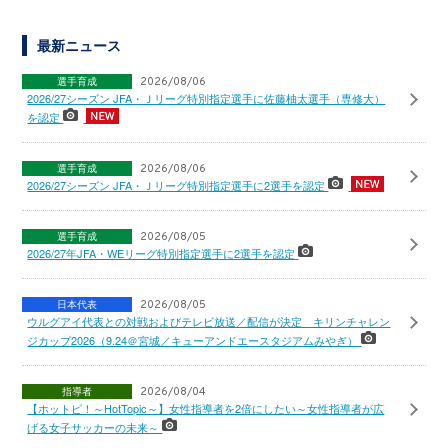
最新ニュース
選手育成
2026/08/06
2026/27シーズン JFA・Ｊリーグ特別指定選手に佐藤柚太選手（専修大）
を認定
選手育成
2026/08/06
2026/27シーズン JFA・Ｊリーグ特別指定選手に2選手を認定
選手育成
2026/08/05
2026/27年JFA・WEリーグ特別指定選手に2選手を認定
日本代表
2026/08/05
ウルグアイ代表との対戦およびテレビ放送／配信が決定 キリンチャレン
ジカップ2026（9.24＠宮城／キューアンドエースタジアムみやぎ）
指導者
2026/08/04
【ホットピ！～HotTopic～】女性指導者を2倍にしたい～女性指導者が広
げる女子サッカーの未来～