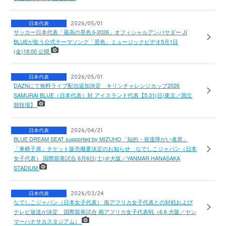
日本代表
2026/05/01
サッカー日本代表「最高の景色を2026」オフィシャルアンバサダー JI
BLUEが歌う公式テーマソング「景色」ミュージックビデオ5月1日
(金)18:00 公開
日本代表
2026/05/01
DAZNにて無料ライブ配信追加決定 キリンチャレンジカップ2026
SAMURAI BLUE（日本代表）対 アイスランド代表【5.31(日)東京／国立
競技場】
日本代表
2026/04/21
BLUE DREAM SEAT supported by MIZUHO「知的・発達障がい者席」
「車椅子席」チケット販売概要決定のお知らせ なでしこジャパン（日本
女子代表） 国際親善試合 6月6日(土)＠大阪／YANMAR HANASAKA
STADIUM
日本代表
2026/03/24
なでしこジャパン（日本女子代表） 南アフリカ女子代表との対戦および
テレビ放送が決定 国際親善試合 南アフリカ女子代表戦（6.6 大阪／ヤン
マーハナサカスタジアム）