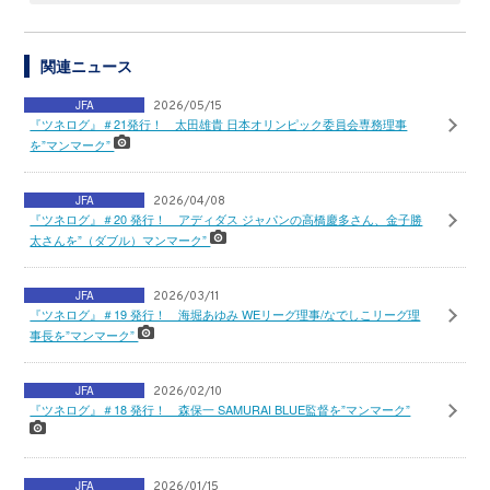
関連ニュース
JFA
2026/05/15
『ツネログ』＃21発行！ 太田雄貴 日本オリンピック委員会専務理事
を”マンマーク”
JFA
2026/04/08
『ツネログ』＃20 発行！ アディダス ジャパンの高橋慶多さん、金子勝
太さんを”（ダブル）マンマーク”
JFA
2026/03/11
『ツネログ』＃19 発行！ 海堀あゆみ WEリーグ理事/なでしこリーグ理
事長を”マンマーク”
JFA
2026/02/10
『ツネログ』＃18 発行！ 森保一 SAMURAI BLUE監督を”マンマーク”
JFA
2026/01/15