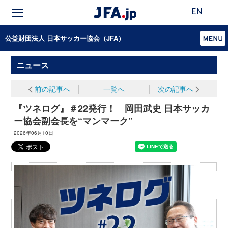
EN
公益財団法人 日本サッカー協会（JFA）
ニュース
前の記事へ
│
一覧へ
│
次の記事へ
『ツネログ』＃22発行！ 岡田武史 日本サッカ
ー協会副会長を“マンマーク”
2026年06月10日