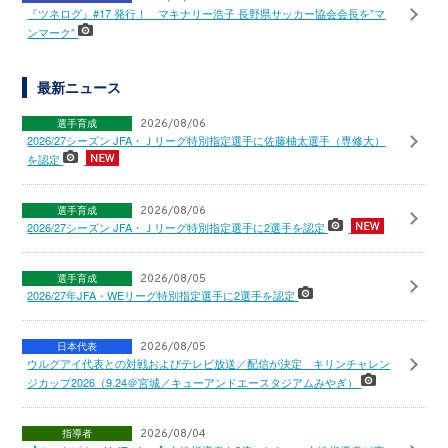
『ツネログ』#17 発行！ マキナリー浩子 長野県サッカー協会会長を”マ
ンマーク”
最新ニュース
選手育成
2026/08/06
2026/27シーズン JFA・Ｊリーグ特別指定選手に佐藤柚太選手（専修大）
を認定
選手育成
2026/08/06
2026/27シーズン JFA・Ｊリーグ特別指定選手に2選手を認定
選手育成
2026/08/05
2026/27年JFA・WEリーグ特別指定選手に2選手を認定
日本代表
2026/08/05
ウルグアイ代表との対戦およびテレビ放送／配信が決定 キリンチャレン
ジカップ2026（9.24＠宮城／キューアンドエースタジアムみやぎ）
指導者
2026/08/04