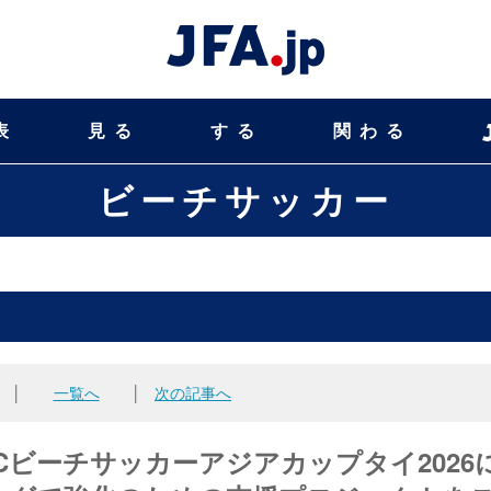
表
見る
する
関わる
ビーチサッカー
│
一覧へ
│
次の記事へ
Cビーチサッカーアジアカップタイ2026