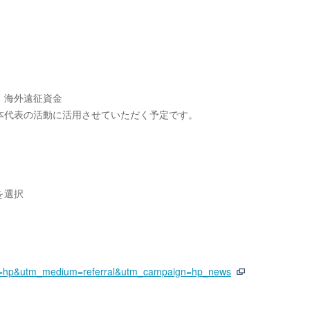
、海外遠征資金
本代表の活動に活用させていただく予定です。
を選択
rce=hp&utm_medium=referral&utm_campaign
=hp_news