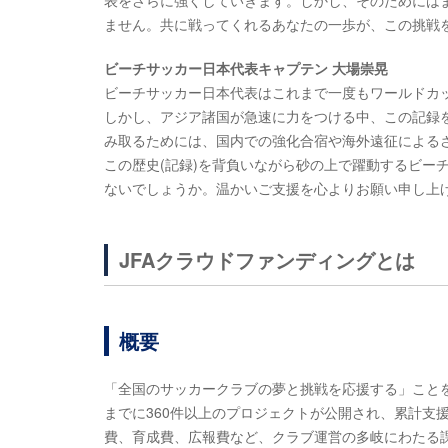
表をさらに強くしていきます。しかし、そのためには
ません。共に戦ってくれるあなたの一歩が、この挑戦
ビーチサッカー日本代表キャプテン 大場崇晃
ビーチサッカー日本代表はこれまで一度もワールドカ
しかし、アジア諸国が急速に力をつける中、この記録
み取るためには、国内での強化合宿や海外遠征による
この歴史(記録)を背負いながら砂の上で躍動するビー
ないでしょうか。温かいご支援を心よりお願い申し上
JFAクラウドファンディングとは
概要
「全国のサッカークラブの夢と挑戦を応援する」こと
までに360件以上のプロジェクトが公開され、累計支援
費、育成費、広報費など、クラブ運営の多岐にわたる