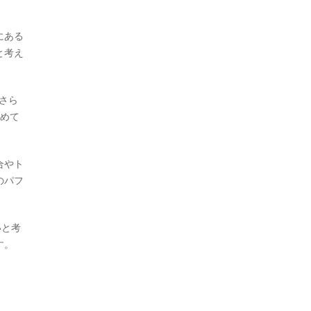
にある
と考え
。さら
収めて
合やト
のパフ
いと考
す。
ト