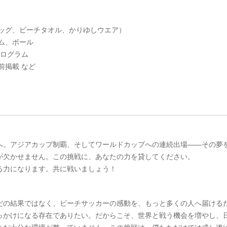
バッグ、ビーチタオル、かりゆしウエア）
ム、ボール
プログラム
前掲載 など
へ。アジアカップ制覇、そしてワールドカップへの連続出場——その夢
が欠かせません。この挑戦に、あなたの力を貸してください。
る力になります。共に戦いましょう！
だの結果ではなく、ビーチサッカーの感動を、もっと多くの人へ届ける
っかけになる存在でありたい。だからこそ、世界と戦う機会を増やし、