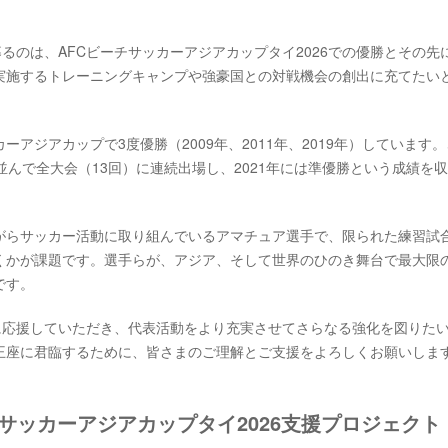
るのは、AFCビーチサッカーアジアカップタイ2026での優勝とその先
実施するトレーニングキャンプや強豪国との対戦機会の創出に充てたい
アジアカップで3度優勝（2009年、2011年、2019年）しています
並んで全大会（13回）に連続出場し、2021年には準優勝という成績を
がらサッカー活動に取り組んでいるアマチュア選手で、限られた練習試
くかが課題です。選手らが、アジア、そして世界のひのき舞台で最大限
です。
に応援していただき、代表活動をより充実させてさらなる強化を図りた
王座に君臨するために、皆さまのご理解とご支援をよろしくお願いしま
チサッカーアジアカップタイ2026支援プロジェク