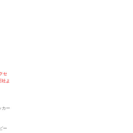
クセ
E社よ
ッカー
ビー