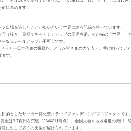
まだ十分な環境が整っていません。この挑戦は、僕たちだけでは成し遂
を前に進めます。
ップ出場を逃したことがないという世界に誇る記録を持っています。
を守り抜き、目標であるアジアカップの王座奪還、その先の「世界一」
さらなるレベルアップが不可欠です。
チサッカー日本代表の挑戦を、どうか皆さまの力で支え、共に戦ってい
げます。
を目的としたサッカー特化型クラウドファンディングプロジェクトです
資金は3.7億円を突破（26年2月時点）。全国大会や地域遠征の費用、
課題に対して多くの支援が届けられています。