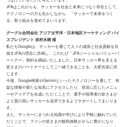
JFAはこれからも、サッカーを社会と未来につなぐ存在として、
テクノロジーの力も生かしながら、「サッカーで未来をつく
る」取り組みを進めてまいります。
グーグル合同会社 アジア太平洋・日本地区マーケティング バイ
スプレジデント 岩村水樹 様
私たちGoogleは、サッカーを通じて人々の成長と社会貢献を目
指すJFAの理念に共鳴し、このたび「JFAソーシャルバリューパ
ートナー」契約を締結いたしました。日本サッカー界を支える
皆さまのパートナーとしてご一緒できることを、大変光栄に存
じます。
今後、Google検索や
Gemini
といったテクノロジーを通して、有
益な情報や新たな知見にアクセスしたり、状況に応じたメニュ
ーやアイデアを生成いただくことで、選手や指導者の皆さまが
より質の高いサッカーを追求できるようサポートしてまいりま
す。
また、サッカーにまつわる知識や学びにより手軽に触れていた
だくことで、ファンの皆さまの観戦体験がさらに豊かになり、