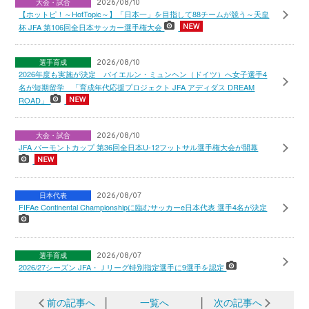
大会・試合
2026/08/10
【ホットピ！～HotTopic～】「日本一」を目指して88チームが競う～天皇
杯 JFA 第106回全日本サッカー選手権大会
選手育成
2026/08/10
2026年度も実施が決定 バイエルン・ミュンヘン（ドイツ）へ女子選手4
名が短期留学 「育成年代応援プロジェクト JFA アディダス DREAM
ROAD」
大会・試合
2026/08/10
JFA バーモントカップ 第36回全日本U-12フットサル選手権大会が開幕
日本代表
2026/08/07
FIFAe Continental Championshipに臨むサッカーe日本代表 選手4名が決定
選手育成
2026/08/07
2026/27シーズン JFA・Ｊリーグ特別指定選手に9選手を認定
前の記事へ
│
一覧へ
│
次の記事へ