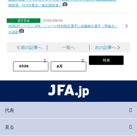
競技場、10.5＠東京／国立競技場）
選手育成
2026/08/06
2026/27シーズン JFA・Ｊリーグ特別指定選手に佐藤柚太選手（専修大）
を認定
前の記事へ
│
一覧へ
│
次の記事へ
代表
見る