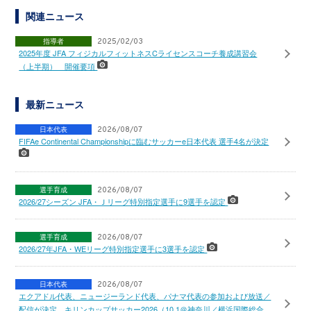
関連ニュース
指導者
2025/02/03
2025年度 JFA フィジカルフィットネスCライセンスコーチ養成講習会
（上半期） 開催要項
最新ニュース
日本代表
2026/08/07
FIFAe Continental Championshipに臨むサッカーe日本代表 選手4名が決定
選手育成
2026/08/07
2026/27シーズン JFA・Ｊリーグ特別指定選手に9選手を認定
選手育成
2026/08/07
2026/27年JFA・WEリーグ特別指定選手に3選手を認定
日本代表
2026/08/07
エクアドル代表、ニュージーランド代表、パナマ代表の参加および放送／
配信が決定 キリンカップサッカー2026（10.1＠神奈川／横浜国際総合