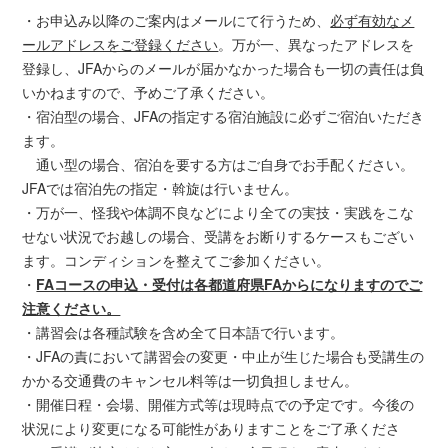
・お申込み以降のご案内はメールにて行うため、
必ず有効なメ
ールアドレスをご登録ください
。万が一、異なったアドレスを
登録し、JFAからのメールが届かなかった場合も一切の責任は負
いかねますので、予めご了承ください。
・宿泊型の場合、JFAの指定する宿泊施設に必ずご宿泊いただき
ます。
通い型の場合、宿泊を要する方はご自身でお手配ください。
JFAでは宿泊先の指定・斡旋は行いません。
・万が一、怪我や体調不良などにより全ての実技・実践をこな
せない状況でお越しの場合、受講をお断りするケースもござい
ます。コンディションを整えてご参加ください。
・
FAコースの申込・受付は各都道府県FAからになりますのでご
注意ください。
・講習会は各種試験を含め全て日本語で行います。
・JFAの責において講習会の変更・中止が生じた場合も受講生の
かかる交通費のキャンセル料等は一切負担しません。
・開催日程・会場、開催方式等は現時点での予定です。今後の
状況により変更になる可能性がありますことをご了承くださ