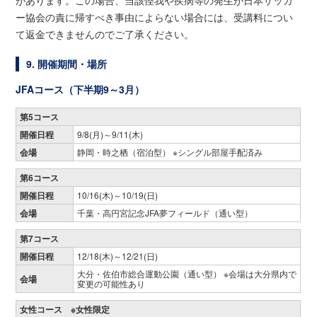
があります。この場合、当該怪我や疾病等の発生が日本サッカ
ー協会の責に帰すべき事由によらない場合には、受講料につい
て返金できませんのでご了承ください。
9. 開催期間・場所
JFAコース（下半期9～3月）
第5コース
開催日程
9/8(月)～9/11(木)
会場
静岡・時之栖（宿泊型） ※シングル部屋手配済み
第6コース
開催日程
10/16(木)～10/19(日)
会場
千葉・高円宮記念JFA夢フィールド（通い型）
第7コース
開催日程
12/18(木)～12/21(日)
大分・佐伯市総合運動公園（通い型） ※会場は大分県内で
会場
変更の可能性あり
女性コース ※女性限定