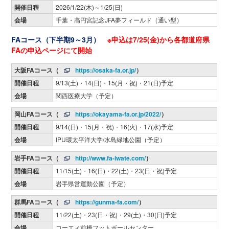
開催日程
2026/1/22(木)～1/25(日)
会場
千葉・高円宮記念JFA夢フィールド（通い型）
FAコース（下半期9～3月）
※申込は7/25(金)から各都道府県
FAの申込ページにて開始
大阪FAコース（
https://osaka-fa.or.jp/
）
開催日程
9/13(土)・14(日)・15(月・祝)・21(日)予定
会場
関西医療大学（予定）
岡山FAコース（
https://okayama-fa.or.jp/2022/
）
開催日程
9/14(日)・15(月・祝)・16(火)・17(水)予定
会場
IPU環太平洋大学/水島緑地公園（予定）
岩手FAコース（
http://www.fa-iwate.com/
）
開催日程
11/15(土)・16(日)・22(土)・23(日・祝)予定
会場
岩手県営運動公園（予定）
群馬FAコース（
https://gunma-fa.com/
）
開催日程
11/22(土)・23(日・祝)・29(土)・30(日)予定
会場
コーエィ前橋フットボールセンター