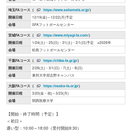
埼玉FAコース（
https://www.saitamafa.or.jp/
）
開催日程
12/19(金)～12/22(月)予定
会場
SFAフットボールセンター
宮城FAコース（
https://www.miyagi-fa.com/
）
開催日程
1/24(土)・25(日)・31(土)・2/1(日)予定 ※2026年
会場
松島フットボールセンター
千葉FAコース（
https://chiba-fa.gr.jp/
）
開催日程
2/28(土)・3/1(日)・7(土)・8(日)
会場
東邦大学習志野キャンパス
大阪FAコース（
https://osaka-fa.or.jp/
）
開催日程
3/20(金・祝)～3/23(月)
会場
関西医療大学
【開始・終了時間（予定）】
＜初日＞
通い型：10:00～18:00（受付開始9:30）