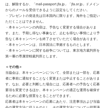
は、解除するか、「mail-passport.jfa.jp」「jfa.or.jp」ドメイン
からのメールを受信できるように設定をしてください。
・プレゼントの発送先は日本国内に限ります。海外をご指定い
ただくことはできません。
・本キャンペーンの内容は、予告なく変更する場合がありま
す。また、予期し得ない事象など、止むを得ない事情により予
告なく本キャンペーンを終了させていただく場合があります。
・本キャンペーンは、日本国法に準拠するものとします。
・本キャンペーンに関する紛争については、東京地方裁判所を
第一審の専属管轄裁判所とします。
＜その他＞
当協会は、本キャンペーンについて、全部または一部を、応募
者に事前に通知することなく変更または中止することがありま
す。なお、必要と判断した場合には、応募者への予告なく応募
要項を変更できるほか、本キャンペーンの適正な運用を確保す
るために必要な措置をとることができます。
応募者は本キャンペーンの応募にあたり、注意事項および当協
会の運営方法に従うものとし、その運営方法について一切異議