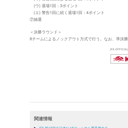
(ウ) 退場1回：3ポイント
(エ) 警告1回に続く退場1回：4ポイント
⑦抽選
＜決勝ラウンド＞
8チームによるノックアウト方式で行う。なお、準決勝
JFA OFFICIA
関連情報
JFA 第13回全日本U-18フットサル選手権大会