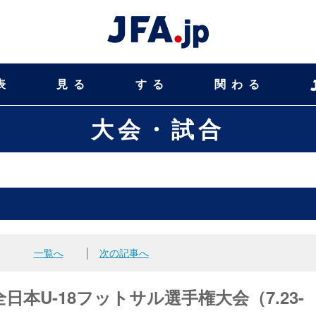
表
見る
する
関わる
大会・試合
一覧へ
│
次の記事へ
日本U-18フットサル選手権大会（7.23-