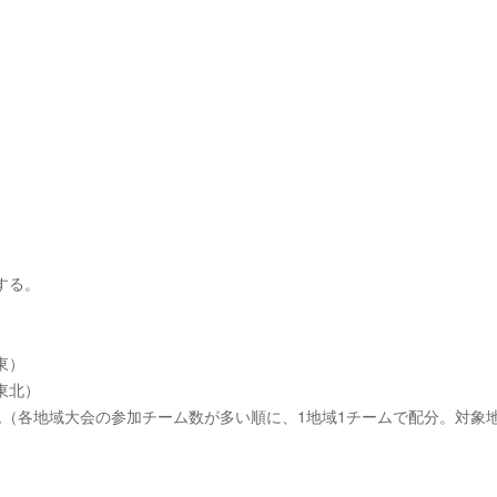
する。
）
東）
東北）
ーム（各地域大会の参加チーム数が多い順に、1地域1チームで配分。対象