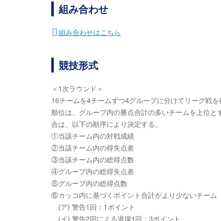
組み合わせ
組み合わせはこちら
競技形式
＜1次ラウンド＞
16チームを4チームずつ4グループに分けてリーグ戦
順位は、グループ内の勝点合計の多いチームを上位とす
合は、以下の順序により決定する。
①当該チーム内の対戦成績
②当該チーム内の得失点差
③当該チーム内の総得点数
④グループ内の総得失点差
⑤グループ内の総得点数
⑥カッコ内に基づくポイント合計がより少ないチーム
(ア) 警告1回：1ポイント
(イ) 警告2回による退場1回：3ポイント