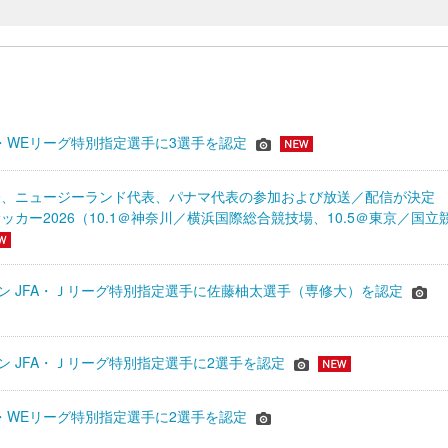
JFA・WEリーグ特別指定選手に3選手を認定
表、ニュージーランド代表、パナマ代表の参加および放送／配信が決
ッカー2026（10.1＠神奈川／横浜国際総合競技場、10.5＠東京／国立
シーズン JFA・Ｊリーグ特別指定選手に佐藤柚太選手（専修大）を認定
ーズン JFA・Ｊリーグ特別指定選手に2選手を認定
JFA・WEリーグ特別指定選手に2選手を認定