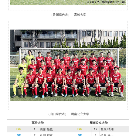
（香川県代表） 高松大学
（山口県代表） 周南公立大学
高松大学
周南公立大学
GK
1
栗原 拓也
GK
12
西原 晴翔
DF
7
辻岡 招真
DF
2
竹島 海太