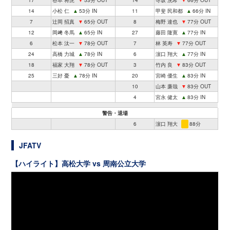
17
谷本 将虎
▼
53分 OUT
14
寺坂 洸希
▼
66分 OUT
14
小松 仁
▲
53分 IN
11
甲斐 民和都
▲
66分 IN
7
辻岡 招真
▼
65分 OUT
8
梅野 達也
▼
77分 OUT
12
岡﨑 冬馬
▲
65分 IN
27
藤田 隆寛
▲
77分 IN
6
松本 汰一
▼
78分 OUT
7
林 英寿
▼
77分 OUT
24
高橋 力城
▲
78分 IN
6
濵口 翔大
▲
77分 IN
18
福家 大翔
▼
78分 OUT
3
竹内 良
▼
83分 OUT
25
三好 憂
▲
78分 IN
20
宮崎 優生
▲
83分 IN
10
山本 廉哉
▼
83分 OUT
4
宮永 健太
▲
83分 IN
警告・退場
6
濵口 翔大
88分
JFATV
【ハイライト】高松大学 vs 周南公立大学