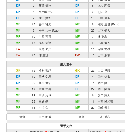
DF
3
蓬莱 優比
DF
5
上杉 理貴
DF
4
八十嶋 一斗
DF
3
竹内 良
DF
2
住田 好宏
DF
13
田中 健聖
MF
17
谷本 将虎
MF
8
梅野 達也 (Cap.)
MF
6
松本 汰一 (Cap.)
MF
25
山下 健人
MF
10
川西 竜司
MF
7
林 英寿
MF
18
福家 大翔
MF
9
松本 優人
FW
9
矢野 佑介
MF
14
寺坂 洸希
FW
13
楠 空冴
FW
10
山本 廉哉
控え選手
GK
16
植村 芳記
GK
22
山口 晃毅
DF
12
岡﨑 冬馬
DF
4
宮永 健太
DF
20
髙木 航佑
DF
16
益田 陸
MF
19
荒木 大翔
DF
27
藤田 隆寛
MF
24
高橋 力城
MF
6
濵口 翔大
MF
25
三好 憂
MF
11
甲斐 民和都
MF
14
小松 仁
MF
20
宮崎 優生
監督
吉田 明博
監督
中村 重和
選手交代