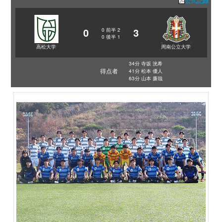
公式記録
0
3
0
前半
2
0
後半
1
高松大学
周南公立大学
34分 寺坂 洸希
得点者
41分 松本 優人
63分 山本 廉哉