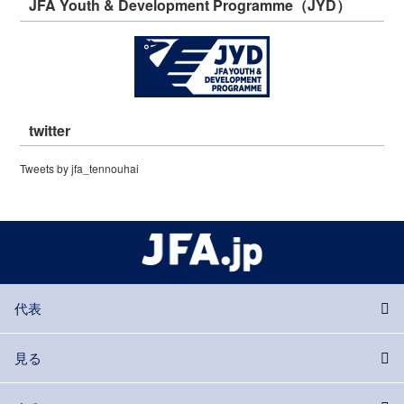
JFA Youth & Development Programme（JYD）
twitter
Tweets by jfa_tennouhai
代表
見る