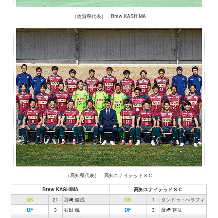
（佐賀県代表） Brew KASHIMA
（高知県代表） 高知ユナイテッドＳＣ
Brew KASHIMA
高知ユナイテッドＳＣ
GK
21
宮﨑 健成
GK
1
タンドゥ・べラフィ
DF
3
右田 楓
DF
3
藤﨑 将汰