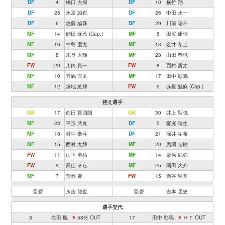
DF
4
橋口 大樹
DF
10
横竹 翔
DF
25
永冨 誠也
DF
26
中田 永一
DF
6
佐藤 綸珠
DF
29
川前 陽斗
MF
14
砂田 琢己 (Cap.)
MF
6
田尻 康晴
MF
16
中島 慶太
MF
13
金井 冬土
MF
8
末長 大輝
MF
28
山田 恭也
FW
20
川内 真一
FW
8
西村 勇太
MF
10
秀嶋 完太
MF
17
田中 彰馬
MF
12
築地 絋輝
FW
9
赤星 魁麻 (Cap.)
控え選手
GK
17
前田 賢四朗
GK
30
井上 聖也
MF
23
平形 武丸
DF
5
饗庭 瑞生
MF
18
村中 拳斗
DF
21
深井 祐希
MF
15
西村 太輝
MF
20
廣岡 睦樹
FW
11
山下 勇祐
MF
14
栗原 純弥
FW
9
高山 そら
MF
25
岡田 大介
MF
7
荒巻 慶
FW
15
新谷 聖基
監督
永吉 龍也
監督
吉本 岳史
選手交代
3
右田 楓
▼
58分 OUT
17
田中 彰馬
▼
ＨＴ OUT