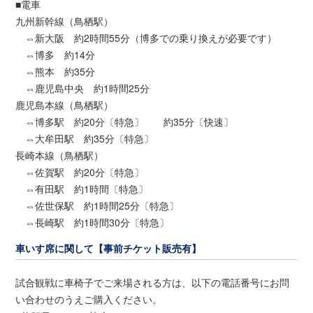
■電車
九州新幹線（鳥栖駅）
⇔新大阪 約2時間55分（博多での乗り換えが必要です）
⇔博多 約14分
⇔熊本 約35分
⇔鹿児島中央 約1時間25分
鹿児島本線（鳥栖駅）
⇔博多駅 約20分〔特急〕 約35分〔快速〕
⇔大牟田駅 約35分〔特急〕
長崎本線（鳥栖駅）
⇔佐賀駅 約20分〔特急〕
⇔有田駅 約1時間〔特急〕
⇔佐世保駅 約1時間25分〔特急〕
⇔長崎駅 約1時間30分〔特急〕
車いす席に関して【事前チケット販売有】
試合観戦に車椅子でご来場される方は、以下の電話番号にお問
い合わせのうえご購入ください。