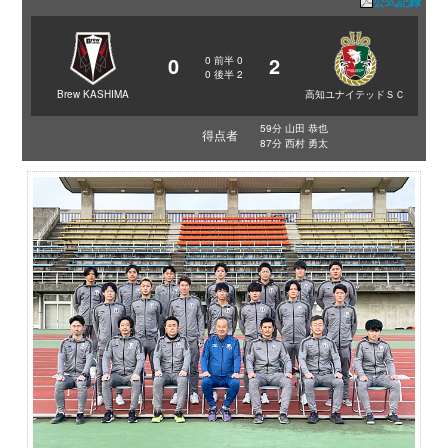
公式記録
0
2
0
前半
0
0
後半
2
Brew KASHIMA
高知ユナイテッドＳＣ
59分 山田 恭也
得点者
87分 西村 勇太