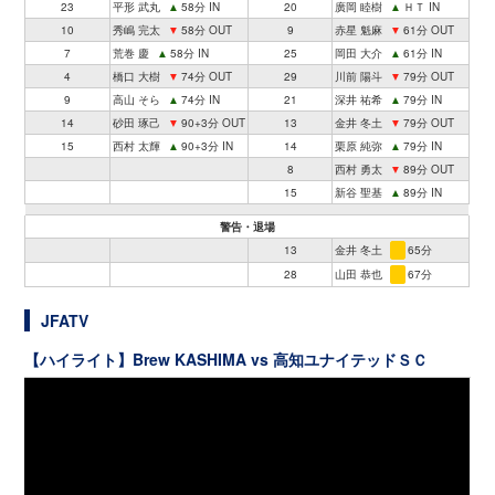
23
平形 武丸
▲
58分 IN
20
廣岡 睦樹
▲
ＨＴ IN
10
秀嶋 完太
▼
58分 OUT
9
赤星 魁麻
▼
61分 OUT
7
荒巻 慶
▲
58分 IN
25
岡田 大介
▲
61分 IN
4
橋口 大樹
▼
74分 OUT
29
川前 陽斗
▼
79分 OUT
9
高山 そら
▲
74分 IN
21
深井 祐希
▲
79分 IN
14
砂田 琢己
▼
90+3分 OUT
13
金井 冬土
▼
79分 OUT
15
西村 太輝
▲
90+3分 IN
14
栗原 純弥
▲
79分 IN
8
西村 勇太
▼
89分 OUT
15
新谷 聖基
▲
89分 IN
警告・退場
13
金井 冬土
65分
28
山田 恭也
67分
JFATV
【ハイライト】Brew KASHIMA vs 高知ユナイテッドＳＣ