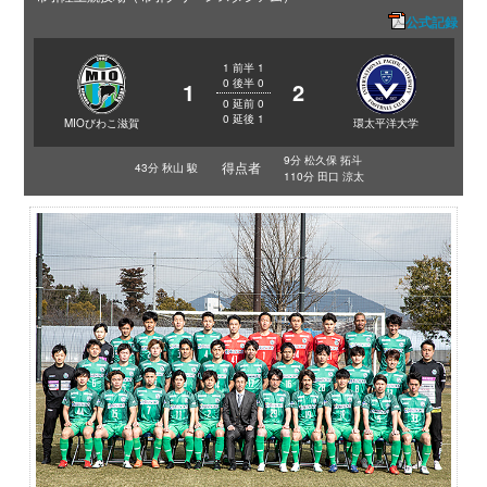
公式記録
1
前半
1
0
後半
0
1
2
0
延前
0
0
延後
1
MIOびわこ滋賀
環太平洋大学
9分 松久保 拓斗
得点者
43分 秋山 駿
110分 田口 涼太