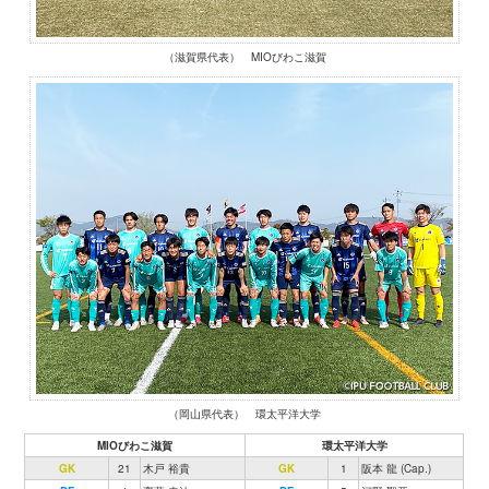
（滋賀県代表） MIOびわこ滋賀
（岡山県代表） 環太平洋大学
MIOびわこ滋賀
環太平洋大学
GK
21
木戸 裕貴
GK
1
阪本 龍 (Cap.)