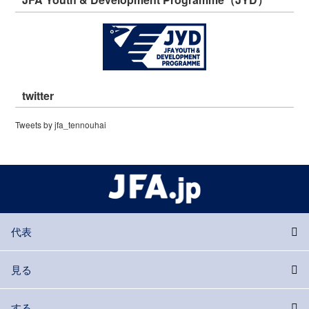
twitter
Tweets by jfa_tennouhai
代表
見る
する