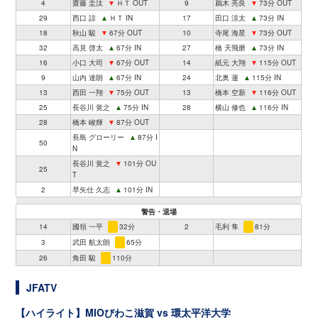
4
齋藤 圭汰
▼
ＨＴ OUT
9
鵜木 亮良
▼
73分 OUT
29
西口 諒
▲
ＨＴ IN
17
田口 涼太
▲
73分 IN
18
秋山 駿
▼
67分 OUT
10
寺尾 海星
▼
73分 OUT
32
高見 啓太
▲
67分 IN
27
橋 天飛磨
▲
73分 IN
16
小口 大司
▼
67分 OUT
14
紙元 大翔
▼
115分 OUT
9
山内 達朗
▲
67分 IN
24
北奥 蓮
▲
115分 IN
13
西田 一翔
▼
75分 OUT
13
橋本 空新
▼
116分 OUT
25
長谷川 覚之
▲
75分 IN
28
横山 修也
▲
116分 IN
28
橋本 峻輝
▼
87分 OUT
長島 グローリー
▲
87分 I
50
N
長谷川 覚之
▼
101分 OU
25
T
2
早矢仕 久志
▲
101分 IN
警告・退場
14
國領 一平
32分
2
毛利 隼
81分
3
武田 航太朗
65分
26
角田 駿
110分
JFATV
【ハイライト】MIOびわこ滋賀 vs 環太平洋大学