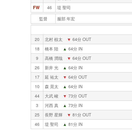
FW
46
堤 聖司
監督
服部 年宏
20
北村 椋太
▼
64分 OUT
18
橋本 陸
▲
64分 IN
9
高橋 潤哉
▼
64分 OUT
26
新井 光
▲
64分 IN
17
延 祐太
▼
64分 OUT
10
森 晃太
▲
64分 IN
44
大武 峻
▼
73分 OUT
3
河西 真
▲
73分 IN
25
長野 星輝
▼
81分 OUT
46
堤 聖司
▲
81分 IN