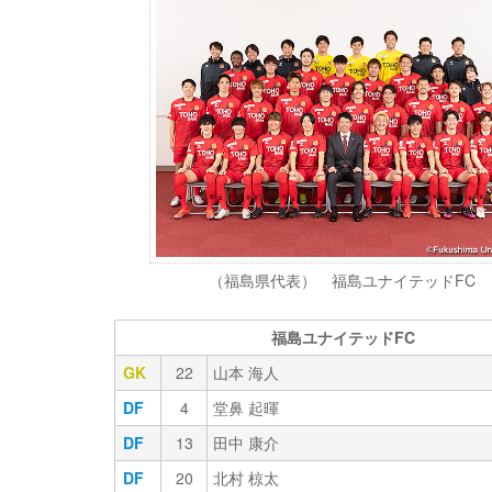
（福島県代表） 福島ユナイテッドFC
福島ユナイテッドFC
GK
22
山本 海人
DF
4
堂鼻 起暉
DF
13
田中 康介
DF
20
北村 椋太