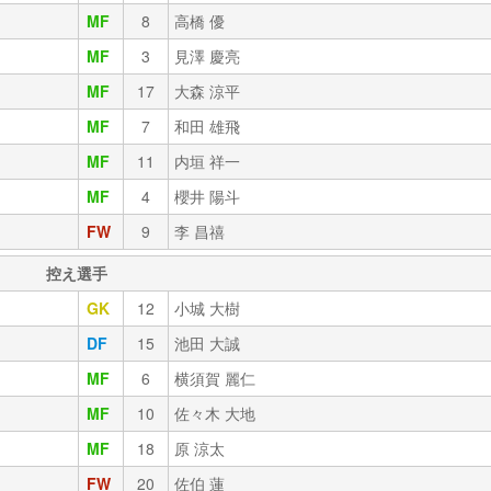
MF
8
高橋 優
MF
3
見澤 慶亮
MF
17
大森 涼平
MF
7
和田 雄飛
MF
11
内垣 祥一
MF
4
櫻井 陽斗
FW
9
李 昌禧
控え選手
GK
12
小城 大樹
DF
15
池田 大誠
MF
6
横須賀 麗仁
MF
10
佐々木 大地
MF
18
原 涼太
FW
20
佐伯 蓮