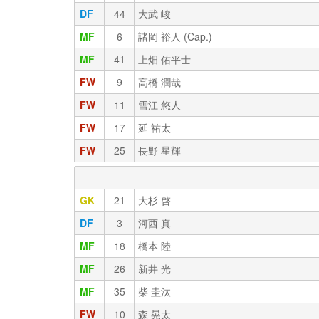
DF
44
大武 峻
MF
6
諸岡 裕人 (Cap.)
MF
41
上畑 佑平士
FW
9
高橋 潤哉
FW
11
雪江 悠人
FW
17
延 祐太
FW
25
長野 星輝
GK
21
大杉 啓
DF
3
河西 真
MF
18
橋本 陸
MF
26
新井 光
MF
35
柴 圭汰
FW
10
森 晃太