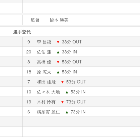
監督
鍵本 勝美
選手交代
9
李 昌禧
▼
38分 OUT
20
佐伯 蓮
▲
38分 IN
8
高橋 優
▼
53分 OUT
18
原 涼太
▲
53分 IN
7
和田 雄飛
▼
53分 OUT
10
佐々木 大地
▲
53分 IN
19
木村 怜有
▼
73分 OUT
6
横須賀 麗仁
▲
73分 IN