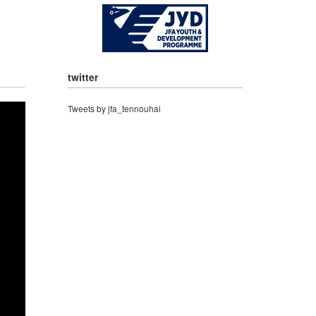
twitter
Tweets by jfa_tennouhai