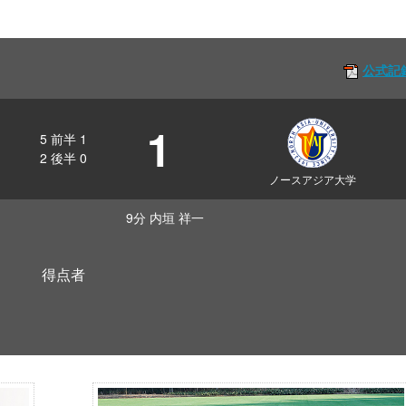
公式記
1
5
前半
1
2
後半
0
ノースアジア大学
9分 内垣 祥一
得点者