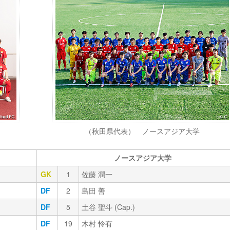
（秋田県代表） ノースアジア大学
ノースアジア大学
GK
1
佐藤 潤一
DF
2
島田 善
DF
5
土谷 聖斗 (Cap.)
DF
19
木村 怜有