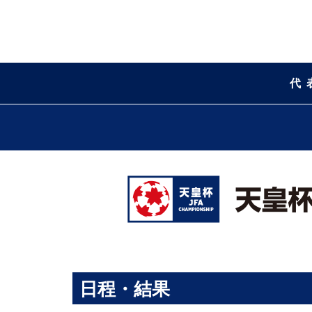
代
日程・結果