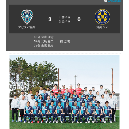
公式記録
3
0
1
前半
0
2
後半
0
アビスパ福岡
沖縄ＳＶ
40分 金森 健志
得点者
54分 北島 祐二
71分 東家 聡樹