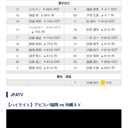
選手交代
17
ルキアン
▼
58分 OUT
9
儀保 幸英
▼
ＨＴ OUT
10
城後 寿
▲
58分 IN
33
戸高 弘貴
▲
ＨＴ IN
19
田邉 草民
▼
70分 OUT
3
起 海斗
▼
61分 OUT
ジョルディ・クルークス
14
18
松田 麗矢
▲
61分 IN
▲
70分 IN
7
金森 健志
▼
70分 OUT
26
一木 立一
▼
61分 OUT
18
東家 聡樹
▲
70分 IN
14
高橋 康平
▲
61分 IN
22
輪湖 直樹
▼
81分 OUT
7
大城 佑斗
▼
81分 OUT
2
湯澤 聖人
▲
81分 IN
24
安在 和樹
▲
81分 IN
25
北島 祐二
▼
81分 OUT
30
森園 貴仁
▼
85分 OUT
4
重廣 卓也
▲
81分 IN
15
安藝 正俊
▲
85分 IN
警告・退場
7
大城 佑斗
77分
JFATV
【ハイライト】アビスパ福岡 vs 沖縄ＳＶ