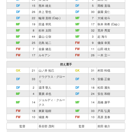
DF
15
熊本 雄太
DF
5
岡根 直哉
DF
26
井上 聖也
DF
30
森園 貴仁
DF
22
輪湖 直樹 (Cap.)
MF
7
大城 佑斗
MF
19
田邉 草民
MF
17
秋本 和希 (Cap.)
MF
8
杉本 太郎
MF
32
荒井 秀賀
MF
44
森山 公弥
MF
3
起 海斗
MF
25
北島 祐二
FW
9
儀保 幸英
FW
7
金森 健志
FW
11
山田 雄太
FW
17
ルキアン
FW
26
一木 立一
控え選手
GK
21
山ノ井 拓己
GK
31
村田 怜穏
ドウグラス・グロー
DF
33
DF
15
安藝 正俊
リ
DF
2
湯澤 聖人
DF
18
松田 麗矢
MF
4
重廣 卓也
DF
24
安在 和樹
ジョルディ・クルー
MF
14
MF
14
高橋 康平
クス
FW
18
東家 聡樹
MF
33
戸高 弘貴
FW
10
城後 寿
FW
10
髙原 直泰
監督
長谷部 茂利
監督
前田 俊介