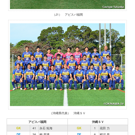
（J1） アビスパ福岡
（沖縄県代表） 沖縄ＳＶ
アビスパ福岡
沖縄ＳＶ
GK
41
永石 拓海
GK
1
花田 力
DF
36
柳 貴博
DF
6
鯉沼 晃