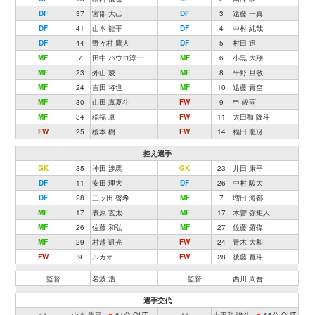
DF
37
宮部 大己
DF
3
遠藤 一真
DF
41
山本 龍平
DF
4
中村 純哉
DF
44
野々村 鷹人
DF
5
村田 迅
MF
7
田中 パウロ淳一
MF
6
小黒 大翔
MF
23
外山 凌
MF
8
平野 旦敏
MF
24
吉田 将也
MF
10
遠藤 青空
MF
30
山田 真夏斗
FW
9
申 峻雨
MF
34
稲福 卓
FW
11
太田和 隆斗
FW
25
榎本 樹
FW
14
福田 龍冴
控え選手
GK
35
神田 渉馬
GK
23
井田 康平
DF
11
安田 理大
DF
26
中村 駿太
DF
28
三ッ田 啓希
MF
7
増田 海都
MF
17
表原 玄太
MF
17
木曽 弥矩人
MF
26
佐藤 和弘
MF
27
佐藤 羅偉
MF
29
村越 凱光
FW
24
青木 大和
FW
9
ルカオ
FW
28
後藤 寛斗
監督
名波 浩
監督
西川 周吾
選手交代