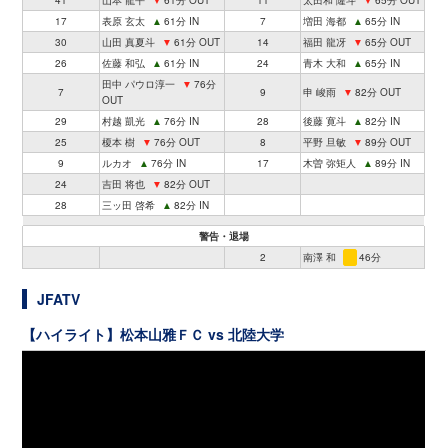
41
山本 龍平
▼
61分 OUT
11
太田和 隆斗
▼
65分 OUT
17
表原 玄太
▲
61分 IN
7
増田 海都
▲
65分 IN
30
山田 真夏斗
▼
61分 OUT
14
福田 龍冴
▼
65分 OUT
26
佐藤 和弘
▲
61分 IN
24
青木 大和
▲
65分 IN
田中 パウロ淳一
▼
76分
7
9
申 峻雨
▼
82分 OUT
OUT
29
村越 凱光
▲
76分 IN
28
後藤 寛斗
▲
82分 IN
25
榎本 樹
▼
76分 OUT
8
平野 旦敏
▼
89分 OUT
9
ルカオ
▲
76分 IN
17
木曽 弥矩人
▲
89分 IN
24
吉田 将也
▼
82分 OUT
28
三ッ田 啓希
▲
82分 IN
警告・退場
2
南澤 和
46分
JFATV
【ハイライト】松本山雅ＦＣ vs 北陸大学