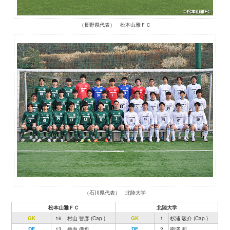
（長野県代表） 松本山雅ＦＣ
（石川県代表） 北陸大学
松本山雅ＦＣ
北陸大学
GK
16
村山 智彦 (Cap.)
GK
1
杉浦 駿介 (Cap.)
DF
13
橋内 優也
DF
2
南澤 和