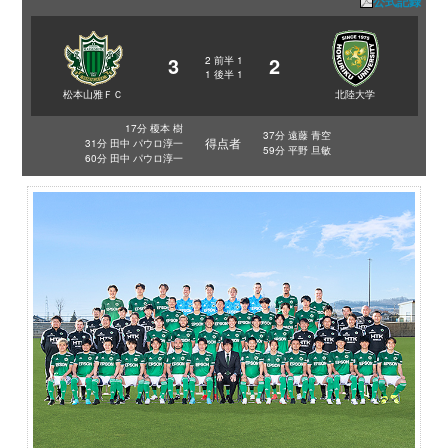
公式記録
3
2
2
前半
1
1
後半
1
松本山雅ＦＣ
北陸大学
17分 榎本 樹
37分 遠藤 青空
得点者
31分 田中 パウロ淳一
59分 平野 旦敏
60分 田中 パウロ淳一