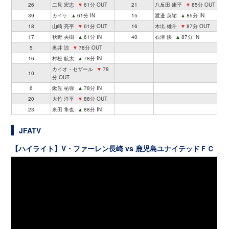
26
二見 宏志
▼
61分 OUT
21
八反田 康平
▼
85分 OUT
39
カイケ
▲
61分 IN
15
渡邉 英祐
▲
85分 IN
18
山崎 亮平
▼
61分 OUT
16
木出 雄斗
▼
87分 OUT
17
秋野 央樹
▲
61分 IN
40
石津 快
▲
87分 IN
5
奥井 諒
▼
78分 OUT
16
村松 航太
▲
78分 IN
カイオ・セザール
▼
78
10
分 OUT
6
鍬先 祐弥
▲
78分 IN
20
大竹 洋平
▼
88分 OUT
23
米田 隼也
▲
88分 IN
JFATV
【ハイライト】V・ファーレン長崎 vs 鹿児島ユナイテッドＦＣ