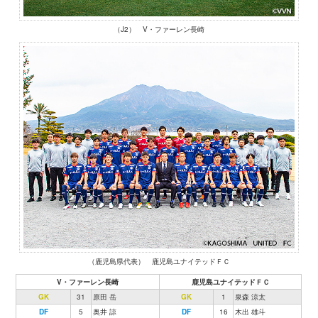
（J2） V・ファーレン長崎
（鹿児島県代表） 鹿児島ユナイテッドＦＣ
V・ファーレン長崎
鹿児島ユナイテッドＦＣ
GK
31
原田 岳
GK
1
泉森 涼太
DF
5
奥井 諒
DF
16
木出 雄斗