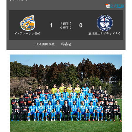
公式記録
1
0
1
前半
0
0
後半
0
V・ファーレン長崎
鹿児島ユナイテッドＦＣ
得点者
31分 奥田 晃也