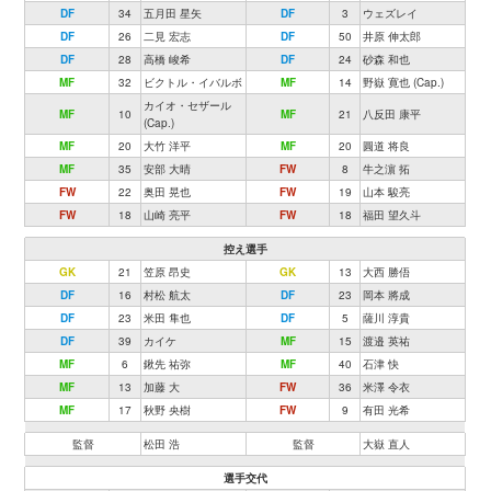
DF
34
五月田 星矢
DF
3
ウェズレイ
DF
26
二見 宏志
DF
50
井原 伸太郎
DF
28
高橋 峻希
DF
24
砂森 和也
MF
32
ビクトル・イバルボ
MF
14
野嶽 寛也 (Cap.)
カイオ・セザール
MF
10
MF
21
八反田 康平
(Cap.)
MF
20
大竹 洋平
MF
20
圓道 将良
MF
35
安部 大晴
FW
8
牛之濵 拓
FW
22
奥田 晃也
FW
19
山本 駿亮
FW
18
山崎 亮平
FW
18
福田 望久斗
控え選手
GK
21
笠原 昂史
GK
13
大西 勝俉
DF
16
村松 航太
DF
23
岡本 將成
DF
23
米田 隼也
DF
5
薩川 淳貴
DF
39
カイケ
MF
15
渡邉 英祐
MF
6
鍬先 祐弥
MF
40
石津 快
MF
13
加藤 大
FW
36
米澤 令衣
MF
17
秋野 央樹
FW
9
有田 光希
監督
松田 浩
監督
大嶽 直人
選手交代