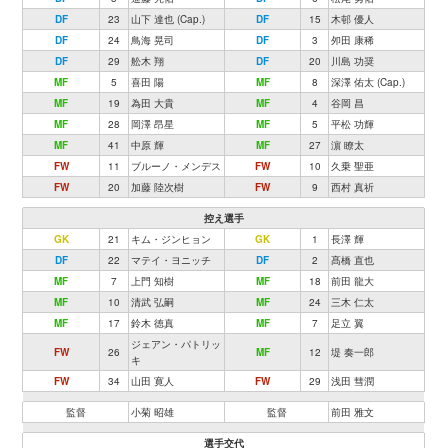
DF
23
山下 達也 (Cap.)
DF
15
木邨 優人
DF
24
鳥海 晃司
DF
3
夘田 康稀
DF
29
舩木 翔
DF
20
川島 功奨
MF
5
喜田 陽
MF
8
深澤 佑太 (Cap.)
MF
19
為田 大貴
MF
4
谷岡 昌
MF
28
岡澤 昂星
MF
5
平松 功輝
MF
41
中原 輝
MF
27
濵 瞭太
FW
11
ブルーノ・メンデス
FW
10
久乗 聖亜
FW
20
加藤 陸次樹
FW
9
西村 真祈
控え選手
GK
21
キム・ジンヒョン
GK
1
長澤 輝
DF
22
マテイ・ヨニッチ
DF
2
髙橋 直也
MF
7
上門 知樹
MF
18
前田 龍大
MF
10
清武 弘嗣
MF
24
三木 仁太
MF
17
鈴木 徳真
MF
7
足立 翼
ジェアン・パトリッ
FW
26
MF
12
堤 奏一郎
キ
FW
34
山田 寛人
FW
29
浅田 彗潤
監督
小菊 昭雄
監督
前田 雅文
選手交代