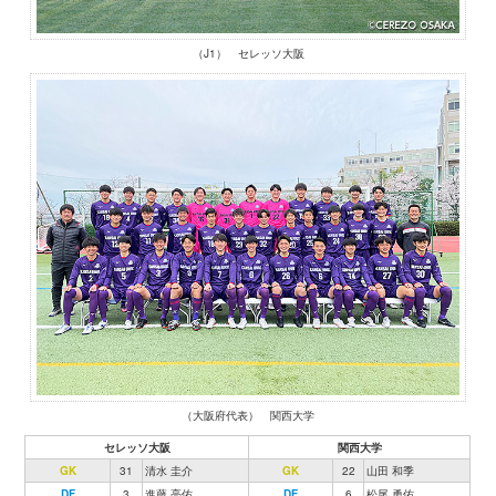
（J1） セレッソ大阪
（大阪府代表） 関西大学
セレッソ大阪
関西大学
GK
31
清水 圭介
GK
22
山田 和季
DF
3
進藤 亮佑
DF
6
松尾 勇佑