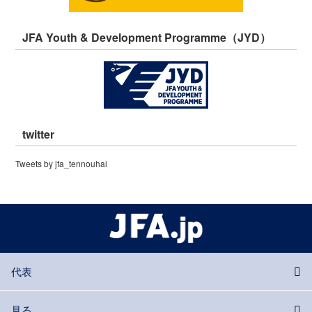
JFA Youth & Development Programme（JYD）
twitter
Tweets by jfa_tennouhai
代表
見る