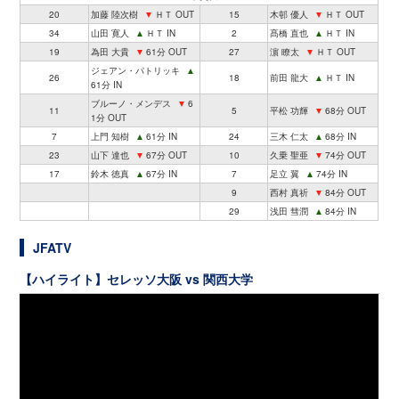
20
加藤 陸次樹
▼
ＨＴ OUT
15
木邨 優人
▼
ＨＴ OUT
34
山田 寛人
▲
ＨＴ IN
2
髙橋 直也
▲
ＨＴ IN
19
為田 大貴
▼
61分 OUT
27
濵 瞭太
▼
ＨＴ OUT
ジェアン・パトリッキ
▲
26
18
前田 龍大
▲
ＨＴ IN
61分 IN
ブルーノ・メンデス
▼
6
11
5
平松 功輝
▼
68分 OUT
1分 OUT
7
上門 知樹
▲
61分 IN
24
三木 仁太
▲
68分 IN
23
山下 達也
▼
67分 OUT
10
久乗 聖亜
▼
74分 OUT
17
鈴木 徳真
▲
67分 IN
7
足立 翼
▲
74分 IN
9
西村 真祈
▼
84分 OUT
29
浅田 彗潤
▲
84分 IN
JFATV
【ハイライト】セレッソ大阪 vs 関西大学