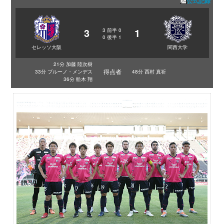
公式記録
3
1
3
前半
0
0
後半
1
セレッソ大阪
関西大学
21分 加藤 陸次樹
得点者
33分 ブルーノ・メンデス
48分 西村 真祈
36分 舩木 翔