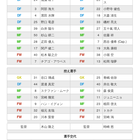
ス
DF
3
阿部 海大
DF
22
小野寺 健也
DF
4
濱田 水輝
DF
18
大森 渚生
DF
25
野口 竜彦
DF
33
磯村 亮太
MF
39
白井 陽斗
MF
27
五十嵐 理人
MF
50
杉山 耕二
MF
4
佐藤 祥
MF
28
疋田 優人
MF
7
西谷 優希 (Cap.)
MF
17
関戸 健二
MF
19
大島 康樹
FW
40
松木 駿之介
FW
38
小堀 空
FW
7
チアゴ・アウベス
FW
13
松岡 瑠夢
控え選手
GK
31
谷口 璃成
GK
25
青嶋 佑弥
DF
44
渡邊 真宏
DF
40
井出 敬大
MF
8
ステファン・ムーク
MF
10
森 俊貴
MF
10
宮崎 幾笑
MF
11
ジュニーニョ
FW
9
ハン・イグォン
MF
23
植田 啓太
FW
32
福元 友哉
FW
21
トカチ
FW
20
川本 梨誉
FW
32
宮崎 鴻
監督
木山 隆之
監督
時崎 悠
選手交代