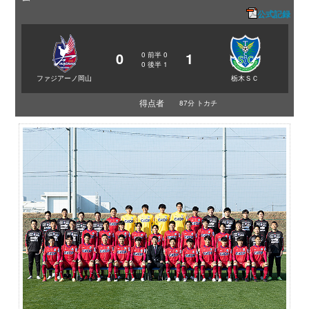
公式記録
0
1
0
前半
0
0
後半
1
ファジアーノ岡山
栃木ＳＣ
得点者
87分 トカチ