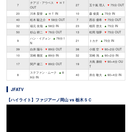
チアゴ・アウベス
▼
ＨＴ
7
27
五十嵐 理人
▼
75分 OUT
OUT
20
川本 梨誉
▲
ＨＴ IN
10
森 俊貴
▲
75分 IN
40
松木 駿之介
▼
58分 OUT
7
西谷 優希
▼
75分 OUT
32
福元 友哉
▲
58分 IN
23
植田 啓太
▲
75分 IN
50
杉山 耕二
▼
76分 OUT
13
松岡 瑠夢
▼
75分 OUT
ハン・イグォン
▲
76分 I
9
21
トカチ
▲
75分 IN
N
39
白井 陽斗
▼
89分 OUT
38
小堀 空
▼
90+2分 OUT
10
宮崎 幾笑
▲
89分 IN
32
宮崎 鴻
▲
90+2分 IN
大島 康樹
▼
90+4分 OU
17
関戸 健二
▼
89分 OUT
19
T
ステファン・ムーク
▲
8
8
40
井出 敬大
▲
90+4分 IN
9分 IN
JFATV
【ハイライト】ファジアーノ岡山 vs 栃木ＳＣ