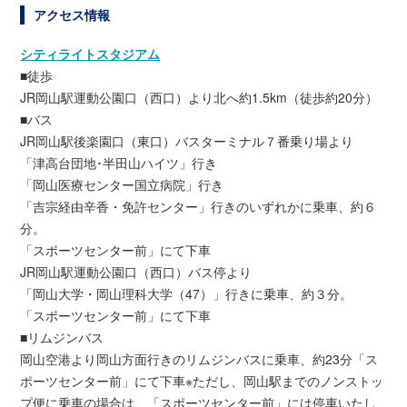
アクセス情報
シティライトスタジアム
■徒歩
JR岡山駅運動公園口（西口）より北へ約1.5km（徒歩約20分）
■バス
JR岡山駅後楽園口（東口）バスターミナル７番乗り場より
「津高台団地･半田山ハイツ」行き
「岡山医療センター国立病院」行き
「吉宗経由辛香・免許センター」行きのいずれかに乗車、約６
分。
「スポーツセンター前」にて下車
JR岡山駅運動公園口（西口）バス停より
「岡山大学・岡山理科大学（47）」行きに乗車、約３分。
「スポーツセンター前」にて下車
■リムジンバス
岡山空港より岡山方面行きのリムジンバスに乗車、約23分「ス
ポーツセンター前」にて下車※ただし、岡山駅までのノンストッ
プ便に乗車の場合は、「スポーツセンター前」には停車いたし