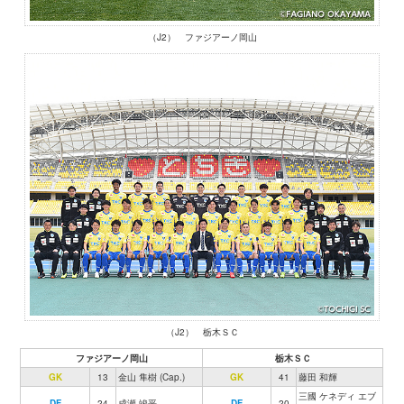
（J2） ファジアーノ岡山
（J2） 栃木ＳＣ
ファジアーノ岡山
栃木ＳＣ
GK
13
金山 隼樹 (Cap.)
GK
41
藤田 和輝
三國 ケネディ エブ
DF
24
成瀬 竣平
DF
20