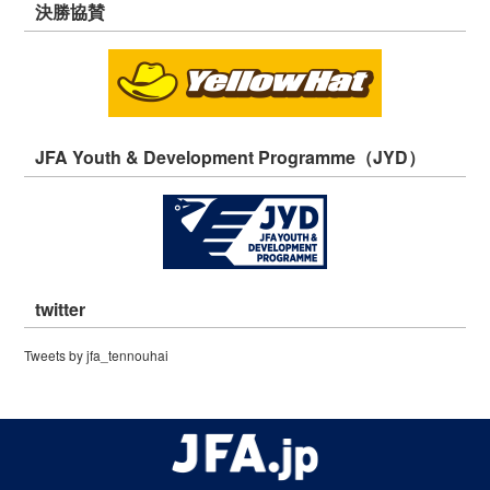
決勝協賛
JFA Youth & Development Programme（JYD）
twitter
Tweets by jfa_tennouhai