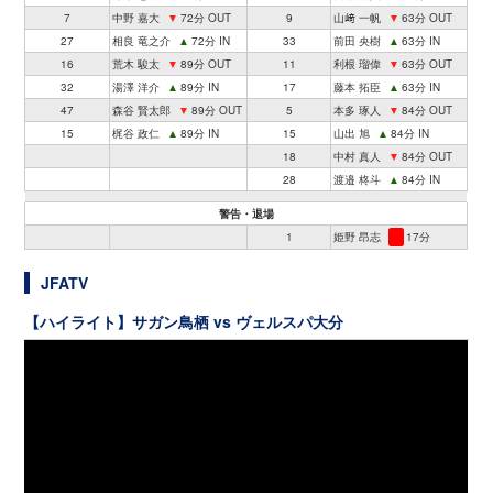
7
中野 嘉大
▼
72分 OUT
9
山﨑 一帆
▼
63分 OUT
27
相良 竜之介
▲
72分 IN
33
前田 央樹
▲
63分 IN
16
荒木 駿太
▼
89分 OUT
11
利根 瑠偉
▼
63分 OUT
32
湯澤 洋介
▲
89分 IN
17
藤本 拓臣
▲
63分 IN
47
森谷 賢太郎
▼
89分 OUT
5
本多 琢人
▼
84分 OUT
15
梶谷 政仁
▲
89分 IN
15
山出 旭
▲
84分 IN
18
中村 真人
▼
84分 OUT
28
渡邉 柊斗
▲
84分 IN
警告・退場
1
姫野 昂志
17分
JFATV
【ハイライト】サガン鳥栖 vs ヴェルスパ大分