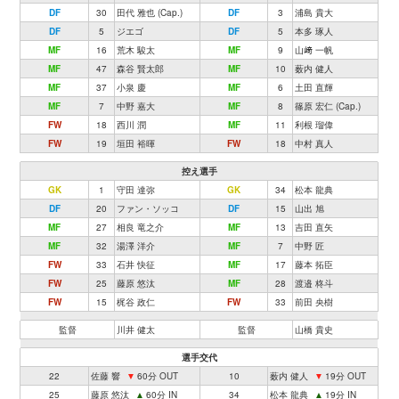
DF
30
田代 雅也 (Cap.)
DF
3
浦島 貴大
DF
5
ジエゴ
DF
5
本多 琢人
MF
16
荒木 駿太
MF
9
山﨑 一帆
MF
47
森谷 賢太郎
MF
10
薮内 健人
MF
37
小泉 慶
MF
6
土田 直輝
MF
7
中野 嘉大
MF
8
篠原 宏仁 (Cap.)
FW
18
西川 潤
MF
11
利根 瑠偉
FW
19
垣田 裕暉
FW
18
中村 真人
控え選手
GK
1
守田 達弥
GK
34
松本 龍典
DF
20
ファン・ソッコ
DF
15
山出 旭
MF
27
相良 竜之介
MF
13
吉田 直矢
MF
32
湯澤 洋介
MF
7
中野 匠
FW
33
石井 快征
MF
17
藤本 拓臣
FW
25
藤原 悠汰
MF
28
渡邉 柊斗
FW
15
梶谷 政仁
FW
33
前田 央樹
監督
川井 健太
監督
山橋 貴史
選手交代
22
佐藤 響
▼
60分 OUT
10
薮内 健人
▼
19分 OUT
25
藤原 悠汰
▲
60分 IN
34
松本 龍典
▲
19分 IN