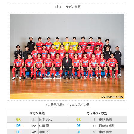
（J1） サガン鳥栖
（大分県代表） ヴェルスパ大分
サガン鳥栖
ヴェルスパ大分
GK
31
岡本 昌弘
GK
1
姫野 昂志
DF
22
佐藤 響
DF
14
西埜植 颯斗
DF
42
原田 亘
DF
2
中村 勇太