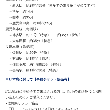
⇔新大阪 約2時間55分（博多での乗り換えが必要です）
⇔博多 約14分
⇔熊本 約35分
⇔鹿児島中央 約1時間25分
鹿児島本線（鳥栖駅）
⇔博多駅 約20分〔特急〕 約35分〔快速〕
⇔大牟田駅 約35分〔特急〕
長崎本線（鳥栖駅）
⇔佐賀駅 約20分〔特急〕
⇔有田駅 約1時間〔特急〕
⇔佐世保駅 約1時間25分〔特急〕
⇔長崎駅 約1時間30分〔特急〕
車いす席に関して【事前チケット販売有】
試合観戦に車椅子でご来場される方は、以下の電話番号にお問
い合わせのうえご購入ください。
●佐賀県サッカー協会
TEL：0952-33-7609（当日は0942-84-7132）