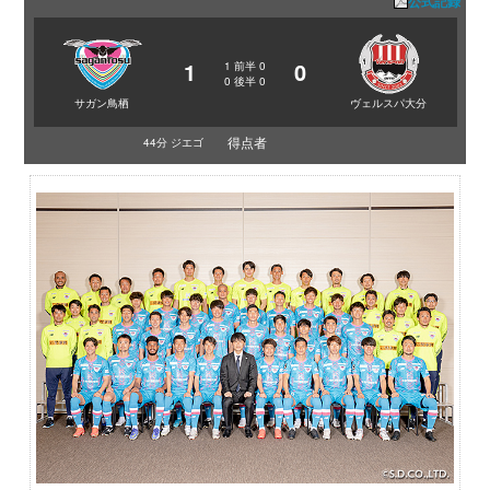
公式記録
1
0
1
前半
0
0
後半
0
サガン鳥栖
ヴェルスパ大分
得点者
44分 ジエゴ