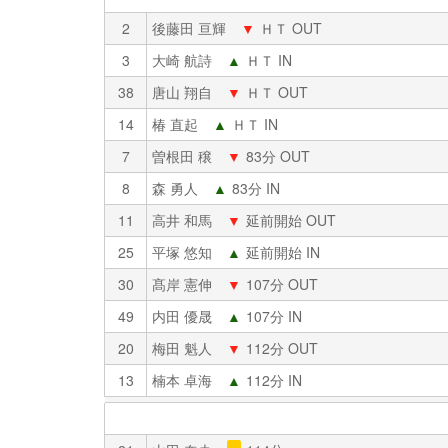
2
後藤田 亘輝
▼
ＨＴ OUT
3
大崎 航詩
▲
ＨＴ IN
38
唐山 翔自
▼
ＨＴ OUT
14
椿 直起
▲
ＨＴ IN
7
曽根田 穣
▼
83分 OUT
8
森 勇人
▲
83分 IN
11
高井 和馬
▼
延前開始 OUT
25
平塚 悠知
▲
延前開始 IN
30
髙岸 憲伸
▼
107分 OUT
49
内田 優晟
▲
107分 IN
20
梅田 魁人
▼
112分 OUT
13
楠本 卓海
▲
112分 IN