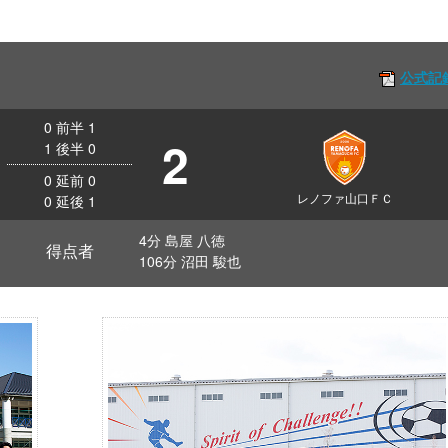
公式記
0
前半
1
2
1
後半
0
0
延前
0
レノファ山口ＦＣ
0
延後
1
4分 島屋 八徳
得点者
106分 沼田 駿也