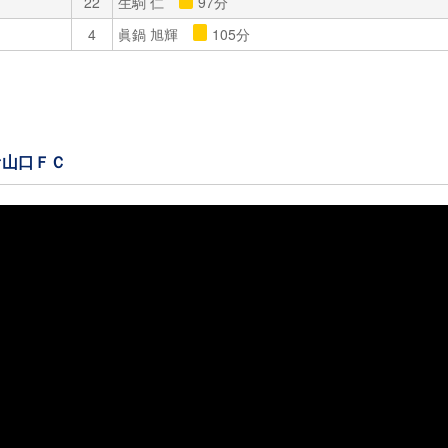
22
生駒 仁
97分
4
眞鍋 旭輝
105分
ァ山口ＦＣ