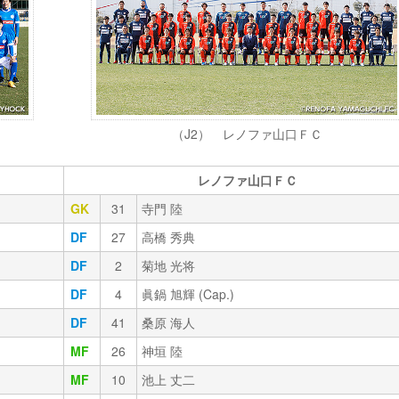
（J2） レノファ山口ＦＣ
レノファ山口ＦＣ
GK
31
寺門 陸
DF
27
高橋 秀典
DF
2
菊地 光将
DF
4
眞鍋 旭輝 (Cap.)
DF
41
桑原 海人
MF
26
神垣 陸
MF
10
池上 丈二