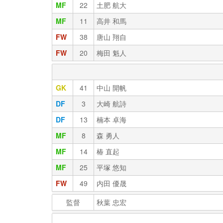
MF
22
土肥 航大
MF
11
高井 和馬
FW
38
唐山 翔自
FW
20
梅田 魁人
GK
41
中山 開帆
DF
3
大崎 航詩
DF
13
楠本 卓海
MF
8
森 勇人
MF
14
椿 直起
MF
25
平塚 悠知
FW
49
内田 優晟
監督
秋葉 忠宏