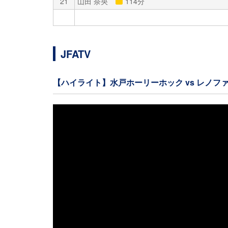
21
山田 奈央
114分
JFATV
【ハイライト】水戸ホーリーホック vs レノフ