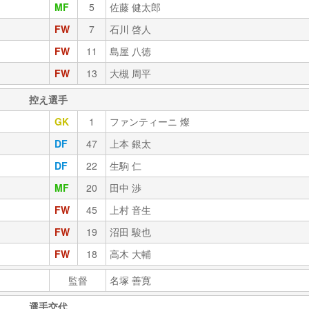
MF
5
佐藤 健太郎
FW
7
石川 啓人
FW
11
島屋 八徳
FW
13
大槻 周平
控え選手
GK
1
ファンティーニ 燦
DF
47
上本 銀太
DF
22
生駒 仁
MF
20
田中 渉
FW
45
上村 音生
FW
19
沼田 駿也
FW
18
高木 大輔
監督
名塚 善寛
選手交代