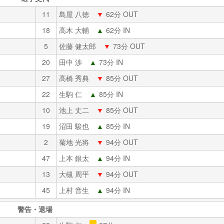
11
島屋 八徳
▼
62分 OUT
18
高木 大輔
▲
62分 IN
5
佐藤 健太郎
▼
73分 OUT
20
田中 渉
▲
73分 IN
27
高橋 秀典
▼
85分 OUT
22
生駒 仁
▲
85分 IN
10
池上 丈二
▼
85分 OUT
19
沼田 駿也
▲
85分 IN
2
菊地 光将
▼
94分 OUT
47
上本 銀太
▲
94分 IN
13
大槻 周平
▼
94分 OUT
45
上村 音生
▲
94分 IN
警告・退場