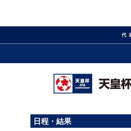
代
日程・結果