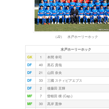
（J2） 水戸ホーリーホック
水戸ホーリーホック
GK
1
本間 幸司
DF
40
黒石 貴哉
DF
21
山田 奈央
DF
33
三國 スティビアエブス
DF
2
後藤田 亘輝
MF
7
曽根田 穣 (Cap.)
MF
30
髙岸 憲伸