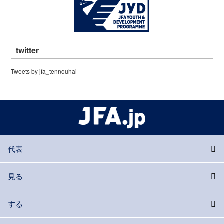
twitter
Tweets by jfa_tennouhai
代表
見る
する