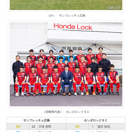
（J1） サンフレッチェ広島
（宮崎県代表） ホンダロックＳＣ
サンフレッチェ広島
ホンダロックＳＣ
GK
22
川浪 吾郎
GK
1
湯沢 拓也