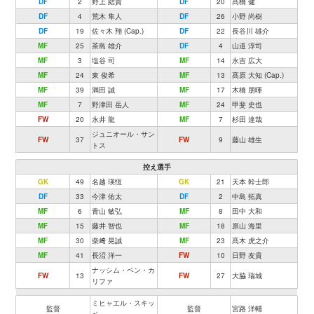
DF
2
野上 結貴
DF
20
髙橋 健
DF
4
荒木 隼人
DF
26
小野 尚樹
DF
19
佐々木 翔 (Cap.)
DF
22
長谷川 雄介
MF
25
茶島 雄介
DF
4
山道 淳司
MF
3
塩谷 司
MF
14
永吉 広大
MF
24
東 俊希
MF
13
髙原 大知 (Cap.)
MF
39
満田 誠
MF
17
木橋 朋暉
MF
7
野津田 岳人
MF
24
甲斐 史也
FW
20
永井 龍
MF
7
杉田 達哉
ジュニオール・サン
FW
37
FW
9
藤山 雄生
トス
控え選手
GK
49
名越 瑛恆
GK
21
天本 幹士郎
DF
33
今津 佑太
DF
2
中島 拓真
MF
6
青山 敏弘
MF
8
田中 大和
MF
15
藤井 智也
MF
18
原山 海里
MF
30
柴﨑 晃誠
MF
23
髙木 虎之介
MF
41
長沼 洋一
FW
10
日野 友貴
ナッシム・ベン・カ
FW
13
FW
27
大脇 瑞城
リファ
ミヒャエル・スキッ
監督
監督
宮路 洋輔