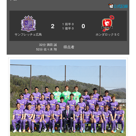
公式記録
2
0
1
前半
0
1
後半
0
サンフレッチェ広島
ホンダロックＳＣ
32分 満田 誠
得点者
52分 佐々木 翔