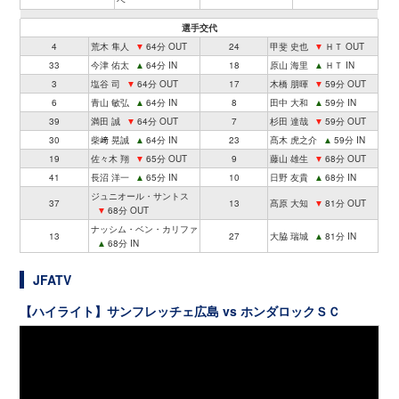
ベ
選手交代
4
荒木 隼人
▼
64分 OUT
24
甲斐 史也
▼
ＨＴ OUT
33
今津 佑太
▲
64分 IN
18
原山 海里
▲
ＨＴ IN
3
塩谷 司
▼
64分 OUT
17
木橋 朋暉
▼
59分 OUT
6
青山 敏弘
▲
64分 IN
8
田中 大和
▲
59分 IN
39
満田 誠
▼
64分 OUT
7
杉田 達哉
▼
59分 OUT
30
柴﨑 晃誠
▲
64分 IN
23
髙木 虎之介
▲
59分 IN
19
佐々木 翔
▼
65分 OUT
9
藤山 雄生
▼
68分 OUT
41
長沼 洋一
▲
65分 IN
10
日野 友貴
▲
68分 IN
ジュニオール・サントス
37
13
髙原 大知
▼
81分 OUT
▼
68分 OUT
ナッシム・ベン・カリファ
13
27
大脇 瑞城
▲
81分 IN
▲
68分 IN
JFATV
【ハイライト】サンフレッチェ広島 vs ホンダロックＳＣ