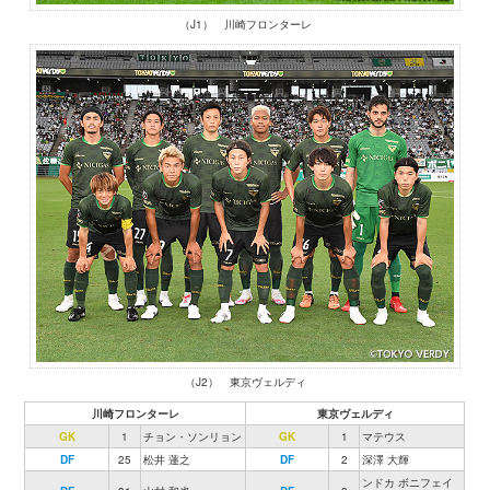
（J1） 川崎フロンターレ
（J2） 東京ヴェルディ
川崎フロンターレ
東京ヴェルディ
GK
1
チョン・ソンリョン
GK
1
マテウス
DF
25
松井 蓮之
DF
2
深澤 大輝
ンドカ ボニフェイ