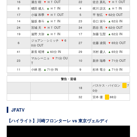
16
瀬古 樹
▼
ＨＴ OUT
22
佐古 真礼
▼
ＨＴ OUT
8
橘田 健人
▲
ＨＴ IN
4
梶川 諒太
▲
ＨＴ IN
17
小塚 和季
▼
ＨＴ OUT
5
平 智広
▼
62分 OUT
14
脇坂 泰斗
▲
ＨＴ IN
23
谷口 栄斗
▲
62分 IN
24
宮城 天
▼
ＨＴ OUT
34
西谷 亮
▼
62分 OUT
19
遠野 大弥
▲
ＨＴ IN
17
加藤 弘堅
▲
62分 IN
ジョアン・シミッチ
▼
6
6
27
佐藤 凌我
▼
65分 OUT
0分 OUT
41
家長 昭博
▲
60分 IN
29
河村 慶人
▲
65分 IN
マルシーニョ
▼
71分 OU
23
10
新井 瑞希
▼
71分 OUT
T
11
小林 悠
▲
71分 IN
9
杉本 竜士
▲
71分 IN
警告・退場
バスケス・バイロン
7
18
0分
32
宮本 優
88分
JFATV
【ハイライト】川崎フロンターレ vs 東京ヴェルディ