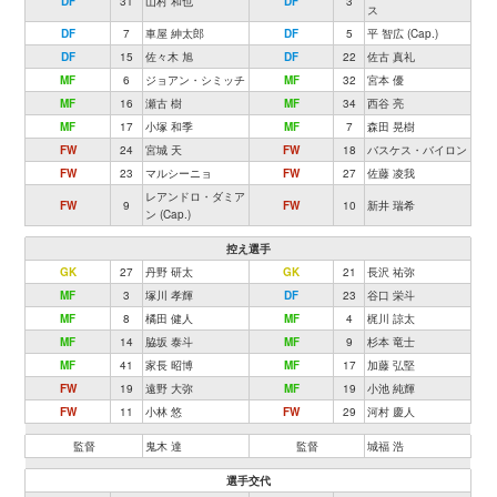
DF
31
山村 和也
DF
3
ス
DF
7
車屋 紳太郎
DF
5
平 智広 (Cap.)
DF
15
佐々木 旭
DF
22
佐古 真礼
MF
6
ジョアン・シミッチ
MF
32
宮本 優
MF
16
瀬古 樹
MF
34
西谷 亮
MF
17
小塚 和季
MF
7
森田 晃樹
FW
24
宮城 天
FW
18
バスケス・バイロン
FW
23
マルシーニョ
FW
27
佐藤 凌我
レアンドロ・ダミア
FW
9
FW
10
新井 瑞希
ン (Cap.)
控え選手
GK
27
丹野 研太
GK
21
長沢 祐弥
MF
3
塚川 孝輝
DF
23
谷口 栄斗
MF
8
橘田 健人
MF
4
梶川 諒太
MF
14
脇坂 泰斗
MF
9
杉本 竜士
MF
41
家長 昭博
MF
17
加藤 弘堅
FW
19
遠野 大弥
MF
19
小池 純輝
FW
11
小林 悠
FW
29
河村 慶人
監督
鬼木 達
監督
城福 浩
選手交代