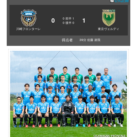
公式記録
0
1
0
前半
1
0
後半
0
川崎フロンターレ
東京ヴェルディ
得点者
39分 佐藤 凌我