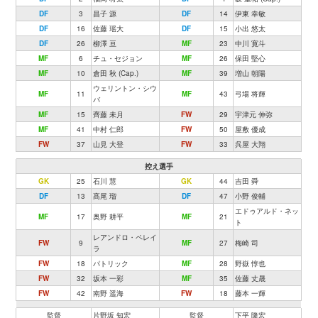
DF
3
昌子 源
DF
14
伊東 幸敏
DF
16
佐藤 瑶大
DF
15
小出 悠太
DF
26
柳澤 亘
MF
23
中川 寛斗
MF
6
チュ・セジョン
MF
26
保田 堅心
MF
10
倉田 秋 (Cap.)
MF
39
増山 朝陽
ウェリントン・シウ
MF
11
MF
43
弓場 将輝
バ
MF
15
齊藤 未月
FW
29
宇津元 伸弥
MF
41
中村 仁郎
FW
50
屋敷 優成
FW
37
山見 大登
FW
33
呉屋 大翔
控え選手
GK
25
石川 慧
GK
44
吉田 舜
DF
13
髙尾 瑠
DF
47
小野 俊輔
エドゥアルド・ネッ
MF
17
奥野 耕平
MF
21
ト
レアンドロ・ペレイ
FW
9
MF
27
梅崎 司
ラ
FW
18
パトリック
MF
28
野嶽 惇也
FW
32
坂本 一彩
MF
35
佐藤 丈晟
FW
42
南野 遥海
FW
18
藤本 一輝
監督
片野坂 知宏
監督
下平 隆宏