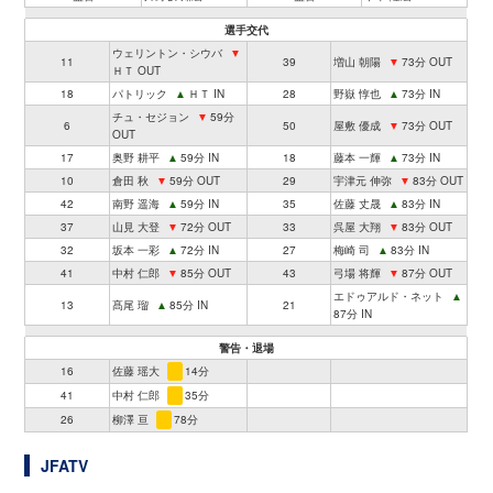
選手交代
ウェリントン・シウバ
▼
11
39
増山 朝陽
▼
73分 OUT
ＨＴ OUT
18
パトリック
▲
ＨＴ IN
28
野嶽 惇也
▲
73分 IN
チュ・セジョン
▼
59分
6
50
屋敷 優成
▼
73分 OUT
OUT
17
奥野 耕平
▲
59分 IN
18
藤本 一輝
▲
73分 IN
10
倉田 秋
▼
59分 OUT
29
宇津元 伸弥
▼
83分 OUT
42
南野 遥海
▲
59分 IN
35
佐藤 丈晟
▲
83分 IN
37
山見 大登
▼
72分 OUT
33
呉屋 大翔
▼
83分 OUT
32
坂本 一彩
▲
72分 IN
27
梅崎 司
▲
83分 IN
41
中村 仁郎
▼
85分 OUT
43
弓場 将輝
▼
87分 OUT
エドゥアルド・ネット
▲
13
髙尾 瑠
▲
85分 IN
21
87分 IN
警告・退場
16
佐藤 瑶大
14分
41
中村 仁郎
35分
26
柳澤 亘
78分
JFATV