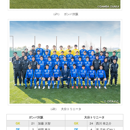
（J1） ガンバ大阪
（J2） 大分トリニータ
ガンバ大阪
大分トリニータ
GK
21
加藤 大智
GK
24
西川 幸之介
DF
2
福岡 将太
DF
4
坂 圭祐 (Cap.)