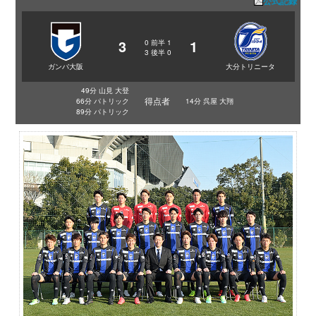
公式記録
3
1
0
前半
1
3
後半
0
ガンバ大阪
大分トリニータ
49分 山見 大登
得点者
66分 パトリック
14分 呉屋 大翔
89分 パトリック