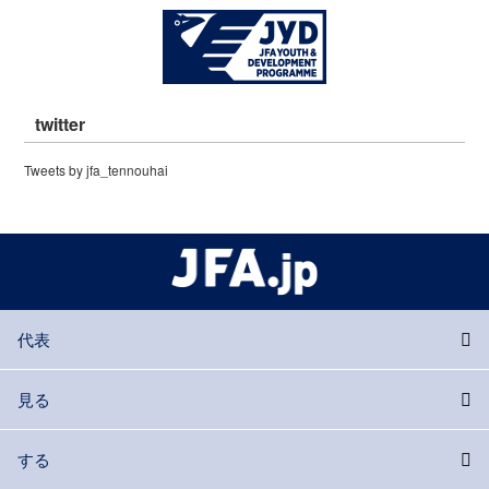
twitter
Tweets by jfa_tennouhai
代表
見る
する