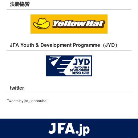
決勝協賛
JFA Youth & Development Programme（JYD）
twitter
Tweets by jfa_tennouhai