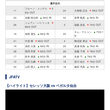
選手交代
ブルーノ・メンデス
▼
5
11
24
大曽根 広汰
▼
59分 OUT
8分 OUT
20
加藤 陸次樹
▲
58分 IN
42
富樫 敬真
▲
59分 IN
ジェアン・パトリッキ
▼
26
3
福森 直也
▼
70分 OUT
66分 OUT
キム・テヒョン
▲
70分 I
16
毎熊 晟矢
▲
66分 IN
20
N
41
中原 輝
▼
66分 OUT
4
蜂須賀 孝治
▼
78分 OUT
19
為田 大貴
▲
66分 IN
25
真瀬 拓海
▲
78分 IN
28
岡澤 昂星
▼
82分 OUT
26
加藤 千尋
▼
78分 OUT
17
鈴木 徳真
▲
82分 IN
28
名倉 巧
▲
78分 IN
10
清武 弘嗣
▼
82分 OUT
19
皆川 佑介
▼
78分 OUT
34
山田 寛人
▲
82分 IN
18
氣田 亮真
▲
78分 IN
JFATV
【ハイライト】セレッソ大阪 vs ベガルタ仙台