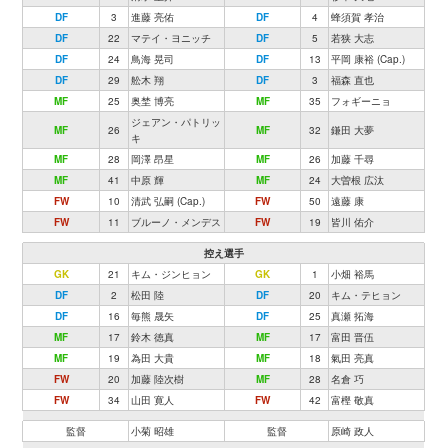
DF
3
進藤 亮佑
DF
4
蜂須賀 孝治
DF
22
マテイ・ヨニッチ
DF
5
若狭 大志
DF
24
鳥海 晃司
DF
13
平岡 康裕 (Cap.)
DF
29
舩木 翔
DF
3
福森 直也
MF
25
奥埜 博亮
MF
35
フォギーニョ
ジェアン・パトリッ
MF
26
MF
32
鎌田 大夢
キ
MF
28
岡澤 昂星
MF
26
加藤 千尋
MF
41
中原 輝
MF
24
大曽根 広汰
FW
10
清武 弘嗣 (Cap.)
FW
50
遠藤 康
FW
11
ブルーノ・メンデス
FW
19
皆川 佑介
控え選手
GK
21
キム・ジンヒョン
GK
1
小畑 裕馬
DF
2
松田 陸
DF
20
キム・テヒョン
DF
16
毎熊 晟矢
DF
25
真瀬 拓海
MF
17
鈴木 徳真
MF
17
富田 晋伍
MF
19
為田 大貴
MF
18
氣田 亮真
FW
20
加藤 陸次樹
MF
28
名倉 巧
FW
34
山田 寛人
FW
42
富樫 敬真
監督
小菊 昭雄
監督
原崎 政人