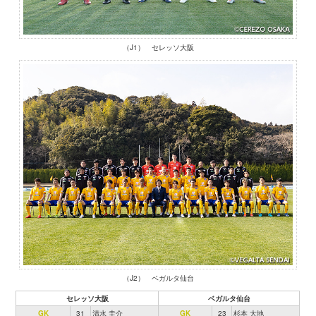
（J1） セレッソ大阪
（J2） ベガルタ仙台
セレッソ大阪
ベガルタ仙台
GK
31
清水 圭介
GK
23
杉本 大地