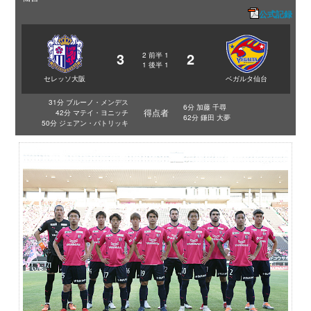
公式記録
3
2
2
前半
1
1
後半
1
セレッソ大阪
ベガルタ仙台
31分 ブルーノ・メンデス
6分 加藤 千尋
得点者
42分 マテイ・ヨニッチ
62分 鎌田 大夢
50分 ジェアン・パトリッキ