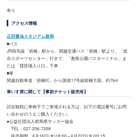
有り
アクセス情報
正田醤油スタジアム群馬
■バス
JR両毛線「前橋」駅から、関越交通バス「前橋」駅より、「総
合スポーツセンター」行きで、「敷島公園バスターミナル」ま
たは「競技場入り口」下車
■車
関越自動車道「前橋IC」から国道17号線前橋方面、約7km
車いす席に関して【事前チケット販売有】
試合観戦に車椅子でご来場される方は、以下の電話番号にお問
い合わせのうえご購入ください。
●公益社団法人群馬県サッカー協会
TEL：027-256-7258
販売期間：6月16日(木)18:00～6月22日(水)20:15