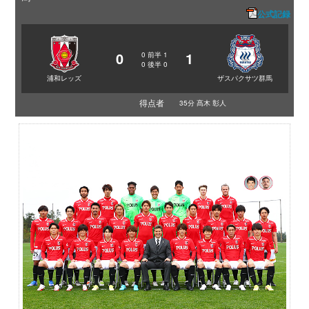
公式記録
0
1
0
前半
1
0
後半
0
浦和レッズ
ザスパクサツ群馬
得点者
35分 髙木 彰人