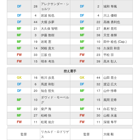
アレクサンダー・シ
DF
28
DF
2
城和 隼颯
ョルツ
DF
4
岩波 拓也
DF
4
川上 優樹
DF
44
大畑 歩夢
DF
22
高橋 勇利也
MF
21
大久保 智明
MF
27
奥村 晃司
MF
3
伊藤 敦樹
MF
38
天笠 泰輝
MF
19
岩尾 憲
MF
10
田中 稔也 (Cap.)
MF
14
関根 貴大
MF
16
久保田 和音
FW
33
江坂 任
FW
23
平松 宗
FW
15
明本 考浩
FW
39
髙木 彰人
控え選手
GK
16
牲川 歩見
GK
44
山田 晃士
DF
6
馬渡 和彰
DF
32
渡辺 広大
DF
20
知念 哲矢
MF
17
山中 惇希
ダヴィド・モーベル
MF
10
MF
15
風間 宏希
グ
MF
22
柴戸 海
MF
14
白石 智之
MF
27
松崎 快
FW
30
山根 永遠
FW
11
松尾 佑介
FW
11
深堀 隼平
リカルド・ロドリゲ
監督
監督
大槻 毅
ス