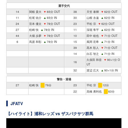
選手交代
14
関根 貴大
▼
65分 OUT
38
天笠 泰輝
▼
62分 OUT
11
松尾 佑介
▲
65分 IN
30
山根 永遠
▲
62分 IN
24
宮本 優太
▼
78分 OUT
23
平松 宗
▼
62分 OUT
27
松崎 快
▲
78分 IN
11
深堀 隼平
▲
62分 IN
44
大畑 歩夢
▼
78分 OUT
10
田中 稔也
▼
71分 OUT
6
馬渡 和彰
▲
78分 IN
15
風間 宏希
▲
71分 IN
39
髙木 彰人
▼
71分 OUT
14
白石 智之
▲
71分 IN
久保田 和音
▼
90+1分 O
16
UT
32
渡辺 広大
▲
90+1分 IN
警告・退場
27
松崎 快
79分
23
平松 宗
12分
22
高橋 勇利也
63分
JFATV
【ハイライト】浦和レッズ vs ザスパクサツ群馬