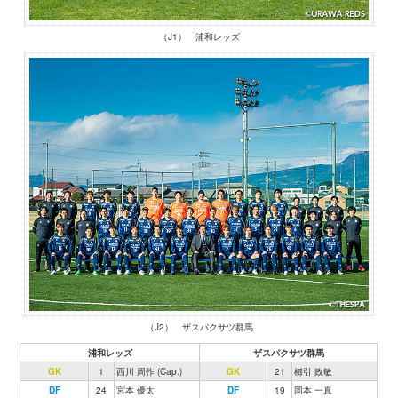
（J1） 浦和レッズ
（J2） ザスパクサツ群馬
浦和レッズ
ザスパクサツ群馬
GK
1
西川 周作 (Cap.)
GK
21
櫛引 政敏
DF
24
宮本 優太
DF
19
岡本 一真