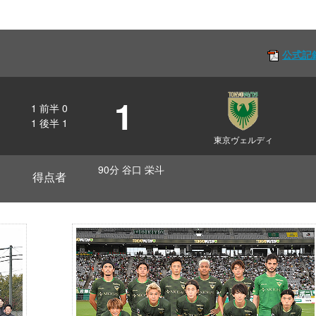
公式記
1
1
前半
0
1
後半
1
東京ヴェルディ
90分 谷口 栄斗
得点者