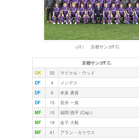
（J1） 京都サンガF.C.
京都サンガF.C.
GK
32
マイケル・ウッド
DF
4
メンデス
DF
6
本多 勇喜
DF
15
長井 一真
MF
10
福岡 慎平 (Cap.)
MF
19
金子 大毅
MF
41
アラン・カリウス