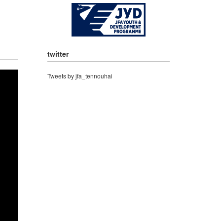
twitter
Tweets by jfa_tennouhai