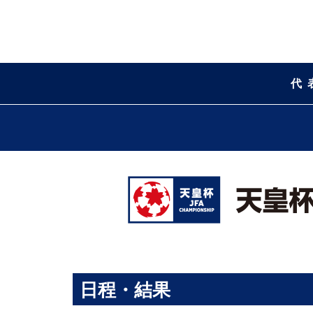
代
日程・結果