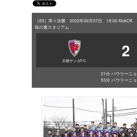
［83］準々決勝 2022年09月07日 19:00 KickOff
味の素スタジアム
2
京都サンガF.C.
21分 パウリーニョ
53分 パウリーニョ