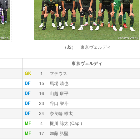
（J2） 東京ヴェルディ
東京ヴェルディ
GK
1
マテウス
DF
15
馬場 晴也
DF
16
山越 康平
DF
23
谷口 栄斗
DF
24
奈良輪 雄太
MF
4
梶川 諒太 (Cap.)
MF
17
加藤 弘堅