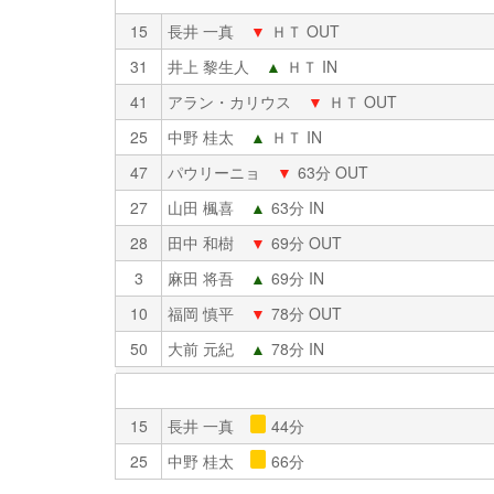
15
長井 一真
▼
ＨＴ OUT
31
井上 黎生人
▲
ＨＴ IN
41
アラン・カリウス
▼
ＨＴ OUT
25
中野 桂太
▲
ＨＴ IN
47
パウリーニョ
▼
63分 OUT
27
山田 楓喜
▲
63分 IN
28
田中 和樹
▼
69分 OUT
3
麻田 将吾
▲
69分 IN
10
福岡 慎平
▼
78分 OUT
50
大前 元紀
▲
78分 IN
15
長井 一真
44分
25
中野 桂太
66分