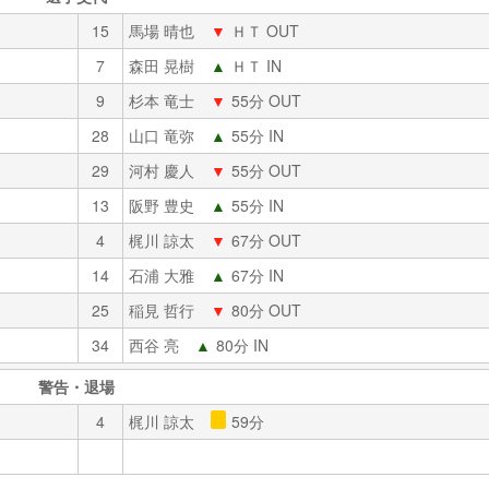
15
馬場 晴也
▼
ＨＴ OUT
7
森田 晃樹
▲
ＨＴ IN
9
杉本 竜士
▼
55分 OUT
28
山口 竜弥
▲
55分 IN
29
河村 慶人
▼
55分 OUT
13
阪野 豊史
▲
55分 IN
4
梶川 諒太
▼
67分 OUT
14
石浦 大雅
▲
67分 IN
25
稲見 哲行
▼
80分 OUT
34
西谷 亮
▲
80分 IN
警告・退場
4
梶川 諒太
59分