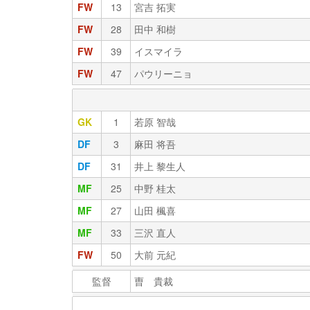
FW
13
宮吉 拓実
FW
28
田中 和樹
FW
39
イスマイラ
FW
47
パウリーニョ
GK
1
若原 智哉
DF
3
麻田 将吾
DF
31
井上 黎生人
MF
25
中野 桂太
MF
27
山田 楓喜
MF
33
三沢 直人
FW
50
大前 元紀
監督
曺 貴裁