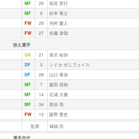
MF
25
稲見 哲行
MF
9
杉本 竜士
FW
29
河村 慶人
FW
27
佐藤 凌我
控え選手
GK
21
長沢 祐弥
DF
3
ンドカ ボニフェイス
DF
28
山口 竜弥
MF
7
森田 晃樹
MF
14
石浦 大雅
MF
34
西谷 亮
FW
13
阪野 豊史
監督
城福 浩
選手交代